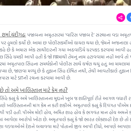
્મા.ચંદીગઢઃ
પંજાબના અમૃતસરમાં ‘વારિસ પંજાબ દે’ સંસ્થાના વડા અમૃત
ર હુમલો કર્યો છે. આમાં છ પોલીસકર્મીઓ ઘાયલ થયા છે, જેમને અજનાલા હ
કહે છે કે અમારા એક સાથીદારની ગયા અઠવાડિયે ધરપકડ કરવામાં આવી હતી, ત
ાલ સિંહે ધમકી આપી હતી કે જો FIRમાંથી તેમનું નામ હટાવવામાં નહીં આવે તો
રમાં અમૃતપાલ સિંહના સમર્થકોની પોલીસ સાથે ઘર્ષણ થયું હતું. આ મામલામ
યા છે, જાણવા મળ્યું છે કે તુફાન સિંહ દોષિત નથી, તેથી આવતીકાલે તુફાન 
ી તપાસ માટે SITની રચના કરવામાં આવી છે.
કે છે તો અમે ખાલિસ્તાન માટે કેમ નહીં’
કહ્યું કે અમે ખાલિસ્તાનના મુદ્દાને ખૂબ જ શાંતિપૂર્ણ રીતે આગળ વધારી રહ
ો આપણે ખાલિસ્તાનની માંગ કેમ ન કરી શકીએ. અમૃતપાલે કહ્યું કે દિવંગત પીએમ ઈ
વી પડી હતી. પીએમ મોદી હોય, અમિત શાહ હોય કે ભગવંત માન હોય અમને ક
ં આવેલા આરોપો ખોટા છે. અમૃતપાલે કહ્યું કે જો ભારત લોકશાહી દેશ છે તો શા
ણા વડવાઓએ દેશને બચાવવા માટે પોતાનો જીવ આપી દીધો, આપણે આપણા ધ