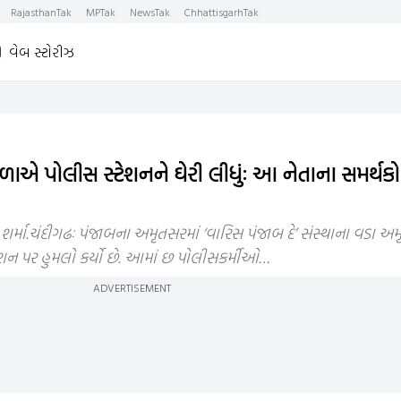
RajasthanTak
MPTak
NewsTak
ChhattisgarhTak
વેબ સ્ટોરીઝ
ાએ પોલીસ સ્ટેશનને ઘેરી લીધુંઃ આ નેતાના સમર્થકો દ
ા.ચંદીગઢઃ પંજાબના અમૃતસરમાં ‘વારિસ પંજાબ દે’ સંસ્થાના વડા અમ
ન પર હુમલો કર્યો છે. આમાં છ પોલીસકર્મીઓ…
ADVERTISEMENT