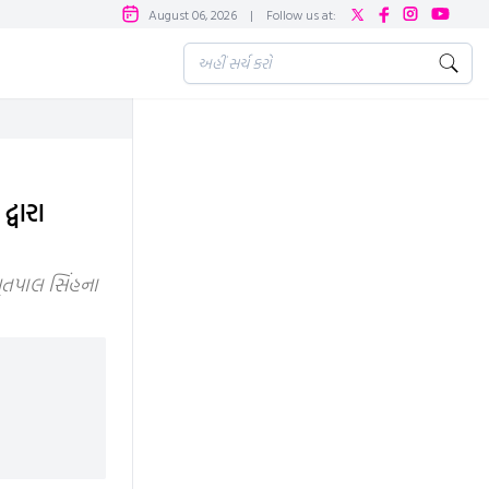
August 06, 2026
|
Follow us at:
્વારા
ૃતપાલ સિંહના