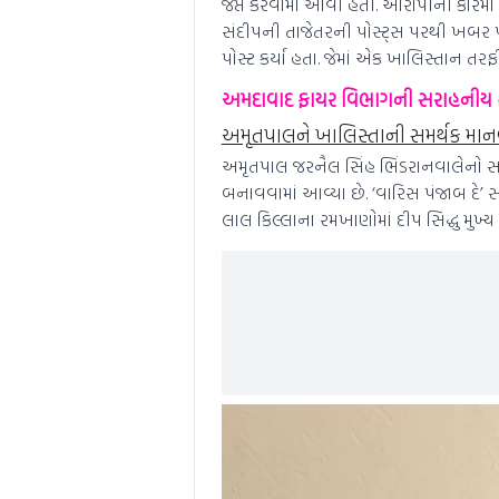
જપ્ત કરવામાં આવી હતી. આરોપીની કારમાં
સંદીપની તાજેતરની પોસ્ટ્સ પરથી ખબર પડી
પોસ્ટ કર્યા હતા. જેમાં એક ખાલિસ્તાન ત
અમદાવાદ ફાયર વિભાગની સરાહનીય ક
અમૃતપાલને ખાલિસ્તાની સમર્થક માનવ
અમૃતપાલ જરનૈલ સિંહ ભિંડરાનવાલેનો સમર્
બનાવવામાં આવ્યા છે. ‘વારિસ પંજાબ દે’ સ
લાલ કિલ્લાના રમખાણોમાં દીપ સિદ્ધુ મુખ્