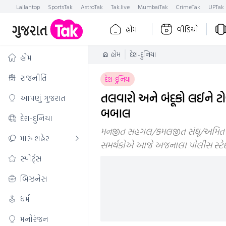
Lallantop
SportsTak
AstroTak
Tak.live
MumbaiTak
CrimeTak
UPTak
હોમ
વીડિયો
હોમ
દેશ-દુનિયા
હોમ
રાજનીતિ
દેશ-દુનિયા
તલવારો અને બંદૂકો લઈને ટોળ
આપણું ગુજરાત
બબાલ
દેશ-દુનિયા
મનજીત સહગલ/કમલજીત સંઘૂ/અમિત શર્મ
મારું શહેર
સમર્થકોએ આજે ​​અજનાલા પોલીસ સ્ટેશ
સ્પોર્ટ્સ
બિઝનેસ
ધર્મ
મનોરંજન