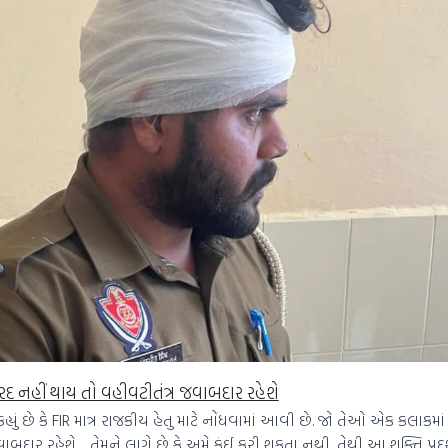
રદ નહીં થાય તો વહીવટીતંત્ર જવાબદાર રહેશે
યું છે કે FIR માત્ર રાજકીય હેતુ માટે નોંધવામાં આવી છે. જો તેઓ એક કલાકમાં
દાર રહેશે… તેમને લાગે છે કે અમે કંઈ કરી શકતા નથી, તેથી આ શક્તિ પ્રદર્શ