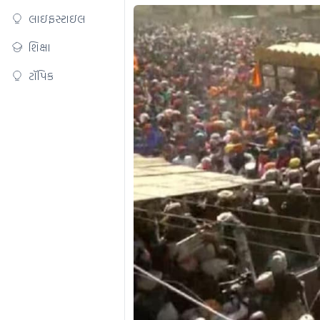
લાઇફસ્ટાઇલ
શિક્ષા
ટૉપિક