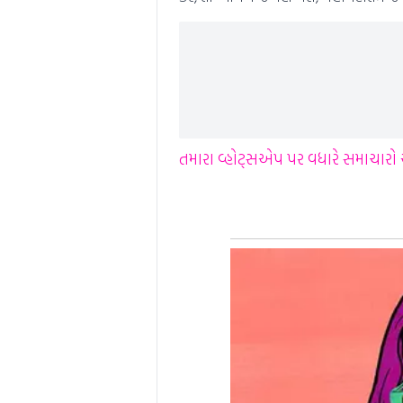
તમારા વ્હોટ્સએપ પર વધારે સમાચારો અન