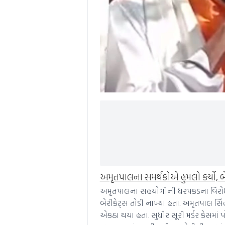
અમૃતપાલના સમર્થકોએ હુમલો કર્યો, બે
અમૃતપાલના સહયોગીની ધરપકડના વિરોધમા
બેરીકેટ્સ તોડી નાખ્યા હતા. અમૃતપાલ સ
એકઠા થયા હતા. સુધીર સૂરી મર્ડર કેસમા