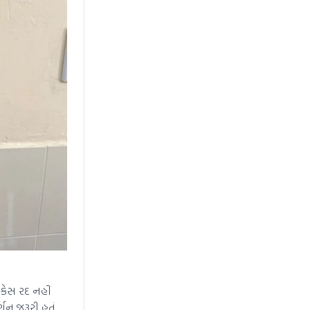
 કેસ રદ નહીં
ન જરૂરી હતું.