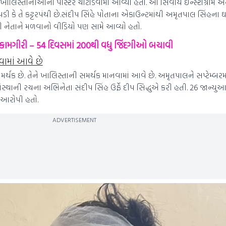
 ખાલિસ્તાનીઓના પોસ્ટર ચોંટાડવામાં આવ્યા હતા. આ સિવાય ઇન્સ્ટાગ્રામ અ
 કે તે કટ્ટરપંથી છે.સંદીપ સિંહે પોતાના એકાઉન્ટમાંથી અમૃતપાલ સિંહના 
રફી નેતાને મળવાનો વીડિયો પણ સામે આવ્યો હતો.
ામગીરી – 54 દિવસમાં 200થી વધુ જિંદગીઓ બચાવી
ામાં આવે છે
થક છે. તેને ખાલિસ્તાની સમર્થક માનવામાં આવે છે. અમૃતપાલને સપ્ટેમ્બરમા
ંસ્થાની રચના અભિનેતા સંદીપ સિંહ ઉર્ફે દીપ સિદ્ધુએ કરી હતી. 26 જાન્યુ
ય આરોપી હતો.
ADVERTISEMENT