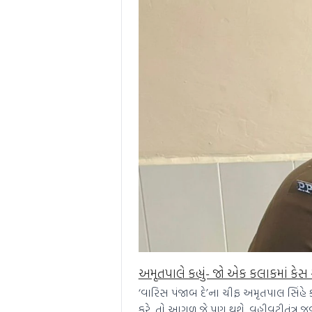
અમૃતપાલે કહ્યું- જો એક કલાકમાં કેસ 
‘વારિસ પંજાબ દે’ના ચીફ અમૃતપાલ સિંહે કહ્
કરે, તો આગળ જે પણ થશે, વહીવટીતંત્ર જવાબ