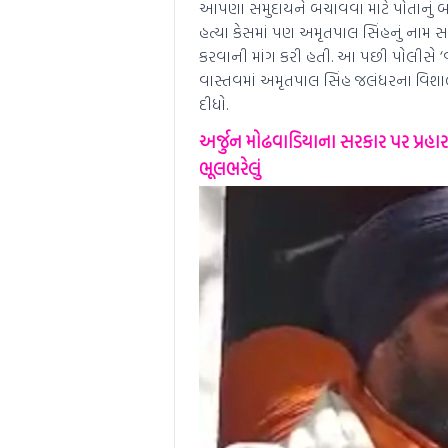
આપણા સમુદાયને બચાવવા માટે પોતાનું 
હત્યા કેસમાં પણ અમૃતપાલ સિંહનું નામ સામ
કરવાની માંગ કરી હતી. આ પછી પોલીસે ‘વ
વાસ્તવમાં અમૃતપાલ સિંહ જલંધરના વિશાલ 
દીધો.
અર્જુન મોઢવાડિયાના સરકાર પર પ્રહાર
ભૂલભરેલું