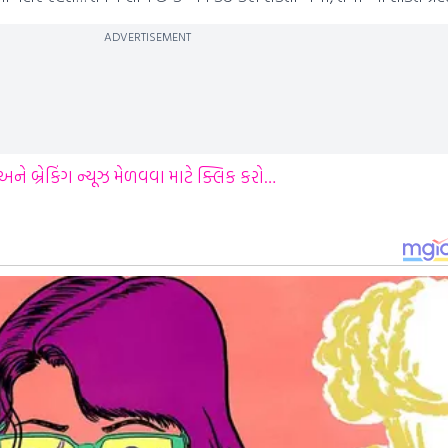
ADVERTISEMENT
ે બ્રેકિંગ ન્યૂઝ મેળવવા માટે ક્લિક કરો…