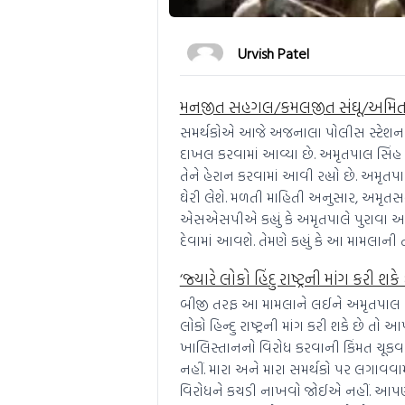
Urvish Patel
મનજીત સહગલ/કમલજીત સંઘૂ/અમિત શર
સમર્થકોએ આજે ​​અજનાલા પોલીસ સ્ટેશન પ
દાખલ કરવામાં આવ્યા છે. અમૃતપાલ સિંહ 
તેને હેરાન કરવામાં આવી રહ્યો છે. અમૃતપ
ઘેરી લેશે. મળતી માહિતી અનુસાર, અમૃતસ
એસએસપીએ કહ્યું કે અમૃતપાલે પુરાવા આપ્
દેવામાં આવશે. તેમણે કહ્યું કે આ મામલાન
‘જ્યારે લોકો હિંદુ રાષ્ટ્રની માંગ કરી શ
બીજી તરફ આ મામલાને લઈને અમૃતપાલ સિંહે 
લોકો હિન્દુ રાષ્ટ્રની માંગ કરી શકે છે ત
ખાલિસ્તાનનો વિરોધ કરવાની કિંમત ચૂકવ
નહીં. મારા અને મારા સમર્થકો પર લગાવવામા
વિરોધને કચડી નાખવો જોઈએ નહીં. આપ