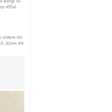
ને ફેસબુક પર
ઘણા વીડિયો
ં સંસ્થાના વડા
આરી, 2021ના રોજ