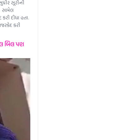
ુધીર સૂરીની
મ સામેલ
 કરી દીધા હતા.
નજરકેદ કરી
આવેલ બિલ પણ