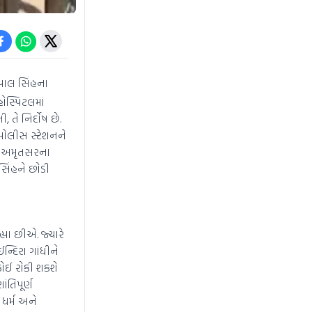
પાલ સિંહના
ોસ્પિટલમાં
ે નિર્દોષ છે.
 પોલીસ સ્ટેશનને
ાં અમૃતસરના
સિંહને છોડી
્યા છીએ. જ્યારે
ન્દિરા ગાંધીને
ોઈ રોકી શકશે
ંતિપૂર્ણ
ર્મ અને