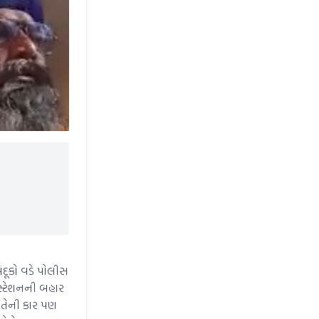
News Hub
દૂકો વડે પોલીસ
સ્ટેશનની બહાર
 તેની કાર પણ