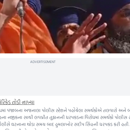
ADVERTISEMENT
રિકેડ તોડી નાખ્યા
ં પંજાબના અજનાલા પોલીસ સ્ટેશને પહોંચેલા સમર્થકોએ તલવારો અને બં
િંહના નજીકના સાથી લવપ્રીત તુફાનની ધરપકડના વિરોધમાં સમર્થકો પોલીસ 
ં પોલીસે ઘટનાના થોડા સમય બાદ હુમલાખોર સંદીપ સિંહની ધરપકડ કરી હતી.