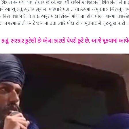
બલિદાન આપવા પણ તૈયાર છીએ. જણાવી દઈએ કે પંજાબના શિવસેના નેતા સ
ે આવ્યું હતું. સુધીર સૂરીના પરિવારે પણ હત્યા કેસમાં અમૃતપાલ સિંહનું ના
ારિસ પંજાબ દે’ના ચીફ અમૃતપાલ સિંહને મોગાના સિંગાવાલા ગામમાં નજરકેદ
નગરમાં કીર્તન માટે જવાના હતા ત્યારે પોલીસે અમૃતપાલને ગુરુદ્વારા પાસે 
 કહ્યું, સરકાર ફુટેલી છે એના કારણે પેપરો ફુટે છે, આજે મૂકવામાં 