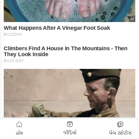
ADVERTISEMENT
વીડિયો
હોમ
વેબ સ્ટોરીઝ