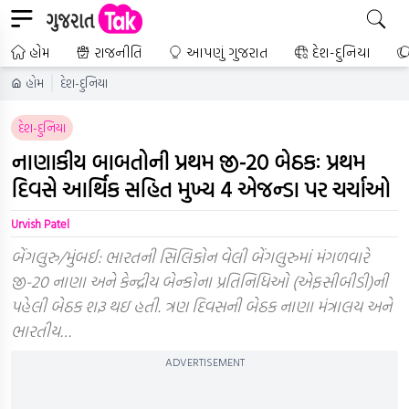
હોમ
રાજનીતિ
આપણું ગુજરાત
દેશ-દુનિયા
હોમ
દેશ-દુનિયા
દેશ-દુનિયા
નાણાકીય બાબતોની પ્રથમ જી-20 બેઠકઃ પ્રથમ
દિવસે આર્થિક સહિત મુખ્ય 4 એજન્ડા પર ચર્ચાઓ
Urvish Patel
બેંગલુરુ/મુંબઈ: ભારતની સિલિકોન વેલી બેંગલુરુમાં મંગળવારે
જી-20 નાણા અને કેન્દ્રીય બેન્કોના પ્રતિનિધિઓ (એફસીબીડી)ની
પહેલી બેઠક શરૂ થઇ હતી. ત્રણ દિવસની બેઠક નાણા મંત્રાલય અને
ભારતીય…
ADVERTISEMENT