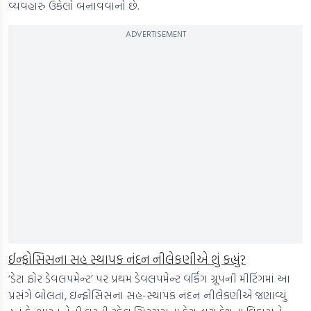
વ્યવહારુ ઉકેલો બનાવવાનો છે.
ADVERTISEMENT
ઈન્ફોસિસના સહ સ્થાપક નંદન નીલેકણીએ શું કહ્યું?
‘ડેટા ફોર ડેવલપમેન્ટ’ પર પ્રથમ ડેવલપમેન્ટ વર્કિંગ ગ્રૂપની મીટિંગમાં આ
પ્રસંગે બોલતા, ઇન્ફોસિસના સહ-સ્થાપક નંદન નીલેકણીએ જણાવ્યું