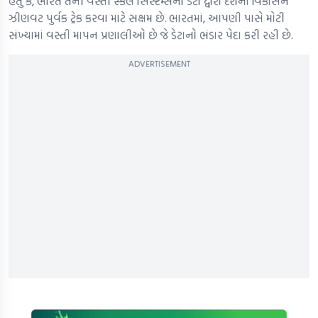
હતું કે, ભારત તેની વસ્તી સ્કેલ સિસ્ટમ્સના ડેટા દ્વારા દેશના વિકાસને
ઝીણવટ પુર્વક ટ્રેક કરવા માટે સક્ષમ છે. ભારતમાં, આપણી પાસે મોટી
સંખ્યામાં વસ્તી માપન પ્રણાલીઓ છે જે ડેટાનો ભંડાર પેદા કરી રહી છે.
ADVERTISEMENT