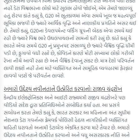
સુશાસનના ઉપયોગ વિના ક્યારેય ટેકનોલોજીની રીતે આગળ વધી શકશે
નહીં. ડેટા વિશ્વભરના લોકો માટે સુલભ હોવો જોઈએ, એમ તેમણે જણાવ્યું
હતું. શેરપા કાંતે કહ્યું કે, G20 એ ભૂતકાળમાં એવા સમયે ખૂબ જ મહત્વપૂર્ણ
ભૂમિકા ભજવી છે જ્યારે આર્થિક વૃદ્ધિ અને નાણાકીય પ્રગતિને અસર થઈ
છે. તેમણે કહ્યું, G20ના ડેવલપમેન્ટ વર્કિંગ ગ્રૂપની બેઠક એવા સમયે થઈ
રહી છે જ્યારે વિશ્વ ભારે ઉથલપાથલનો સામનો કરી રહ્યું છે. કાંતે કહ્યું કે
ભારતે એવા સમયે G20 નું પ્રમુખપદ સંભાળ્યું છે જ્યારે વૈશ્વિક વૃદ્ધિ ધીમી
પડી છે, ફુગાવો વધી રહ્યો છે, કોવિડને કારણે મોટી સંખ્યામાં લોકો ગરીબી
રેખા નીચે આવી રહ્યા છે અને વૈશ્વિક દેવાનું સંકટ છે. માત્ર દેશો પરિવર્તન
લાવી શકશે નહી તેના માટે વ્યક્તિગત અને સામૂહિક વ્યવહારમાં ફેરફાર
લાવવો પડશે જે પરીવર્તન લાવશે.
અમારો ઉદ્દેશ્ય નવીનતાને ઉત્પ્રેરિત કરવાનોઃ રાજીવ ચંદ્રશેખ
કેન્દ્રીય ઈલેક્ટ્રોનિક્સ અને આઈટી રાજ્યમંત્રી રાજીવ ચંદ્રશેખરે પણ
વીડિયો સંદેશ દ્વારા પ્રતિનિધિઓને સંબોધિત કર્યા હતા. આ પ્રસંગે
સંબોધન કરતા તેમણે કહ્યું કે, ભારત સરકાર આ મહિનાના અંત સુધીમાં
નેશનલ ડેટા ગવર્નન્સ ફ્રેમવર્ક પોલિસી હેઠળ નાગરિકોની વ્યક્તિગત
માહિતી ધરાવતો અનામી ડેટાબેઝ એકત્રિત કરવા માટે તૈયાર છે. અમારો
ઉદ્દેશ્ય નવીનતાને ઉત્પ્રેરિત કરવાનો અને વધુ અસરકારક નીતિ અને