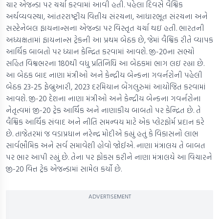
ચાર એજન્ડા પર ચર્ચા કરવામાં આવી હતી. પહેલા દિવસે વૈશ્વિક
અર્થવ્યવસ્થા, આંતરરાષ્ટ્રીય વિત્તીય સંરચના, આધારભૂત સંરચના અને
સસ્ટેનેબલ ફાયનાન્સના એજન્ડા પર વિસ્તૃત ચર્ચા થઇ હતી. ભારતની
અધ્યક્ષતામાં ફાયનાન્સ ટ્રેકની આ પ્રથમ બેઠક છે, જેમાં વૈશ્વિક રીતે વ્યાપક
આર્થિક બાબતો પર ધ્યાન કેન્દ્રિત કરવામાં આવશે. જી-20ના સભ્યો
સહિત વિશ્વભરના 180થી વધુ પ્રતિનિધિ આ બેઠકમાં ભાગ લઇ રહ્યા છે.
આ બેઠક બાદ નાણા મંત્રીઓ અને કેન્દ્રીય બેન્કના ગવર્નરોની પહેલી
બેઠક 23-25 ફેબ્રુઆરી, 2023 દરમિયાન બેંગલુરુમાં આયોજિત કરવામાં
આવશે. જી-20 દેશના નાણા મંત્રીઓ અને કેન્દ્રીય બેન્કના ગવર્નરોના
નેતૃત્વમાં જી-20 ટ્રેક આર્થિક અને નાણાકીય બાબતો પર કેન્દ્રિત છે. તે
વૈશ્વિક આર્થિક સંવાદ અને નીતિ સમન્વય માટે એક પ્લેટફોર્મ પ્રદાન કરે
છે. તાજેતરમાં જ વડાપ્રધાન નરેન્દ્ર મોદીએ કહ્યું હતું કે વિકાસનો લાભ
સાર્વભૌમિક અને સર્વ સમાવેશી હોવો જોઈએ. નાણા મંત્રાલય તે બાબત
પર ભાર આપી રહ્યું છે. તેના પર ફોકસ કરીને નાણા મંત્રાલયે આ વિચારને
જી-20 વિત્ત ટ્રેક એજન્ડામાં સામેલ કર્યો છે.
ADVERTISEMENT