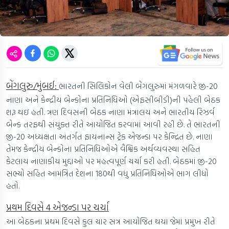
બેંગલુરુ/મુંબઈ:
ભારતની સિલિકોન વેલી બેંગલુરુમાં મંગળવારે જી-20
નાણા અને કેન્દ્રીય બેન્કોના પ્રતિનિધિઓ (એફસીબીડી)ની પહેલી બેઠક
શરૂ થઇ હતી. ત્રણ દિવસની બેઠક નાણા મંત્રાલય અને ભારતીય રિઝર્વ
બેન્ક તરફથી સંયુક્ત રીતે આયોજિત કરવામાં આવી રહી છે. તે ભારતની
જી-20 અધ્યક્ષતા અંતર્ગત ફાયનાન્સ ટ્રેક એજન્ડા પર કેન્દ્રિત છે. નાણા
તેમજ કેન્દ્રીય બેન્કોના પ્રતિનિધિઓએ વૈશ્વિક અર્થવ્યવસ્થા સહિત
કેટલાય નાણાકીય મુદ્દાઓ પર મહત્વપૂર્ણ ચર્ચા કરી હતી. બેઠકમાં જી-20
સભ્યો સહિત આમંત્રિત દેશના 180થી વધુ પ્રતિનિધિઓએ ભાગ લીધો
હતો.
પ્રથમ દિવસે 4 એજન્ડા પર ચર્ચા
આ બેઠકના પ્રથમ દિવસે કુલ ચાર સત્ર આયોજિત થયા જેમાં પ્રમુખ રીતે