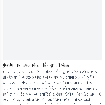
મુંબઈમાં પણ ડેવલપમેન્ટ વર્કિંગ ગ્રુપની બેઠક
મંગળવારે મુંબઈમાં પ્રથમ ડેવલપમેન્ટ વર્કિંગ ગ્રૂપની બેઠક દરમિયાન ‘ડેટા
ફોર ડેવલપમેન્ટ: 2030 એજન્ડાને આગળ વધારવામાં G20ની ભૂમિકા’
થીમ પરનો કાર્યક્રમ યોજાયો હતો. આ અવસરે ભારતના G20 શેરપા
અમિતાભ કાંતે કહ્યું કે ભારત સરકારે ડેટા ગવર્નન્સ સારું કરવાનોપ્રયાસ
કર્યો છે અને ડેટા ગવર્નન્સ ક્વોલિટી ઈન્ડેક્સ જેવી અનેક પહેલ હાથ ધરી
છે. તેમણે કહ્યું કે, ઓછા વિકસિત અને વિકાસશીલ દેશો ડેટા અને