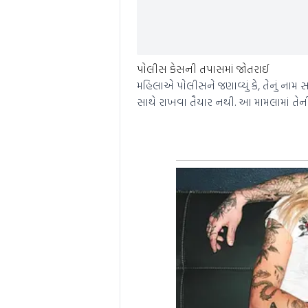
પોલીસ કેસની તપાસમાં જોતરાઈ
મહિલાએ પોલીસને જણાવ્યું કે, તેનું નામ
સાથે રાખવા તૈયાર નથી. આ મામલામાં તે