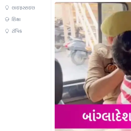
લાઇફસ્ટાઇલ
શિક્ષા
ટૉપિક