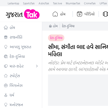
Lallantop
SportsTak
AstroTak
Tak.live
MumbaiTak
CrimeTak
UPTak
હોમ
વીડિયો
હોમ
દેશ-દુનિયા
હોમ
રાજનીતિ
દેશ-દુનિયા
સીમા, સંગીતા બાદ હવે સાનિયા
આપણું ગુજરાત
મહિલા
દેશ-દુનિયા
નોઈડા: પ્રેમ માટે ઈન્ટરનેશનલ બોર્ડ
મારું શહેર
સામે આવવા લાગી. બાંગ્લાદેશની એક
સ્પોર્ટ્સ
બિઝનેસ
ધર્મ
મનોરંજન