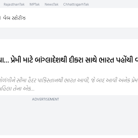
RajasthanTak
MPTak
NewsTak
ChhattisgarhTak
વેબ સ્ટોરીઝ
… પ્રેમી માટે બાંગ્લાદેશથી દીકરા સાથે ભારત પહોંચી
ર ઓળંગીને સીમા હૈદર પાકિસ્તાનથી ભારત આવી, જે બાદ આવી અનેક પ્ર
 મહિલા તેના એક…
ADVERTISEMENT