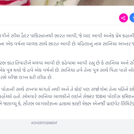
ઓળંગીને સીમા હૈદર પાકિસ્તાનથી ભારત આવી, જે બાદ આવી અનેક પ્રેમ કહા
ેના એક વર્ષના બાળક સાથે ભારત આવી છે. મહિલાનું નામ સાનિયા અખ્તર 
રભ કાંત તિવારીને મળવા આવી છે. કહેવામાં આવી રહ્યું છે કે સાનિયા અને
ક પુત્ર થયો જે હવે એક વર્ષનો છે. સાનિયા હવે તેના પુત્ર સાથે પિતા પાસ
રભે બીજા લગ્ન કરી લીધા છે.
ેને પોતાની સાથે રાખવા માંગતો નથી અને તે કોઈ પણ સંજોગોમાં તેના પતિને છ
પહોંચ્યો હતો. સોમવારે સાનિયા બાળકીને લઈને સેક્ટર 108માં પોલીસ ક
ણાવ્યું કે, સૌરભ બાંગ્લાદેશના ઢાકામાં કલ્ટી મેક્સ એનર્જી પ્રાઈવેટ લિમિટે
ADVERTISEMENT