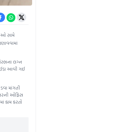
નીઓ સામે
જણાવવામાં
 સૌરભના લગ્ન
ે નોઈડા આવી ગઈ
ોડવા માંગતી
મિશનરની ઓફિસ
ડમાં કામ કરતો