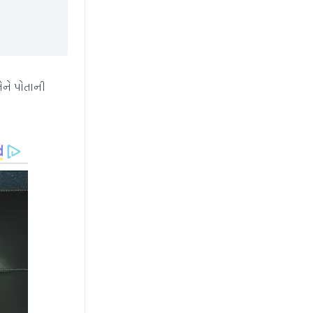
ેને પોતાની