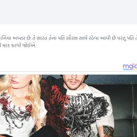
 સાનિયા અખ્તર છે. તે ભારત તેના પતિ સૌરભ સાથે રહેવા આવી છે પરંતુ પતિ ત
ની મદદ કરવી જોઈએ.