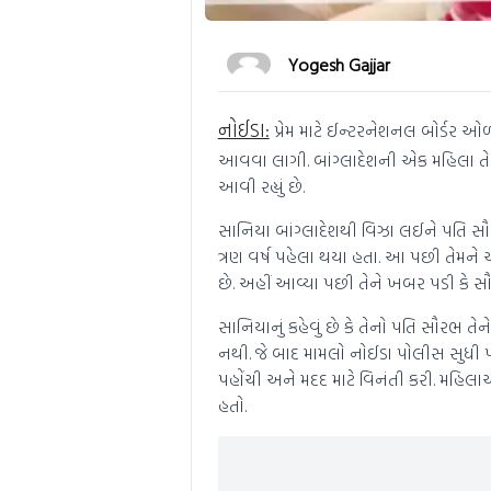
Yogesh Gajjar
નોઈડા:
પ્રેમ માટે ઈન્ટરનેશનલ બોર્ડર 
આવવા લાગી. બાંગ્લાદેશની એક મહિલા ત
આવી રહ્યું છે.
સાનિયા બાંગ્લાદેશથી વિઝા લઈને પતિ સૌ
ત્રણ વર્ષ પહેલા થયા હતા. આ પછી તેમને એ
છે. અહીં આવ્યા પછી તેને ખબર પડી કે સૌ
સાનિયાનું કહેવું છે કે તેનો પતિ સૌરભ ત
નથી. જે બાદ મામલો નોઈડા પોલીસ સુધી 
પહોંચી અને મદદ માટે વિનંતી કરી. મહિલાએ જ
હતો.