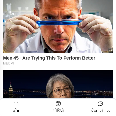
ADVERTISEMENT
વીડિયો
હોમ
વેબ સ્ટોરીઝ