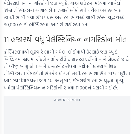
પેલેસ્ટાઈનના નાગરિકોએ જણાવ્યું કે, ગાઝા શહેરના મધ્યમાં આવેલી
શિફા હોસ્પિટલમાં આશ્રય લેતા હજારો લોકો રાતે થયેલા બ્લાસ્ટ બાદ
ત્યાંથી ભાગી ગયા. ઈઝરાયલ અને હમાસ વચ્ચે ચાલી રહેલા યુદ્ધ વચ્ચે
80,000 લોકો હોસ્પિટલમાં આશરો લઈ રહ્યા હતા.
11 હજારથી વધુ પેલેસ્ટિનિયન નાગરિકોના મોત
હોસ્પિટલમાંથી શુક્રવારે ભાગી ગયેલા લોકોમાંથી કેટલાકે જણાવ્યું કે,
બિલ્ડિંગમાં હાલમાં સેંકડો ગંભીર રીતે ઈજાગ્રસ્ત દર્દીઓ અને ડોક્ટરો જ છે.
તો બીજી બાજુ ફોન અને ઈન્ટરનેટ સેવમાં વિક્ષેપને કારણએ શિફા
હોસ્પિટલના ડોકટરોનો સંપર્ક થઈ રહ્યો નથી. હમાસ શાસિત ગાઝા પટ્ટીના
આરોગ્ય મંત્રાલયના જણાવ્યા અનુસાર, ઈઝરાયેલ-હમાસ યુદ્ધમાં મૃત્યુ
પામેલા પેલેસ્ટિનિયન નાગરિકોની સંખ્યા 11,000ને વટાવી ગઈ છે.
ADVERTISEMENT