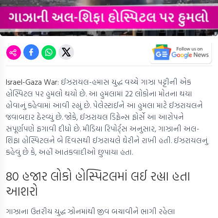
Israel-Gaza War:
ઈઝરાયલ-હમાસ યુદ્ધ વચ્ચે ગાઝા પટ્ટીની એક
હોસ્પિટલ પર હુમલો થયો છે. આ હુમલામાં 22 લોકોના મોતના થયા
હોવાનું કહેવામાં આવી રહ્યું છે. પેલેસ્ટાઈને આ હુમલા માટે ઈઝરાયલને
જવાબદાર ઠેરવ્યું છે. જોકે, ઈઝરાયલ ડિફેન્સ ફોર્સે આ આરોપને
સંપૂર્ણપણે ફગાવી દીધો છે. મીડિયા રિપોર્ટ્સ અનુસાર, ગાઝાની અલ-
શિફા હોસ્પિટલને બે દિવસથી ઈઝરાયલે ઘેરીને રાખી હતી. ઈઝરાયલનું
કહેવું છે કે, અહીં આતંકવાદીઓ છુપાયા હતા.
80 હજાર લોકો હોસ્પિટલમાં લઈ રહ્યા હતા
આશરો
ગાઝાના ઉત્તરીય યુદ્ધ ઝોનમાંથી જીવ બચાવીને ભાગી રહેલા