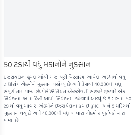
50 ટકાથી વધુ મકાનોને નુકસાન
ઈઝરાયલના હુમલાઓથી ગાઝા પટ્ટી વિસ્તારમાં આવેલા અડધાથી વધુ
હાઉસિંગ એકમોને નુકસાન પહોંચ્યું છે અને તેમાંથી 40,000થી વધુ
સંપૂર્ણ નાશ પામ્યા છે. પેલેસ્ટિનિયન એન્ક્લેવની સરકારે શુક્રવારે એક
નિવેદનમાં આ માહિતી આપી. નિવેદનમાં કહેવામાં આવ્યું છે કે ગાઝામાં 50
ટકાથી વધુ આવાસ એકમોને ઈઝરાયેલના હવાઈ હુમલા અને ફાયરિંગથી
નુકસાન થયું છે અને 40,000થી વધુ આવાસ એકમો સંપૂર્ણપણે નાશ
પામ્યા છે.