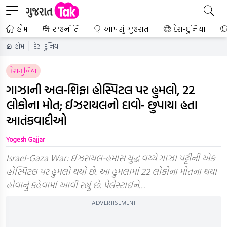
હોમ
રાજનીતિ
આપણું ગુજરાત
દેશ-દુનિયા
હોમ
દેશ-દુનિયા
દેશ-દુનિયા
ગાઝાની અલ-શિફા હોસ્પિટલ પર હુમલો, 22
લોકોના મોત; ઈઝરાયલનો દાવો- છુપાયા હતા
આતંકવાદીઓ
Yogesh Gajjar
Israel-Gaza War: ઈઝરાયલ-હમાસ યુદ્ધ વચ્ચે ગાઝા પટ્ટીની એક
હોસ્પિટલ પર હુમલો થયો છે. આ હુમલામાં 22 લોકોના મોતના થયા
હોવાનું કહેવામાં આવી રહ્યું છે. પેલેસ્ટાઈને…
ADVERTISEMENT