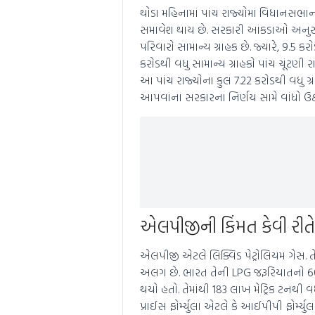
થોડા મહિનામાં પાંચ રાજ્યોમાં વિધાનસભાન
સમાવેશ થાય છે. સરકારી આંકડાઓ અનુસાર
પરિવારો સામાન્ય ગ્રાહક છે. જ્યારે, 9
કરોડથી વધુ સામાન્ય ગ્રાહકો પાંચ ચૂંટણી
આ પાંચ રાજ્યોના કુલ 7.22 કરોડથી વધુ ગ
આપવાના સરકારના નિર્ણય સામે વાંધો ઉઠાવ
એલપીજીની કિંમત કેવી રીતે
એલપીજી એટલે લિક્વિડ પેટ્રોલિયમ ગેસ. તે 
અલગ છે. ભારત તેની LPG જરૂરિયાતનો 60%
થયો હતો. તેમાંથી 183 લાખ મેટ્રિક ટનથી
પ્રાઈસ ફોર્મ્યુલા એટલે કે આઈપીપી ફોર્મ્