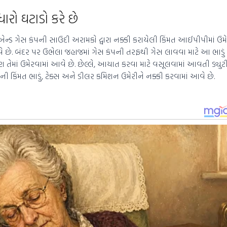
ારો ઘટાડો કરે છે
 ગેસ કંપની સાઉદી અરામકો દ્વારા નક્કી કરાયેલી કિંમત આઈપીપીમાં ઉમેર
ે છે. બંદર પર ઉભેલા જહાજમાં ગેસ કંપની તરફથી ગેસ લાવવા માટે આ ભાડું ચૂ
 પણ તેમાં ઉમેરવામાં આવે છે. છેલ્લે, આયાત કરવા માટે વસૂલવામાં આવતી ડ્યુટ
ી કિંમત ભાડું, ટેક્સ અને ડીલર કમિશન ઉમેરીને નક્કી કરવામાં આવે છે.