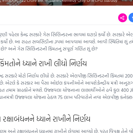
, Inflation, 7.22 Crore Beneficiaries Remedy Only One LPG Subsidy
ણી પહેલા કેન્દ્ર સરકારે ગેસ સિલિન્ડરના ભાવમાં ઘટાડો કર્યો છે. સરકારે એ
 કર્યો છે. આ રાહત સબસિડીના રૂપમાં આપવામાં આવશે. આવી સ્થિતિમાં શું તમ
 અને ગેસ સિલિન્ડરની કિંમતનું સંપૂર્ણ ગણિત શું છે?
ંમતોને ધ્યાને રાખી લીધો નિર્ણય
દ્ર સરકારે મોટો નિર્ણય લીધો છે. સરકારે એલપીજી સિલિન્ડરની કિંમતમાં 200
છે. એટલે કે સરકાર આ પૈસા ઓઈલ કંપનીઓને આપશે.કેન્દ્રીય મંત્રી અનુરાગ 
 રાહત તમામ ગ્રાહકોને મળશે. ઉજ્જવલા યોજનાના લાભાર્થીઓને હવે કુલ 400 રૂપ
ે, પ્રધાનમંત્રી ઉજ્જવલા યોજના હેઠળ 75 લાખ પરિવારોને નવા એલપીજી કનેક
્ષાબંધનને ધ્યાને રાખીને નિર્ણય
અને રક્ષાબંધનને ધ્યાનમાં રાખીને લેવામાં આવ્યો છે. પરંતુ વિપક્ષ તેને વો