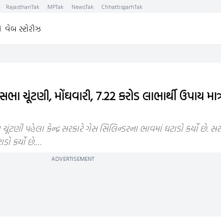
RajasthanTak
MPTak
NewsTak
ChhattisgarhTak
વેબ સ્ટોરીઝ
ા ચૂંટણી, મોંઘવારી, 7.22 કરોડ લાભાર્થી ઉપાય મા
ચૂંટણી પહેલા કેન્દ્ર સરકારે ગેસ સિલિન્ડરના ભાવમાં ઘટાડો કર્યો છે. 
ડો કર્યો છે.…
ADVERTISEMENT