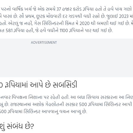
 વાર્ષિક ખર્ચ જે એક સમયે 37 હજાર કરોડ રૂપિયા હતો તે હવે પાંચ ગણો 
 પાસાં છે. સૌ પ્રથમ, છૂટક મોંઘવારી દર ઝડપથી વધી રહ્યો છે. જુલાઈ 2023 મા
 હતો. એટલું જ નહીં, ગેસ સિલિન્ડરની કિંમત મે 2020 થી બમણી થઈ ગઈ છે. મ
ંમત 581 રૂપિયા હતી, જે હવે વધીને 1100 રૂપિયાને પાર થઈ ગઈ છે.
ADVERTISEMENT
રૂપિયામાં આપે છે સબસિડી
ાર વિપક્ષના નિશાના પર રહેતી હતી. આ બધા સિવાય સરકારના આ નિર્ણયન
યું છે. રાજસ્થાનમાં અશોક ગેહલોતની સરકાર 500 રૂપિયામાં સિલિન્ડર આપી 
ો 500 રૂપિયામાં સિલિન્ડર આપવાનું વચન આપ્યું છે.
ું સંબંધ છે?