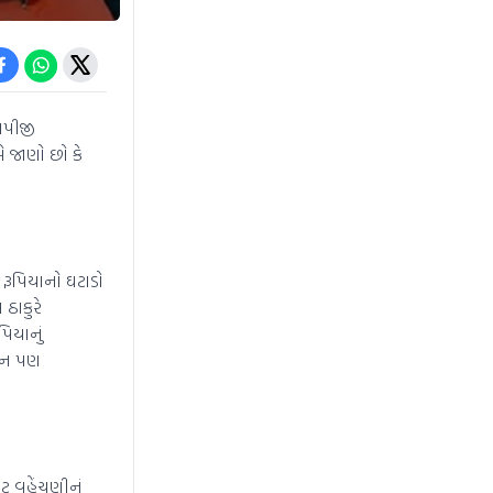
લપીજી
ે જાણો છો કે
 રૂપિયાનો ઘટાડો
ઠાકુરે
િયાનું
્શન પણ
ટ વહેંચણીનું