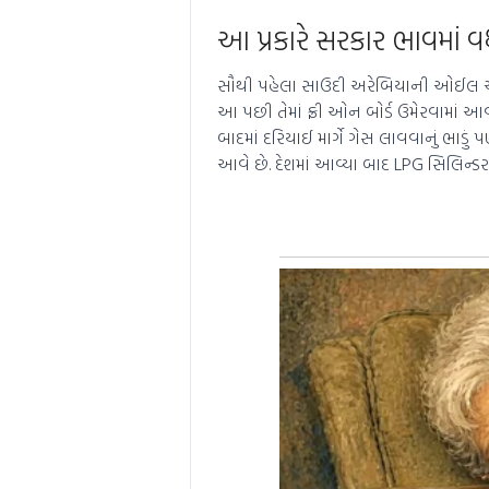
આ પ્રકારે સરકાર ભાવમાં વધ
સૌથી પહેલા સાઉદી અરેબિયાની ઓઈલ એન્ડ
આ પછી તેમાં ફ્રી ઓન બોર્ડ ઉમેરવામાં આવ
બાદમાં દરિયાઈ માર્ગે ગેસ લાવવાનું ભાડું
આવે છે. દેશમાં આવ્યા બાદ LPG સિલિન્ડરન