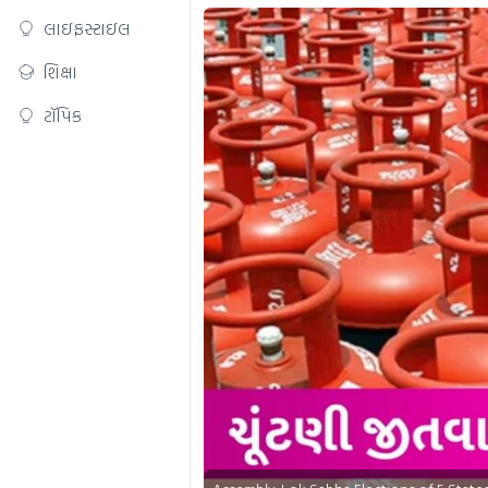
લાઇફસ્ટાઇલ
શિક્ષા
ટૉપિક