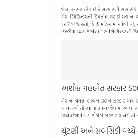
જેની અસર એ થઈ કે સરકારનો સબસિડી પરનો
ગેસ સિલિન્ડરની કિંમતોમાં ઘટાડો થવાના બે
દર 7.44% હતો, જે 15 મહિનામાં સૌથી વધુ
દિલ્હીમાં 14.2 કિલોના ગેસ સિલિન્ડરની કિ
અશોક ગહલોત સરકાર 500 
ગેસના વધતા ભાવને લઈને સરકાર અવારનવ
વાયદાઓ તોડવાના રૂપમાં જોવામાં આવી રહ્
મધ્યપ્રદેશમાં પણ કોંગ્રેસે સરકાર બનશે ત
ચૂંટણી અને સબસિડી વચ્ચે શ