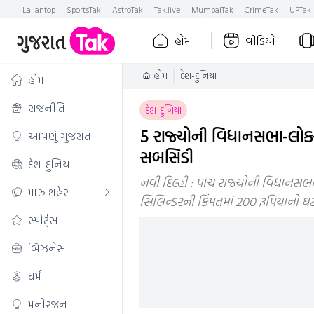
Lallantop
SportsTak
AstroTak
Tak.live
MumbaiTak
CrimeTak
UPTak
હોમ
વીડિયો
હોમ
દેશ-દુનિયા
હોમ
રાજનીતિ
દેશ-દુનિયા
5 રાજ્યોની વિધાનસભા-લોકસભ
આપણું ગુજરાત
સબસિડી
દેશ-દુનિયા
નવી દિલ્હી : પાંચ રાજ્યોની વિધાનસભા 
મારું શહેર
સિલિન્ડરની કિંમતમાં 200 રૂપિયાનો ઘટા
સ્પોર્ટ્સ
બિઝનેસ
ધર્મ
મનોરંજન