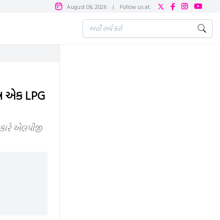
August 06, 2026
|
Follow us at:
ત્ર એક LPG
સરકારે એલપીજી