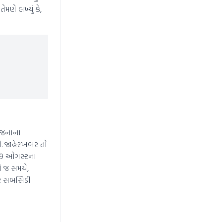
મણે લખ્યું કે,
યોજનાના
ે. જાહેરખબર તો
 29 ઓગસ્ટના
ે જ સમયે,
 પર સબસિડી