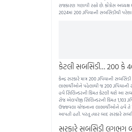
રાજકારણ ગણાવી રહ્યો છે. કોંગ્રેસ અધ્યક્ષ
2024માં 200 રૂપિયાની સબસિડીથી પરેશાન 
કેટલી સબસિડી… 200 કે 
કેન્દ્ર સરકારે માત્ર 200 રૂપિયાની સબસ
લાભાર્થીઓને પહેલાથી જ 200 રૂપિયાની સ
હવે સિલિન્ડરની કિંમત કેટલી થશે આ સબ
રોજ એલપીજી સિલિન્ડરની કિંમત 1,103 રૂ
ઉજ્જવલા યોજનાના લાભાર્થીઓને હવે તે 7
આપતી હતી. પરંતુ ત્યાર બાદ સરકારે સબ
સરકારે સબસિડી લગભગ બં