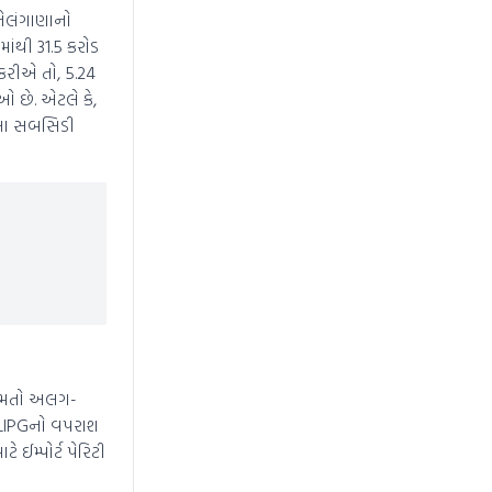
 તેલંગાણાનો
ંથી 31.5 કરોડ
કરીએ તો, 5.24
ઓ છે. એટલે કે,
હેલા સબસિડી
કિંમતો અલગ-
ુ LIPGનો વપરાશ
ઈમ્પોર્ટ પેરિટી