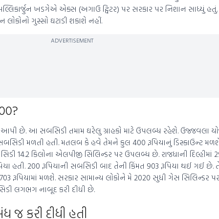
 મલ્લિકાર્જુન ખડગેએ એક્સ (અગાઉ ટ્વિટર) પર સરકાર પર નિશાન સાધ્યું હતું. તે
લોકોનો ગુસ્સો ઘટાડી શકાશે નહીં.
ADVERTISEMENT
400?
િડી આપી છે. આ સબસિડી તમામ ઘરેલુ ગ્રાહકો માટે ઉપલબ્ધ રહેશે. ઉજ્જવલા 
બસિડી મળતી હતી. મતલબ કે હવે તેમને કુલ 400 રૂપિયાનું ડિસ્કાઉન્ટ મળશ
સિડી 14.2 કિલોના એલપીજી સિલિન્ડર પર ઉપલબ્ધ છે. રાજધાની દિલ્હીમાં
પિયા હતી. 200 રૂપિયાની સબસિડી બાદ તેની કિંમત 903 રૂપિયા થઈ ગઈ છે. ત
03 રૂપિયામાં મળશે. સરકાર સામાન્ય લોકોને મે 2020 સુધી ગેસ સિલિન્ડર
સિડી લગભગ નાબૂદ કરી દીધી છે.
ધ જ કરી દીધી હતી