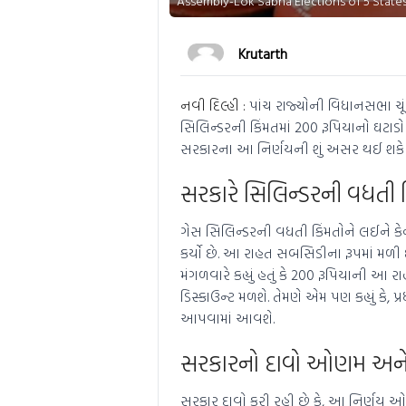
Assembly-Lok Sabha Elections of 5 States
Krutarth
નવી દિલ્હી :
પાંચ રાજ્યોની વિધાનસભા ચૂંટ
સિલિન્ડરની કિંમતમાં 200 રૂપિયાનો ઘટાડો
સરકારના આ નિર્ણયની શું અસર થઈ શકે છે?
સરકારે સિલિન્ડરની વધતી કિ
ગેસ સિલિન્ડરની વધતી કિંમતોને લઈને કેન્
કર્યો છે. આ રાહત સબસિડીના રૂપમાં મળી 
મંગળવારે કહ્યું હતું કે 200 રૂપિયાની આ
ડિસ્કાઉન્ટ મળશે. તેમણે એમ પણ કહ્યું ક
આપવામાં આવશે.
સરકારનો દાવો ઓણમ અને રક
સરકાર દાવો કરી રહી છે કે, આ નિર્ણય ઓણમ 