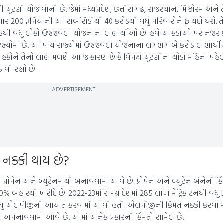
ી ચૂંટણી યોજાવાની છે. જેમાં મધ્યપ્રદેશ, છત્તીસગઢ, રાજસ્થાન, મિઝોરમ અને
 200 રૂપિયાની આ સબસિડીથી 40 કરોડથી વધુ પરિવારોને ફાયદો થશે. તેમા
.5 કરોડથી વધુ લોકો ઉજ્જવલા યોજનાના લાભાર્થીઓ છે. હવે આંકડાઓ પર નજર 
 રાજ્યોમાં છે. આ પાંચ રાજ્યોમાં ઉજ્જવલા યોજનાના લગભગ બે કરોડ લાભાર્થી
્રાહકોને તેનો લાભ મળશે. આ જ કારણ છે કે વિપક્ષ ચૂંટણીના થોડા મહિના પ
ી રહ્યો છે.
ADVERTISEMENT
 નક્કી થાય છે?
પ્રોપેન અને બ્યુટેનમાંથી બનાવવામાં આવે છે. પ્રોપેન અને બ્યુટેન બંનેની 
 બહારથી ખરીદે છે. 2022-23માં સમગ્ર દેશમાં 285 લાખ મેટ્રિક ટનથી વધ
 વધુ એલપીજીની આયાત કરવામાં આવી હતી. એલપીજીની કિંમત નક્કી કરવા માટે 
યુલા અપનાવવામાં આવે છે. આમાં અનેક પ્રકારની કિંમતો સામેલ છે.