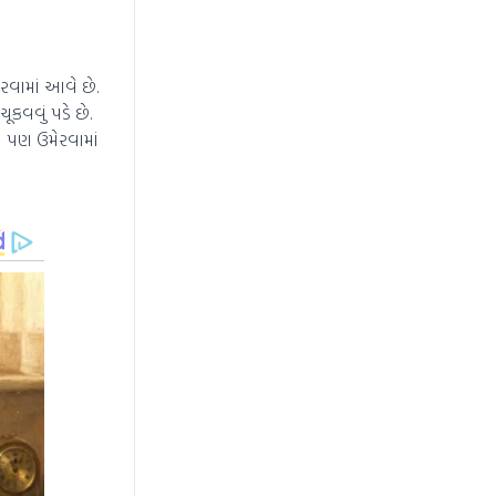
વામાં આવે છે.
કવવું પડે છે.
ી પણ ઉમેરવામાં