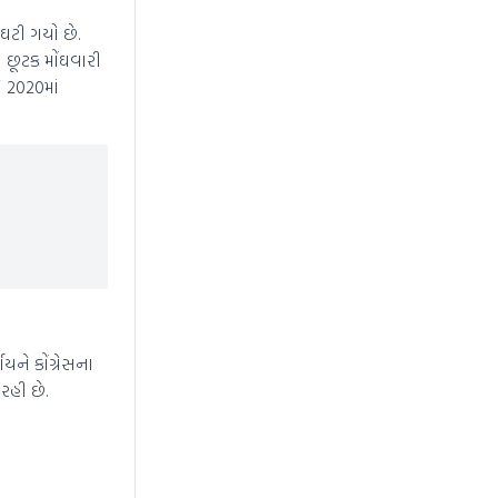
ઘટી ગયો છે.
ં છૂટક મોંઘવારી
ે 2020માં
ે કોંગ્રેસના
રહી છે.