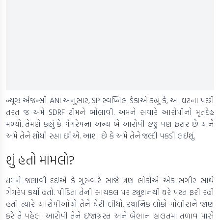
ન્યૂઝ એજન્સી ANI અનુસાર, SP સ્વપ્નિલ ડેકાએ કહ્યું કે, આ ઘટના પછી
તરત જ અમે SDRF ટીમને બોલાવી. અમને સવારે આરોપીનો મૃતદેહ
મળ્યો. તેમણે કહ્યું કે ગેંગરેપના અન્ય બે આરોપી હજુ પણ ફરાર છે અને
અમે તેને શોધી રહ્યા છીએ. આશા છે કે અમે તેને જલ્દી પકડી લઈશું.
શું હતો મામલો?
તમને જણાવી દઈએ કે ગુરુવારે સાંજે ત્રણ લોકોએ એક સગીર સાથે
ગેંગરેપ કર્યો હતો. પીડિતા તેની સાયકલ પર ટ્યુશનથી ઘરે પરત ફરી રહી
હતી ત્યારે આરોપીઓએ તેને ઘેરી લીધો. સ્થાનિક લોકો પોલીસને જાણ
કરે તે પહેલા આરોપી તેને ઇજાગ્રસ્ત અને બેભાન હાલતમાં તળાવ પાસે