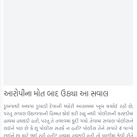
આરોપીના મોત બાદ ઉઠ્યા આ સવાલ
ડૂબવાથી અથવા ડૂબાડી દેવાની થ્યોરી આસામમાં ખુબ ચર્ચાઈ રહી છે,
પરંતુ સવાલ ઉઠાવવાની હિમ્મત કોઈ કરી રહ્યું નથી. પોલીસની કસ્ટડીમાં
હાથમાં હથકડી હતી, પરંતુ તે તળાવમાં કૂદી ગયો. તેવામાં સવાલ પોલીસને
લઈને પણ છે કે શું પોલીસ સતર્ક ન હતી? પોલીસ તેને સવારે 4 વાગ્યે
લઈને શા માટે જઈ રહી હતી? હાથમાં હથકડી હતી તો પાણીમાં કેવી રીતે