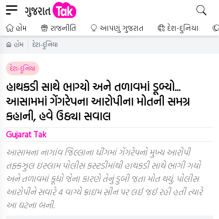
હોમ
રાજનીતિ
આપણું ગુજરાત
દેશ-દુનિયા
હોમ
દેશ-દુનિયા
દેશ-દુનિયા
હાથકડી સાથે ભાગ્યો અને તળાવમાં ડૂબ્યો...
આસામમાં ગેંગરેપના આરોપીના મોતની સમગ્ર
કહાની, હવે ઉઠ્યા સવાલ
Gujarat Tak
આસામના નાગાંવ જિલ્લાના ધીંગમાં ગેંગરેપનો મુખ્ય આરોપી
તફ્કઝુલ ઇસ્લામ પોલીસ કસ્ટડીમાંથી હાથકડી સાથે ભાગી ગયો
અને તળાવમાં કૂદ્યો જેના કારણે તેનું ડુબી જતા મોત થયું. પોલીસ
આરોપીને સવારે 4 વાગ્યે ક્રાઇમ સીન પર લઈ જઈ રહી હતી ત્યારે
આ ઘટના બની.