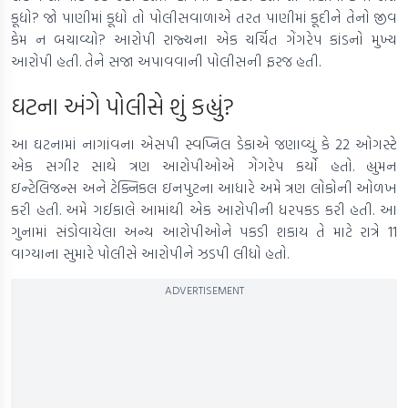
કૂદ્યો? જો પાણીમાં કૂદ્યો તો પોલીસવાળાએ તરત પાણીમાં કૂદીને તેનો જીવ
કેમ ન બચાવ્યો? આરોપી રાજ્યના એક ચર્ચિત ગેંગરેપ કાંડનો મુખ્ય
આરોપી હતી. તેને સજા અપાવવાની પોલીસની ફરજ હતી.
ઘટના અંગે પોલીસે શું કહ્યું?
આ ઘટનામાં નાગાંવના એસપી સ્વપ્નિલ ડેકાએ જણાવ્યું કે 22 ઓગસ્ટે
એક સગીર સાથે ત્રણ આરોપીઓએ ગેંગરેપ કર્યો હતો. હ્યુમન
ઇન્ટેલિજન્સ અને ટેક્નિકલ ઇનપુટના આધારે અમે ત્રણ લોકોની ઓળખ
કરી હતી. અમે ગઈકાલે આમાંથી એક આરોપીની ધરપકડ કરી હતી. આ
ગુનામાં સંડોવાયેલા અન્ય આરોપીઓને પકડી શકાય તે માટે રાત્રે 11
વાગ્યાના સુમારે પોલીસે આરોપીને ઝડપી લીધો હતો.
ADVERTISEMENT