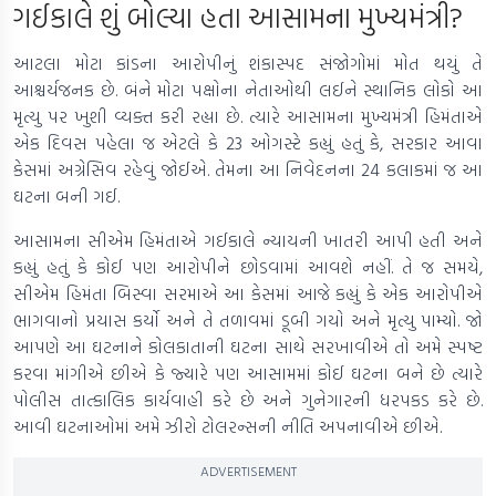
ગઈકાલે શું બોલ્યા હતા આસામના મુખ્યમંત્રી?
આટલા મોટા કાંડના આરોપીનું શંકાસ્પદ સંજોગોમાં મોત થયું તે
આશ્ચર્યજનક છે. બંને મોટા પક્ષોના નેતાઓથી લઈને સ્થાનિક લોકો આ
મૃત્યુ પર ખુશી વ્યક્ત કરી રહ્યા છે. ત્યારે આસામના મુખ્યમંત્રી હિમંતાએ
એક દિવસ પહેલા જ એટલે કે 23 ઓગસ્ટે કહ્યું હતું કે, સરકાર આવા
કેસમાં અગ્રેસિવ રહેવું જોઈએ. તેમના આ નિવેદનના 24 કલાકમાં જ આ
ઘટના બની ગઈ.
આસામના સીએમ હિમંતાએ ગઈકાલે ન્યાયની ખાતરી આપી હતી અને
કહ્યું હતું કે કોઈ પણ આરોપીને છોડવામાં આવશે નહીં. તે જ સમયે,
સીએમ હિમંતા બિસ્વા સરમાએ આ કેસમાં આજે કહ્યું કે એક આરોપીએ
ભાગવાનો પ્રયાસ કર્યો અને તે તળાવમાં ડૂબી ગયો અને મૃત્યુ પામ્યો. જો
આપણે આ ઘટનાને કોલકાતાની ઘટના સાથે સરખાવીએ તો અમે સ્પષ્ટ
કરવા માંગીએ છીએ કે જ્યારે પણ આસામમાં કોઈ ઘટના બને છે ત્યારે
પોલીસ તાત્કાલિક કાર્યવાહી કરે છે અને ગુનેગારની ધરપકડ કરે છે.
આવી ઘટનાઓમાં અમે ઝીરો ટોલરન્સની નીતિ અપનાવીએ છીએ.
ADVERTISEMENT