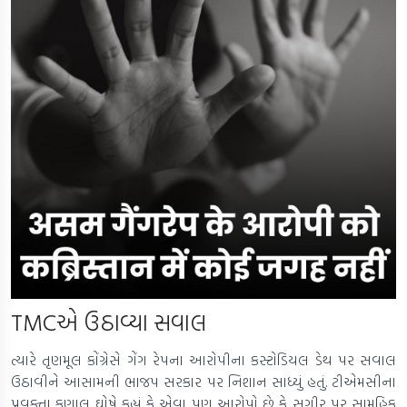
TMCએ ઉઠાવ્યા સવાલ
ત્યારે તૃણમૂલ કોંગ્રેસે ગેંગ રેપના આરોપીના કસ્ટોડિયલ ડેથ પર સવાલ
ઉઠાવીને આસામની ભાજપ સરકાર પર નિશાન સાધ્યું હતું. ટીએમસીના
પ્રવક્તા કુણાલ ઘોષે કહ્યું કે એવા પણ આરોપો છે કે સગીર પર સામૂહિક