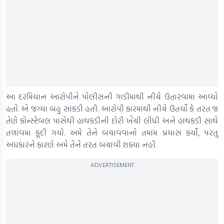
આ દરમિયાન આરોપીને પોલીસની ગાડીમાંથી નીચે ઉતારવામાં આવ્યો
હતો. એ જગ્યા બહુ સાંકડી હતી. આરોપી કારમાંથી નીચે ઉતર્યો કે તરત જ
તેણે કોન્સ્ટેબલ પાસેથી હાથકડીની દોરી ખેંચી લીધી અને હાથકડી સાથે
તળાવમાં કૂદી ગયો. અમે તેને બચાવવાનો તમામ પ્રયાસ કર્યો, પરંતુ
અંધકારને કારણે અમે તેને તરત બચાવી શક્યા નહીં.
ADVERTISEMENT