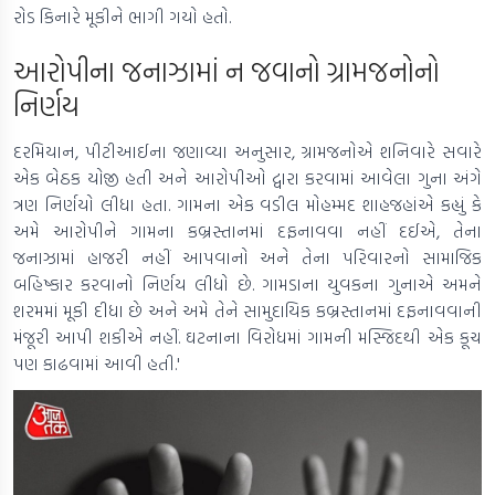
રોડ કિનારે મૂકીને ભાગી ગયો હતો.
આરોપીના જનાઝામાં ન જવાનો ગ્રામજનોનો
નિર્ણય
દરમિયાન, પીટીઆઈના જણાવ્યા અનુસાર, ગ્રામજનોએ શનિવારે સવારે
એક બેઠક યોજી હતી અને આરોપીઓ દ્વારા કરવામાં આવેલા ગુના અંગે
ત્રણ નિર્ણયો લીધા હતા. ગામના એક વડીલ મોહમ્મદ શાહજહાંએ કહ્યું કે
અમે આરોપીને ગામના કબ્રસ્તાનમાં દફનાવવા નહીં દઈએ, તેના
જનાઝામાં હાજરી નહીં આપવાનો અને તેના પરિવારનો સામાજિક
બહિષ્કાર કરવાનો નિર્ણય લીધો છે. ગામડાના યુવકના ગુનાએ અમને
શરમમાં મૂકી દીધા છે અને અમે તેને સામુદાયિક કબ્રસ્તાનમાં દફનાવવાની
મંજૂરી આપી શકીએ નહીં. ઘટનાના વિરોધમાં ગામની મસ્જિદથી એક કૂચ
પણ કાઢવામાં આવી હતી.'