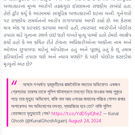
બળાત્કારના મુખ્ય આરોપી તફ્કઝુલ ઈસ્લામના રાજકીય સંબંધો હતા.
તેણે ટ્વીટ કર્યું કે આસામમાં સામૂહિક બળાત્કારની ઘટના બની. ગુનેગારો
પર રાજકીય સમર્થનનો આરોપ લગાવવામાં આવી રહ્યો છે. આ કેસમાં
માત્ર એક જ ધરપકડ કરવામાં આવી હતી, ત્યારબાદ આરોપીને પોલીસ
તપાસ માટે ગુનાના સ્થળે લઈ જતી વખતે મૃત્યુ પામ્યો હતો. તેમણે આક્ષેપ
કર્યો હતો કે આ કથિત રીતે ટોચના અધિકારીઓના બાકીના નામ અને
ઓળખ છુપાવવા માટેનું ઓપરેશન હતું અને પૂછ્યું હતું કે શું તમામ
ફરિયાદોની તપાસ થશે અને ન્યાય મળશે? કે પછી પોલીસ કસ્ટડીમાં
મૃત્યુનો અંત છે?
অসমে গণধর্ষণ। দুষ্কৃতীদের রাজনৈতিক মদতের অভিযোগ। একজন
গ্রেপ্তার। তারপর তাকে পুলিশ ঘটনাস্থলে তদন্তে নিয়ে যাওয়ার সময় পুকুরে
পড়ে তার মৃত্যু। অভিযোগ, বাকি নাম আর ওপরের মাথাদের পরিচয় গোপন রাখার
অপারেশন। সব অভিযোগের তদন্ত, ন্যায়বিচার হবে তো? নাকি পুলিশ
হেফাজতে মৃত্যুতেই শেষ?
https://t.co/YdD5ylQheZ
— Kunal
Ghosh (@KunalGhoshAgain)
August 24, 2024