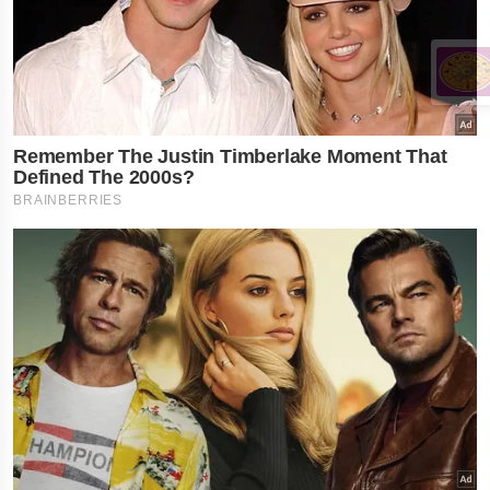
×
નોકરી-ધંધામાં પ્રગતિ... આ
રાશિના લોકોને ફળશે આજનો
દિવસ , જાણો તમારું રાશિફળ?