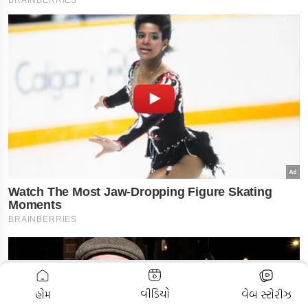
ADVERTISEMENT
વીડિયો
હોમ
વેબ સ્ટોરીઝ