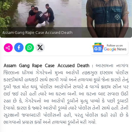
Assam Gang Rape Case Accused Death
Assam Gang Rape Case Accused Death :
આસામના નાગાંવ
જિલ્લાના ધીંગમાં ગેંગરેપનો મુખ્ય આરોપી તફ્કઝુલ ઇસ્લામ પોલીસ
કસ્ટડીમાંથી હાથકડી સાથે ભાગી ગયો અને તળાવમાં કૂદ્યો જેના કારણે તેનું
ડુબી જતા મોત થયું. પોલીસ આરોપીને સવારે 4 વાગ્યે ક્રાઇમ સીન પર
લઈ જઈ રહી હતી ત્યારે આ ઘટના બની. આ ઘટના બાદ સવાલ ઉઠી
રહ્યા છે કે, ગેંગરેપનો આ આરોપી ડૂબીને મૃત્યુ પામ્યો કે પછી ડૂબાડી
દેવાયો. કારણ કે જ્યારે આરોપી ડૂબ્યો ત્યારે પોલીસ તેની સાથે હતી. તેની
સુરક્ષાની જવાબદારી પોલીસની હતી, પરંતુ પોલીસ કહી રહી છે કે
ભાગવાનો પ્રયાસ કર્યો અને તળાવમાં ડૂબીને મરી ગયો.