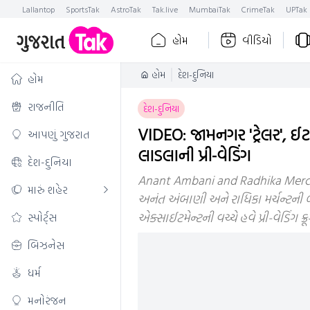
Lallantop
SportsTak
AstroTak
Tak.live
MumbaiTak
CrimeTak
UPTak
હોમ
વીડિયો
હોમ
દેશ-દુનિયા
હોમ
રાજનીતિ
દેશ-દુનિયા
VIDEO: જામનગર 'ટ્રેલર', ઈટ
આપણું ગુજરાત
લાડલાની પ્રી-વેડિંગ
દેશ-દુનિયા
Anant Ambani and Radhika Merch
મારું શહેર
અનંત અંબાણી અને રાધિકા મર્ચન્ટની બ
એક્સાઈટમેન્ટની વચ્ચે હવે પ્રી-વેડિંગ
સ્પોર્ટ્સ
બિઝનેસ
ધર્મ
મનોરંજન