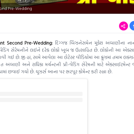
cond Pre-Wedding
ant Second Pre-Wedding:
દિગ્ગજ બિઝનેસમેન મુકેશ અંબાણીના ના
-વેડિંગ સેરેમનીને લઈને દરેક લોકો ખૂબ જ ઉત્સાહિત છે. લોકોની આ એક્સા
 આવી ગઈ છે. જી હાં, સામે આવેલા આ લેટેસ્ટ વીડિયોમાં આ ક્રૂઝમાં તમામ લક્
ંબાણી અને રાધિકા મર્ચન્ટની પ્રી-વેડિંગ સેરેમની માટે એક્સાઈટમેન્ટ 
ં છવાઈ ગયો છે. યુઝર્સ આના પર ભરપૂર કોમેન્ટ કરી રહ્યા છે.