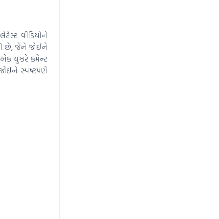
ટેસ્ટ વીડિયોને
છે, જેને જોઈને
. એક યુઝરે કમેન્ટ
જોઈને સ્પષ્ટપણે
News Hub