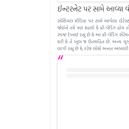
ઈન્ટરનેટ પર સામે આવ્યા વ
સોશિયલ મીડિયા પર સામે આવેલા લેટેસ્ટ
જોઈને તમે પણ કહશો કે પ્રી-વેડિંગ હોય
સ્પષ્ટ દેખાઈ રહ્યું છે કે આ પ્રી-વેડિંગ સ
કરી કે તે ખૂબ જ ઉત્સાહિત છે. અન્ય યુઝ
લાગી રહ્યું છે કે, દરેક લોકો અનંત અંબાણ