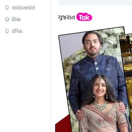
લાઇફસ્ટાઇલ
શિક્ષા
ટૉપિક