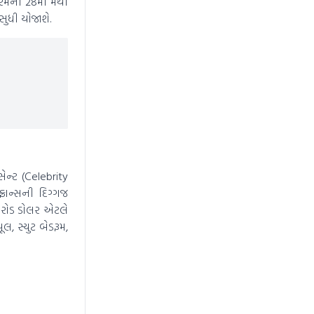
ેરેમની 28મી મેથી
 સુધી યોજાશે.
સેન્ટ (Celebrity
રાન્સની દિગ્ગજ
 કરોડ ડોલર એટલે
, સ્યુટ બેડરૂમ,