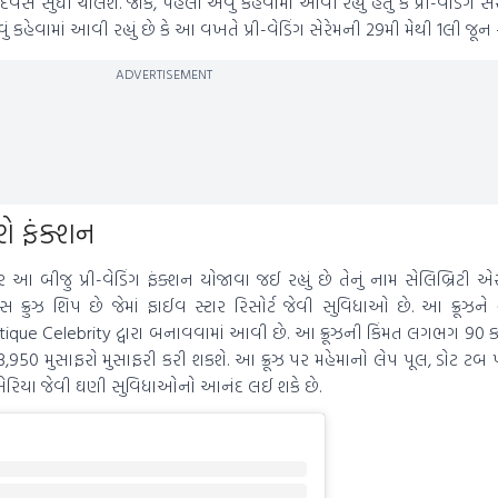
સ સુધી ચાલશે. જોકે, પહેલા એવું કહેવામાં આવી રહ્યું હતું કે પ્રી-વેડિંગ સ
વું કહેવામાં આવી રહ્યું છે કે આ વખતે પ્રી-વેડિંગ સેરેમની 29મી મેથી 1લી જૂન
ADVERTISEMENT
શે ફંક્શન
ર આ બીજુ પ્રી-વેડિંગ ફંક્શન યોજાવા જઈ રહ્યું છે તેનું નામ સેલિબ્રિટી એ
રુઝ શિપ છે જેમાં ફાઈવ સ્ટાર રિસોર્ટ જેવી સુવિધાઓ છે. આ ક્રૂઝને ફ્
antique Celebrity દ્વારા બનાવવામાં આવી છે. આ ક્રૂઝની કિંમત લગભગ 90
3,950 મુસાફરો મુસાફરી કરી શકશે. આ ક્રૂઝ પર મહેમાનો લેપ પૂલ, ડોટ ટબ પૂલ
ંગ એરિયા જેવી ઘણી સુવિધાઓનો આનંદ લઈ શકે છે.