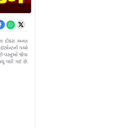
ના દીકરા અનંત
ઈટમેન્ટની વચ્ચે
ઝરી વસ્તુઓ જોવા
વધુ વધી ગઈ છે.