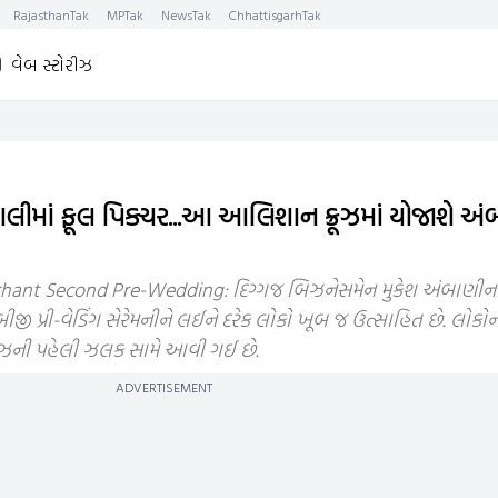
RajasthanTak
MPTak
NewsTak
ChhattisgarhTak
વેબ સ્ટોરીઝ
ાલીમાં ફૂલ પિક્ચર...આ આલિશાન ક્રૂઝમાં યોજાશે અ
ant Second Pre-Wedding: દિગ્ગજ બિઝનેસમેન મુકેશ અંબાણીના 
ીજી પ્રી-વેડિંગ સેરેમનીને લઈને દરેક લોકો ખૂબ જ ઉત્સાહિત છે. લોક
 ક્રૂઝની પહેલી ઝલક સામે આવી ગઈ છે.
ADVERTISEMENT