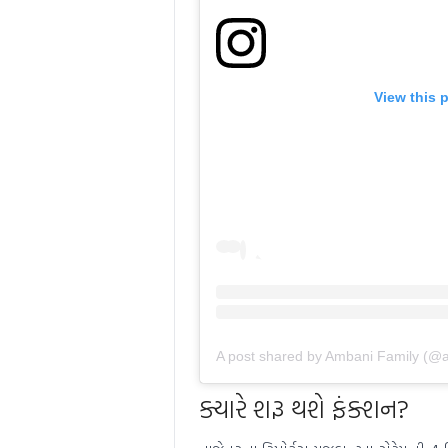
View this 
A post shared by Ambani Family (@
ક્યારે શરૂ થશે ફંક્શન?