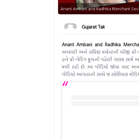
Anant Ambani and Radhika Merchant Se
Gujarat Tak
Anant Ambani and Radhika Merch
અંબાણી અને રાધિકા મર્ચન્ટની બીજી પ્રી
હવે પ્રી-વેડિંગ ક્રૂઝની પહેલી ઝલક સામે
મળી રહી છે. આ વીડિયો જોયા બાદ અનંત અ
વીડિયો આવતાની સાથે જ સોશિયલ મીડિયામા