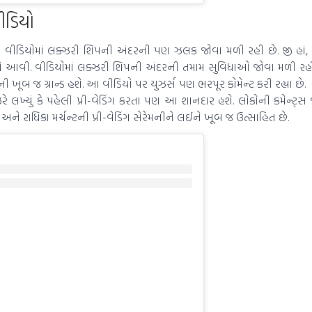
ીડિયો
 વીડિયોમાં લક્ઝરી શિપની અંદરની પણ ઝલક જોવા મળી રહી છે. જી હાં, લે
 તો આવી. વીડિયોમાં લક્ઝરી શિપની અંદરની તમામ સુવિધાઓ જોવા મળી રહી 
ેરેમની ખૂબ જ ગ્રાન્ડ હશે. આ વીડિયો પર યુઝર્સ પણ ભરપૂર કોમેન્ટ કરી રહ્યા છે
રે લખ્યું કે પહેલી પ્રી-વેડિંગ કરતા પણ આ શાનદાર હશે. લોકોની કમેન્ટ્સ 
ી અને રાધિકા મર્ચન્ટની પ્રી-વેડિંગ સેરેમનીને લઈને ખૂબ જ ઉત્સાહિત છે.