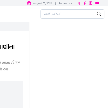
August 07, 2026
|
Follow us at:
ંબાણીના
નાના દીકરા
ોની આ