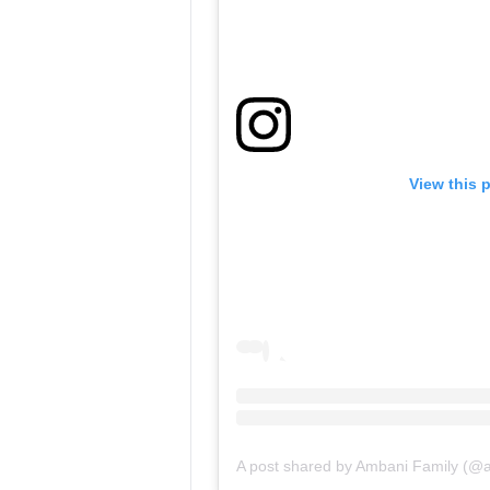
View this 
A post shared by Ambani Family (@