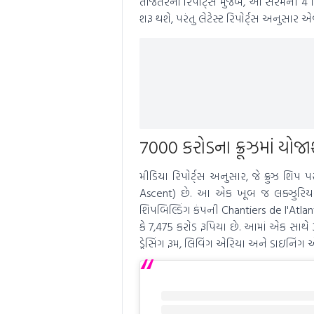
તાજેતરના રિપોર્ટ્સ મુજબ, આ સેરેમની 4 દિવ
શરૂ થશે, પરંતુ લેટેસ્ટ રિપોર્ટ્સ અનુસાર એ
7000 કરોડના ક્રૂઝમાં યોજા
મીડિયા રિપોર્ટ્સ અનુસાર, જે ક્રુઝ શિપ પ
Ascent) છે. આ એક ખૂબ જ લક્ઝુરિયસ ક્
શિપબિલ્ડિંગ કંપની Chantiers de I'Atl
કે 7,475 કરોડ રૂપિયા છે. આમાં એક સાથે 
ડ્રેસિંગ રૂમ, લિવિંગ એરિયા અને ડાઇનિ