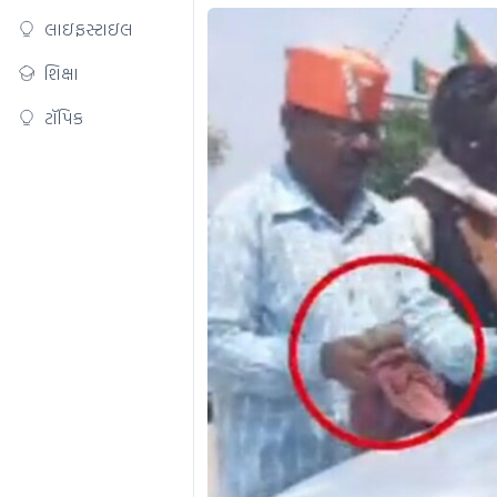
લાઇફસ્ટાઇલ
શિક્ષા
ટૉપિક