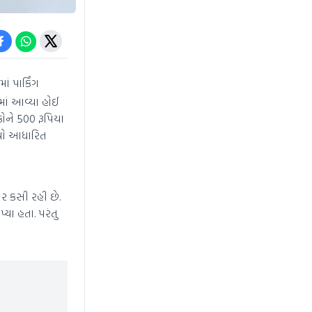
 પાર્કિંગ
માં આવ્યા હોઈ
ોને 500 રૂપિયા
િયો આધારિત
ર કસી રહી છે.
ા હતા. પરંતુ