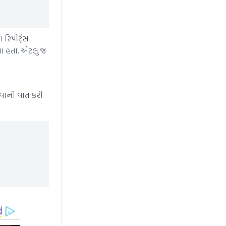
રિપોર્ટ્સ
 હતા. એટલું જ
હોવાની વાત કરી