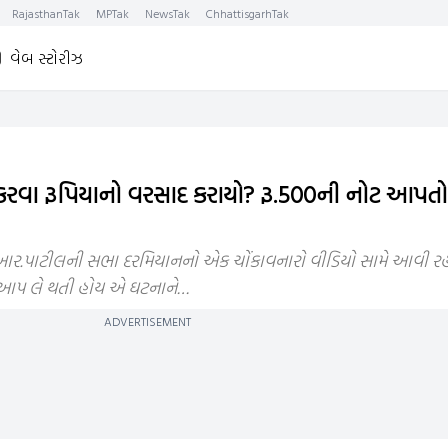
RajasthanTak
MPTak
NewsTak
ChhattisgarhTak
વેબ સ્ટોરીઝ
કરવા રૂપિયાનો વરસાદ કરાયો? રૂ.500ની નોટ આપત
આર.પાટીલની સભા દરમિયાનનો એક ચોંકાવનારો વીડિયો સામે આવી રહ્યો 
ની આપ લે થતી હોય એ ઘટનાને…
ADVERTISEMENT