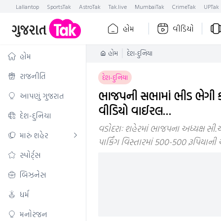
Lallantop
SportsTak
AstroTak
Tak.live
MumbaiTak
CrimeTak
UPTak
હોમ
વીડિયો
હોમ
દેશ-દુનિયા
હોમ
રાજનીતિ
દેશ-દુનિયા
ભાજપની સભામાં ભીડ ભેગી 
આપણું ગુજરાત
વીડિયો વાઈરલ…
દેશ-દુનિયા
વડોદરાઃ શહેરમાં ભાજપના અધ્યક્ષ સી.
મારું શહેર
પાર્કિંગ વિસ્તારમાં 500-500 રૂપિયા
સ્પોર્ટ્સ
બિઝનેસ
ધર્મ
મનોરંજન