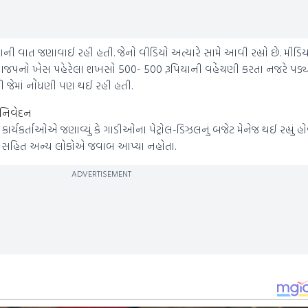
ી વાત જણાવાઈ રહી હતી. જેનો વીડિયો અત્યારે સામે આવી રહ્યો છે. મીડિયા 
પનો ખેસ પહેરેલા શખસો 500- 500 રૂપિયાની વહેંચણી કરતા નજરે પડ્યા
 જેમાં નોંધણી પણ થઈ રહી હતી.
ં નિવેદન
 કાર્યકર્તાઓએ જણાવ્યું કે ગાડીઓના પેટ્રોલ-ડિઝલનું બજેટ મેનેજ થઈ રહ્યું 
ાઈવર સહિત અન્ય લોકોએ જવાબ આપ્યા નહોતા.
ADVERTISEMENT