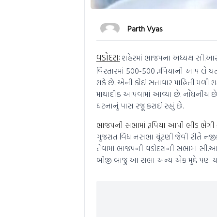
Parth Vyas
વડોદરાઃ
શહેરમાં ભાજપના અધ્યક્ષ સી.આર.
વિસ્તારમાં 500-500 રૂપિયાની આપ લે થત
શકે છે. એની કોઈ સત્તાવાર માહિતી મળી શ
માથાદીઠ આપવામાં આવ્યા છે. નોંધનીય 
ઘટનાનું પાસ રજૂ કરાઈ રહ્યું છે.
ભાજપની સભામાં રૂપિયા આપી ભીડ ભેગી
ગુજરાત વિધાનસભા ચૂંટણી જેવી રીતે નજી
તેવામાં ભાજપની વડોદરાની સભામાં સી.આર
બીજી બાજુ આ સભા અન્ય એક મુદ્દે પણ ચર