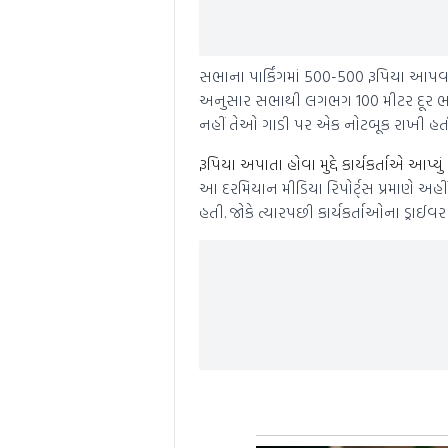
સભાના પાર્કિંગમાં 500-500 રૂપિયા આપવાન
અનુસાર સભાથી લગભગ 100 મીટર દૂર ભાજ
નહીં તેઓ ગાડી પર એક નોટબૂક રાખી હતી
રૂપિયા અપાતા હોવા મુદ્દે કાર્યકર્તાએ આપ્યુ
આ દરમિયાન મીડિયા રિપોર્ટ્સ પ્રમાણે અહીં
હતી. જોકે ત્યારપછી કાર્યકર્તાઓના ડ્ર