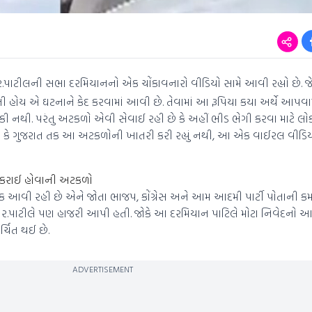
પાટીલની સભા દરમિયાનનો એક ચોંકાવનારો વીડિયો સામે આવી રહ્યો છે. જેમાં
ી હોય એ ઘટનાને કેદ કરવામાં આવી છે. તેવામાં આ રૂપિયા કયા અર્થે આપવા
કી નથી. પરંતુ અટકળો એવી સેવાઈ રહી છે કે અહીં ભીડ ભેગી કરવા માટે લોક
છે કે ગુજરાત તક આ અટકળોની ખાતરી કરી રહ્યું નથી, આ એક વાઈરલ વીડ
 કરાઈ હોવાની અટકળો
ક આવી રહી છે એને જોતા ભાજપ, કોંગ્રેસ અને આમ આદમી પાર્ટી પોતાની કમ
.પાટીલે પણ હાજરી આપી હતી. જોકે આ દરમિયાન પાટિલે મોટા નિવેદનો આપ્ય
્ચિત થઈ છે.
ADVERTISEMENT