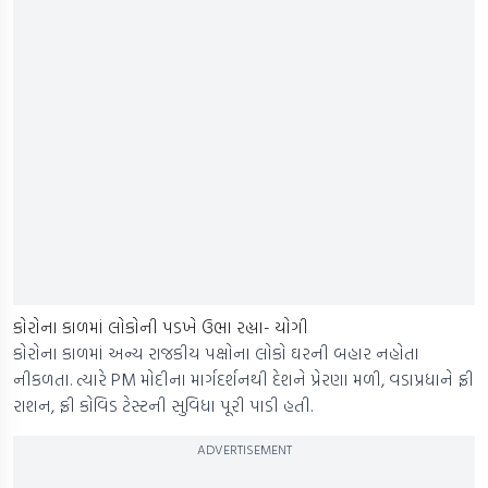
કોરોના કાળમાં લોકોની પડખે ઉભા રહ્યા- યોગી
કોરોના કાળમાં અન્ય રાજકીય પક્ષોના લોકો ઘરની બહાર નહોતા
નીકળતા. ત્યારે PM મોદીના માર્ગદર્શનથી દેશને પ્રેરણા મળી, વડાપ્રધાને ફ્રી
રાશન, ફ્રી કોવિડ ટેસ્ટની સુવિધા પૂરી પાડી હતી.
ADVERTISEMENT