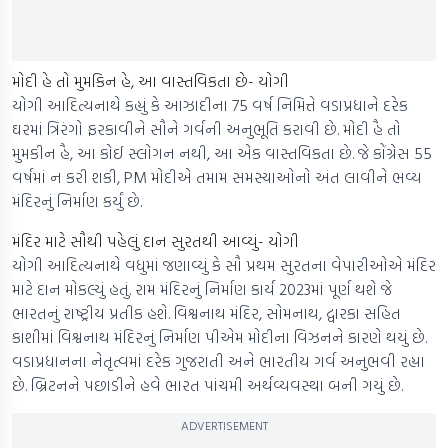
મોદી હે તો મુમકિન હે, આ વાસ્તવિકતા છે- યોગી
યોગી આદિત્યનાથે કહ્યું કે આઝાદીના 75 વર્ષ નિમિત્તે વડાપ્રધાને દરેક
ઘરમાં ત્રિરંગો ફરકાવીને સૌને ગર્વની અનુભૂતિ કરાવી છે. મોદી હૈ તો
મુમકીન હૈ, આ કોઈ સ્લોગન નથી, આ એક વાસ્તવિકતા છે. જે કોંગ્રેસ 55
વર્ષમાં ન કરી શકી, PM મોદીએ તમામ સમસ્યાઓનો અંત લાવીને ભવ્ય
મંદિરનું નિર્માણ કર્યું છે.
મંદિર માટે સૌથી પહેલું દાન સુરતથી આવ્યું- યોગી
યોગી આદિત્યનાથે વધુમાં જણાવ્યું કે સૌ પ્રથમ સુરતના વેપારીઓએ મંદિર
માટે દાન મોકલ્યું હતું. રામ મંદિરનું નિર્માણ કાર્ય 2023માં પૂર્ણ થશે જે
ભારતનું રાષ્ટ્રીય પ્રતીક હશે. વિશ્વનાથ મંદિર, સોમનાથ, દ્વારકા સહિત
કાશીમાં વિશ્વનાથ મંદિરનું નિર્માણ પીએમ મોદીના વિઝનને કારણે થયું છે.
વડાપ્રધાનના નેતૃત્વમાં દરેક ગુજરાતી અને ભારતીય ગર્વ અનુભવી રહ્યા
છે. બ્રિટનને પછાડીને હવે ભારત પાંચમી અર્થવ્યવસ્થા બની ગયું છે.
ADVERTISEMENT