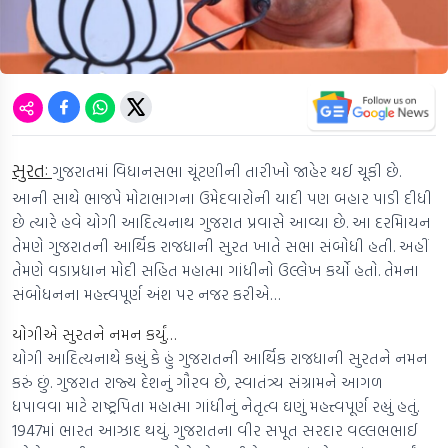
સુરતઃ
ગુજરાતમાં વિધાનસભા ચૂંટણીની તારીખો જાહેર થઈ ચૂકી છે.
આની સાથે ભાજપે મોટાભાગના ઉમેદવારોની યાદી પણ બહાર પાડી દીધી
છે ત્યારે હવે યોગી આદિત્યનાથ ગુજરાત પ્રવાસે આવ્યા છે. આ દરમિાયન
તેમણે ગુજરાતની આર્થિક રાજધાની સુરત ખાતે સભા સંબોધી હતી. અહીં
તેમણે વડાપ્રધાન મોદી સહિત મહાત્મા ગાંધીનો ઉલ્લેખ કર્યો હતો. તેમના
સંબોધનના મહત્ત્વપૂર્ણ અંશ પર નજર કરીએ…
યોગીએ સુરતને નમન કર્યું…
યોગી આદિત્યનાથે કહ્યું કે હું ગુજરાતની આર્થિક રાજધાની સુરતને નમન
કરું છું. ગુજરાત રાજ્ય દેશનું ગૌરવ છે, સ્વાતંત્ર્ય સંગ્રામને આગળ
ધપાવવા માટે રાષ્ટ્રપિતા મહાત્મા ગાંધીનું નેતૃત્વ ઘણું મહત્ત્વપૂર્ણ રહ્યું હતું.
1947માં ભારત આઝાદ થયું. ગુજરાતના વીર સપૂત સરદાર વલ્લભભાઈ