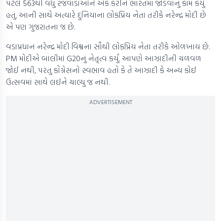
પટેલે 563થી વધુ રજવાડાઓને એક કરીને ભારતમાં જોડવાનું કામ કર્યું
હતું. આની સાથે અત્યારે દુનિયાના લોકપ્રિય નેતા તરીકે નરેન્દ્ર મોદી છે
એ પણ ગુજરાતના જ છે.
વડાપ્રધાન નરેન્દ્ર મોદી વિશ્વના સૌથી લોકપ્રિય નેતા તરીકે ઓળખાય છે.
PM મોદીએ બાલીમાં G20નું નેતૃત્વ કર્યું. આપણે આઝાદીની ચળવળ
જોઈ નથી, પરંતુ કોંગ્રેસનો સ્વભાવ હતો કે તે આઝાદી કે અન્ય કોઈ
ઉત્સવમાં સાથે લઈને ચાલ્યુ જ નથી.
ADVERTISEMENT