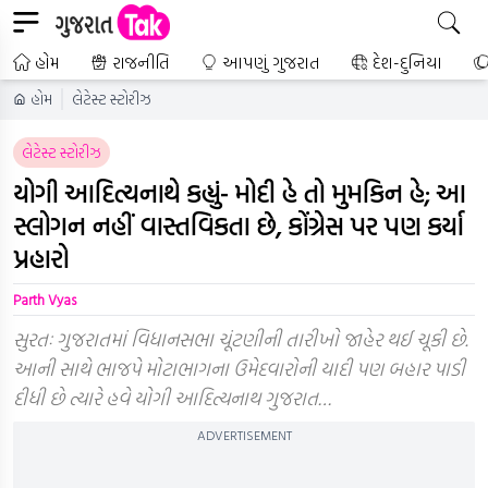
હોમ
રાજનીતિ
આપણું ગુજરાત
દેશ-દુનિયા
હોમ
લેટેસ્ટ સ્ટોરીઝ
લેટેસ્ટ સ્ટોરીઝ
યોગી આદિત્યનાથે કહ્યું- મોદી હે તો મુમકિન હે; આ
સ્લોગન નહીં વાસ્તવિકતા છે, કોંગ્રેસ પર પણ કર્યા
પ્રહારો
Parth Vyas
સુરતઃ ગુજરાતમાં વિધાનસભા ચૂંટણીની તારીખો જાહેર થઈ ચૂકી છે.
આની સાથે ભાજપે મોટાભાગના ઉમેદવારોની યાદી પણ બહાર પાડી
દીધી છે ત્યારે હવે યોગી આદિત્યનાથ ગુજરાત…
ADVERTISEMENT