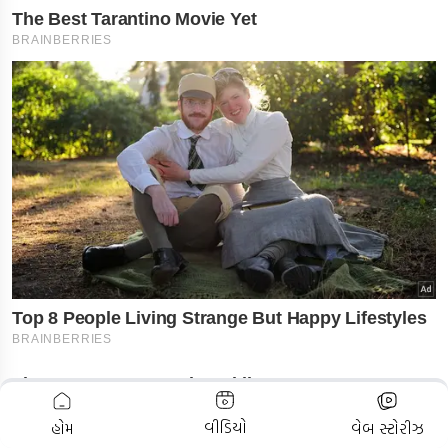
ADVERTISEMENT
વીડિયો
હોમ
વેબ સ્ટોરીઝ