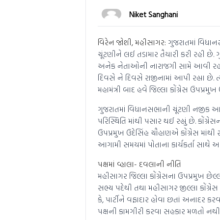
Niket Sanghani
વિરેન જોશી, મહીસાગર:
ગુજરાતમાં વિધાનસ
ચૂંટણીને લઈ તડામાર તૈયારી કરી રહી છે.
અનેક નેતાઓની નારાજગી સામે આવી રહી છ
દિવસે ને દિવસે રાજીનામાં આપી રહ્યા છે. ત્
મહામંત્રી બાદ હવે જિલ્લા કોંગ્રેસ ઉપપ્રમુ
ગુજરાતમાં વિધાનસભાની ચૂંટણી નજીક આવી રહ
પરિસ્થિતિ માંથી પસાર થઈ રહ્યું છે. કોંગ
ઉપપ્રમુખ ઉદેસિંહ ચૌહાણએ કોંગ્રેસ માંથી 
આગામી સમયમાં પોતાના કાર્યકર્તા સાથે આમ
પક્ષમાં વ્હાલા- દવલાની નીતિ
મહીસાગર જિલ્લા કોંગ્રેસના ઉપપ્રમુખ છેલ્
સભ્ય પદેથી તથા મહીસાગર જીલ્લા કોંગ્રેસ સ
કે, પાર્ટીને વફાદાર હોવા છતાં અનાદર કર
પક્ષની કામગીરી કરવા સહકાર મળતો નથી. 