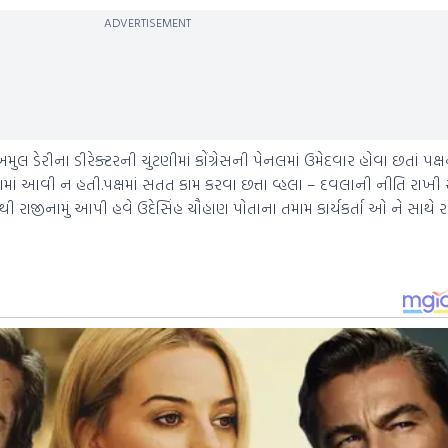
ADVERTISEMENT
 અમુલ ડેરીના ડીરેક્ટરની ચુંટણીમાં કોંગ્રેસની પેનલમાં ઉમેદવાર હોવા છતાં પ
વવામાં આવી ન હતી.પક્ષમાં સતત કામ કરવા છત્તા વ્હલા – દવલાની નીતિ રા
ંથી રાજીનામું આપી હવે ઉદેસિંહ ચૌહાણ પોતાના તમામ કાર્યકર્તા ઓ ને સાથ