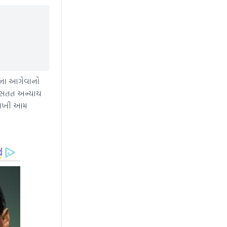
ક્ષના આગેવાનો
ખી સતત અન્યાય
ે રાખી આમ