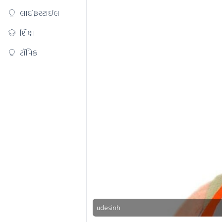
લાઇફસ્ટાઇલ
શિક્ષા
ટૉપિક
udesinh