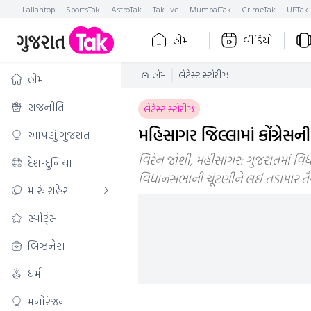
Lallantop
SportsTak
AstroTak
Tak.live
MumbaiTak
CrimeTak
UPTak
હોમ
વીડિયો
હોમ
લેટેસ્ટ સ્ટોરીઝ
હોમ
રાજનીતિ
લેટેસ્ટ સ્ટોરીઝ
મહિસાગર જિલ્લામાં કોંગ્રેસન
આપણું ગુજરાત
વિરેન જોશી, મહીસાગર: ગુજરાતમાં વિધ
દેશ-દુનિયા
વિધાનસભાની ચૂંટણીને લઈ તડામાર તૈયા
મારું શહેર
સ્પોર્ટ્સ
બિઝનેસ
ધર્મ
મનોરંજન