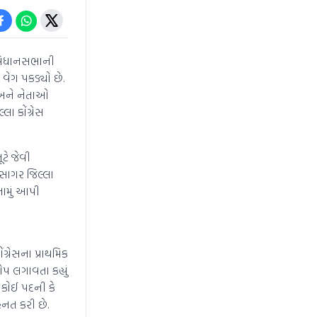
ર વિધાનસભાની
વેગ પકડ્યો છે.
 અને નેતાઓ
લા કોંગ્રેસ
ટે જેવી
ીસાગર જિલ્લા
નામું આપી
ગ્રેસના પ્રાથમિક
ોપ લગાવતા કહ્યું
ી કોઈ પદની કે
ેનત કરી છે.