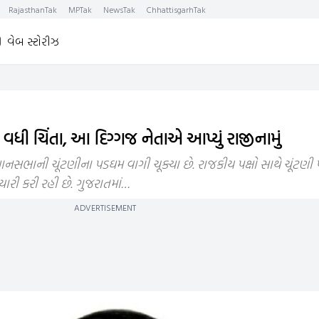
RajasthanTak
MPTak
NewsTak
ChhattisgarhTak
વેબ સ્ટોરીઝ
ી વધી ચિંતા, આ દિગ્ગજ નેતાએ આપ્યું રાજીનામું
ાનસભાની ચૂંટણીના પડઘમ વાગી ચૂક્યા છે. રાજકીય પક્ષો સાથે ચૂંટણી 
રી કરી રહી છે. ગુજરાતમાં…
ADVERTISEMENT