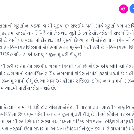
ભાની ચૂંટણીના પડઘમ વાગી ચૂક્યા છે. રાજકીય પક્ષો સાથે ચૂંટણી પંચ પ
 ગુજરાતમાં રાજકીય ગતિવિધિઓ તેજ થઈ ચૂકી છે ત્યારે તોડ-જોડની રાજનીતિએ 
ે અને પક્ષપલટાનો દોર શરૂ થઈ ચૂક્યો છે આ સાથે કોંગ્રેસના આગેવાનો
યારે મહિસાગર જિલ્લામાં કોંગ્રેસમાં સતત મુશ્કેલી વધી રહી છે. મહિસાગરમાં જિલ્
ખ ઉદેસિંહ ચૌહાણ એ આપ્યું રાજીનામુ ધરી દીધું છે.
ી છે તેમ તેમ રાજકીય ગરમાવો જામી રહ્યો છે. કોંગ્રેસ એક સાંધે ત્યાં તેર તૂ
્રેસનો ગઢ ગણાતી બાલાસિનોર વિધાનસભામાં કોંગ્રેસને મોટો ફટકો પડ્યો છે. મહ
રાજીનામું આપી દીધું છે. આ અગાઉ મહીસાગર જિલ્લા કોંગ્રેસના મહામંત્રી રાજી
 આદમી પાર્ટીમાં જોડાય શકે છે.
લા કેટલાય સમયથી ઉદેસિંહ ચૌહાણ કોંગ્રેસથી નારાજ હતા. ભારતીય રાષ્ટ્રીય કોં
મિતિના ઉપપ્રમુખ પદેથી આપ્યું રાજીનામું ધરી દીધું છે. તેમણે કોંગ્રેસ પર આર
વામાં આવી રહ્યો છે. ધારાસભ્ય તથા પક્ષના વરિષ્ઠ સંગઠનના હોદ્દેદારો તરફથ
પક્ષ તરફથી ઉભા રાખવામાં આવતા ઉમેદવારોને જીતાડવા માટે કાયમ માટે મહ