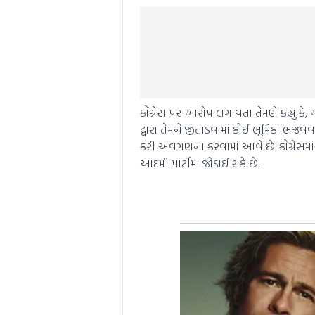
કોંગ્રેસ પર આરોપ લગાવતા તેમણે કહ્યું કે,
દ્વારા તેમને જીતાડવામાં કોઈ ભૂમિકા ભજ
કરી અવગણના કરવામાં આવે છે. કોંગ્રેસમા
આદમી પાર્ટીમાં જોડાઈ શકે છે.