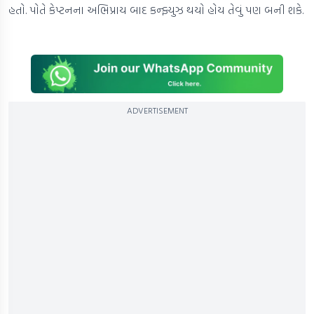
હતો. પોતે કેપ્ટનના અભિપ્રાય બાદ કન્ફ્યુઝ થયો હોય તેવું પણ બની શકે.
ADVERTISEMENT