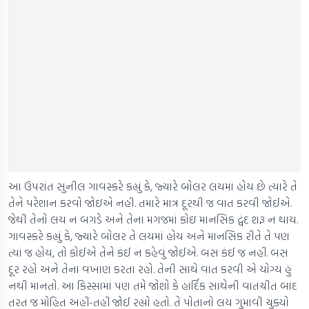
આ ઉપરાંત સુનીલ ગાવસ્કરે કહ્યું કે, જ્યારે બોલર લયમાં હોય છે ત્યારે તે
તેને પરેશાન કરવો જોઇએ નહી. તમારે માત્ર દૂરથી જ વાત કરવી જોઈએ.
જેથી તેનો લય ન બગડે અને તેના મગજમાં કોઇ માનસિક દ્વંદ શરૂ ન થાય.
ગાવસ્કરે કહ્યું કે, જ્યારે બોલર તે લયમાં હોય અને માનસિક રીતે તે પણ
ત્યાં જ હોય, તો કોઈએ તેને કંઈ ન કહેવું જોઈએ. બસ કંઈ જ નહીં. બસ
દૂર રહો અને તેના વખાણ કરતા રહો. તેની સાથે વાત કરવી એ યોગ્ય હું
નથી માનતો. આ કિસ્સામાં પણ તમે જોશો કે હાર્દિક સાથેની વાતચીત બાદ
તરત જ મોહિત અહીં-તહીં જોઈ રહ્યો હતો. તે પોતાનો લય ગુમાવી ચુક્યો