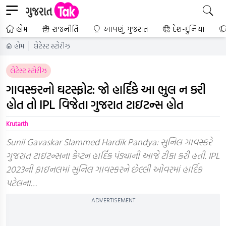
હોમ
રાજનીતિ
આપણું ગુજરાત
દેશ-દુનિયા
હોમ
લેટેસ્ટ સ્ટોરીઝ
લેટેસ્ટ સ્ટોરીઝ
ગાવસ્કરનો ઘટસ્ફોટ: જો હાર્દિકે આ ભુલ ન કરી
હોત તો IPL વિજેતા ગુજરાત ટાઇટન્સ હોત
Krutarth
Sunil Gavaskar Slammed Hardik Pandya: સુનિલ ગાવસ્કરે
ગુજરાત ટાઇટન્સના કેપ્ટન હાર્દિક પંડ્યાની આજે ટીકા કરી હતી. IPL
2023ની ફાઇનલમાં સુનિલ ગાવસ્કરને છેલ્લી ઓવરમાં હાર્દિક
પટેલના…
ADVERTISEMENT