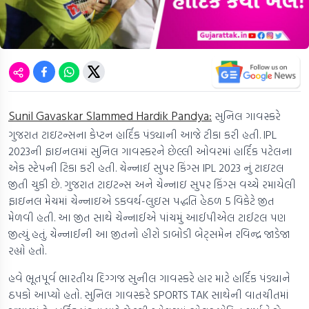
Sunil Gavaskar Slammed Hardik Pandya:
સુનિલ ગાવસ્કરે
ગુજરાત ટાઇટન્સના કેપ્ટન હાર્દિક પંડ્યાની આજે ટીકા કરી હતી. IPL
2023ની ફાઇનલમાં સુનિલ ગાવસ્કરને છેલ્લી ઓવરમાં હાર્દિક પટેલના
એક સ્ટેપની ટિકા કરી હતી. ચેન્નાઈ સુપર કિંગ્સ IPL 2023 નું ટાઇટલ
જીતી ચુકી છે. ગુજરાત ટાઇટન્સ અને ચેન્નાઇ સુપર કિંગ્સ વચ્ચે રમાયેલી
ફાઇનલ મેચમાં ચેન્નાઇએ ડકવર્થ-લુઇસ પદ્ધતિ હેઠળ 5 વિકેટે જીત
મેળવી હતી. આ જીત સાથે ચેન્નાઈએ પાંચમું આઈપીએલ ટાઈટલ પણ
જીત્યું હતું. ચેન્નાઈની આ જીતનો હીરો ડાબોડી બેટ્સમેન રવિન્દ્ર જાડેજા
રહ્યો હતો.
હવે ભૂતપૂર્વ ભારતીય દિગ્ગજ સુનીલ ગાવસ્કરે હાર માટે હાર્દિક પંડ્યાને
ઠપકો આપ્યો હતો. સુનિલ ગાવસ્કરે SPORTS TAK સાથેની વાતચીતમાં