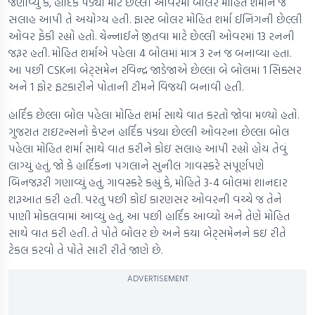
જણાવ્યું કે, હાર્દિક પંડ્યા માટે છેલ્લી ઓવરમાં બોલર મોહિત શર્માને જે
સલાહ આપી તે અયોગ્ય હતી. ફાસ્ટ બોલર મોહિત શર્મા ઈનિંગની છેલ્લી
ઓવર ફેંકી રહ્યો હતો. ચેન્નાઈને જીતવા માટે છેલ્લી ઓવરમાં 13 રનની
જરૂર હતી. મોહિત શર્માએ પહેલા 4 બોલમાં માત્ર 3 રન જ બનાવ્યા હતા.
આ પછી CSKના બેટ્સમેન રવિન્દ્ર જાડેજાએ છેલ્લા બે બોલમાં 1 સિક્સર
અને 1 ફોર ફટકારીને પોતાની ટીમને વિજયી બનાવી હતી.
હાર્દિક છેલ્લા બોલ પહેલા મોહિત શર્મા સાથે વાત કરતો જોવા મળ્યો હતો.
ગુજરાત ટાઇટન્સનો કેપ્ટન હાર્દિક પંડ્યા છેલ્લી ઓવરના છેલ્લા બોલ
પહેલા મોહિત શર્મા સાથે વાત કરીને કોઇ સલાહ આપી રહ્યો હોય તેવું
લાગ્યું હતું. જો કે હાર્દિકના પગલાને સુનીલ ગાવસ્કરે સંપૂર્ણપણે
બિનજરૂરી ગણાવ્યું હતું. ગાવસ્કરે કહ્યું કે, મોહિતે 3-4 બોલમાં શાનદાર
શરૂઆત કરી હતી. પરંતુ પછી કોઈ કારણસર ઓવરની વચ્ચે જ તેને
પાણી મોકલવામાં આવ્યું હતું. આ પછી હાર્દિક આવ્યો અને તેણે મોહિત
સાથે વાત કરી હતી. તે પોતે બોલર છે અને કયા બેટ્સમેનને કઇ રીતે
ટેકલ કરવો તે પોતે સારી રીતે જાણે છે.
ADVERTISEMENT