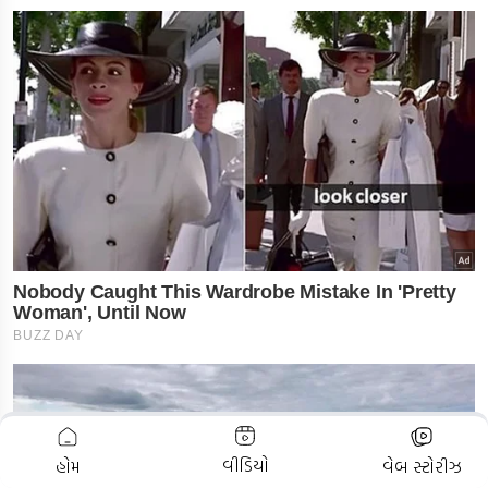
ADVERTISEMENT
વીડિયો
હોમ
વેબ સ્ટોરીઝ