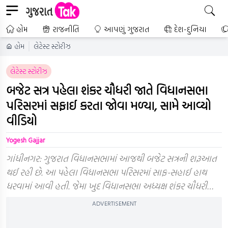
હોમ
રાજનીતિ
આપણું ગુજરાત
દેશ-દુનિયા
હોમ
લેટેસ્ટ સ્ટોરીઝ
લેટેસ્ટ સ્ટોરીઝ
બજેટ સત્ર પહેલા શંકર ચૌધરી જાતે વિધાનસભા
પરિસરમાં સફાઈ કરતા જોવા મળ્યા, સામે આવ્યો
વીડિયો
Yogesh Gajjar
ગાંધીનગર: ગુજરાત વિધાનસભામાં આજથી બજેટ સત્રની શરૂઆત
થઈ રહી છે. આ પહેલા વિધાનસભા પરિસરમાં સાફ-સહાઈ હાથ
ધરવામાં આવી હતી. જેમા ખુદ વિધાનસભા અધ્યક્ષ શંકર ચૌધરી…
ADVERTISEMENT