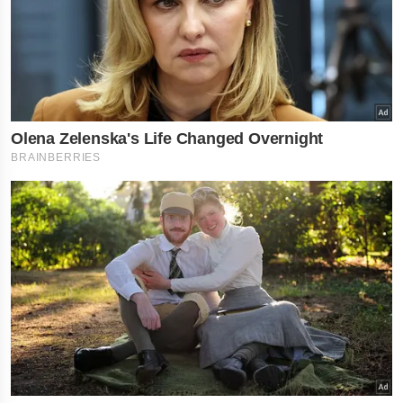
×
નોકરી-ધંધામાં પ્રગતિ... આ
રાશિના લોકોને ફળશે આજનો
દિવસ , જાણો તમારું રાશિફળ?