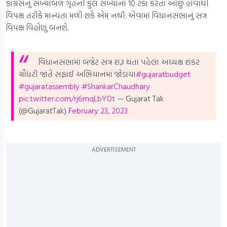
કોંગ્રેસનું સંખ્યાબળ ગૃહની કુલ સંખ્યાના 10 ટકા કરતા ઓછું હોવાથી
વિપક્ષ તરીકે માન્યતા મળી શકે એમ નથી. એવામાં વિધાનસભાનું સત્ર
વિપક્ષ વિહોણું બનશે.
વિધાનસભામાં બજેટ સત્ર શરૂ થતા પહેલા અધ્યક્ષ શંકર
ચૌધરી જાતે સફાઈ અભિયાનમાં જોડાયા
#gujaratbudget
#gujaratassembly
#ShankarChaudhary
pic.twitter.com/rj6mqLbYOt
— Gujarat Tak
(@GujaratTak)
February 23, 2023
ADVERTISEMENT