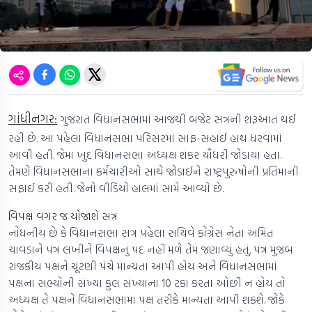
ગાંધીનગર:
ગુજરાત વિધાનસભામાં આજથી બજેટ સત્રની શરૂઆત થઈ
રહી છે. આ પહેલા વિધાનસભા પરિસરમાં સાફ-સહાઈ હાથ ધરવામાં
આવી હતી. જેમા ખુદ વિધાનસભા અધ્યક્ષ શંકર ચૌધરી જોડાયા હતા.
તેમણે વિધાનસભાના કર્મચારીઓ સાથે જોડાઈને રાષ્ટ્રપુરુષોની પ્રતિમાની
સફાઈ કરી હતી. જેનો વીડિયો હાલમાં સામે આવ્યો છે.
વિપક્ષ વગર જ યોજાશે સત્ર
નોંધનીય છે કે વિધાનસભા સત્ર પહેલા સચિવે કોંગ્રેસ નેતા અમિત
ચાવડાને પત્ર લખીને વિપક્ષનું પદ નહીં મળે તેમ જણાવ્યું હતું. પત્ર મુજબ
રાજકીય પક્ષને ચૂંટણી પંચે માન્યતા આપી હોય અને વિધાનસભામાં
પક્ષના સભ્યોની સંખ્યા કુલ સંખ્યાના 10 ટકા કરતા ઓછી ન હોય તો
અધ્યક્ષ તે પક્ષને વિધાનસભામાં પક્ષ તરીકે માન્યતા આપી શકશે. જોકે