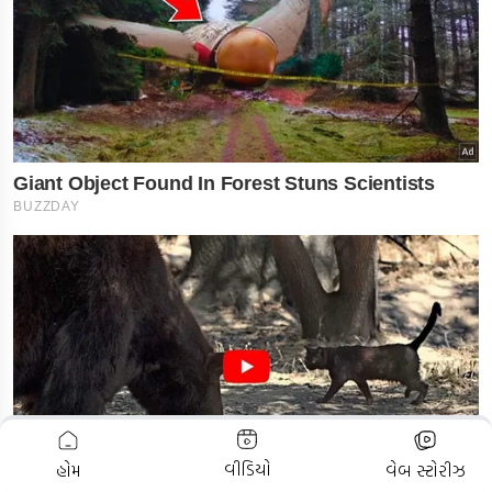
ADVERTISEMENT
વીડિયો
હોમ
વેબ સ્ટોરીઝ