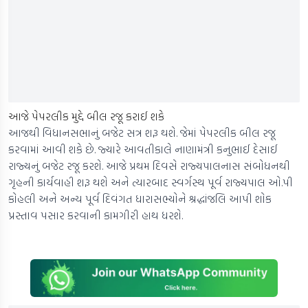
આજે પેપરલીક મુદ્દે બીલ રજૂ કરાઈ શકે
આજથી વિધાનસભાનું બજેટ સત્ર શરૂ થશે. જેમાં પેપરલીક બીલ રજૂ
કરવામાં આવી શકે છે. જ્યારે આવતીકાલે નાણામંત્રી કનુભાઈ દેસાઈ
રાજ્યનું બજેટ રજૂ કરશે. આજે પ્રથમ દિવસે રાજ્યપાલનાસ સંબોધનથી
ગૃહની કાર્યવાહી શરૂ થશે અને ત્યારબાદ સ્વર્ગસ્થ પૂર્વ રાજ્યપાલ ઓ.પી
કોહલી અને અન્ય પૂર્વ દિવંગત ધારાસભ્યોને શ્રદ્ધાંજલિ આપી શોક
પ્રસ્તાવ પસાર કરવાની કામગીરી હાથ ધરશે.