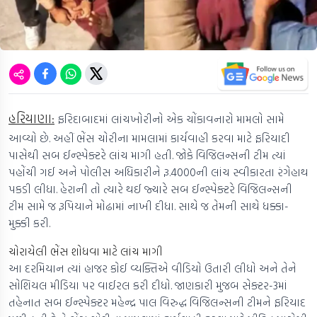
હરિયાણા:
ફરિદાબાદમાં લાંચખોરીનો એક ચોંકાવનારો મામલો સામે
આવ્યો છે. અહીં ભેંસ ચોરીના મામલામાં કાર્યવાહી કરવા માટે ફરિયાદી
પાસેથી સબ ઈન્સ્પેક્ટરે લાંચ માગી હતી. જોકે વિજિલન્સની ટીમ ત્યાં
પહોંચી ગઈ અને પોલીસ અધિકારીને રૂ.4000ની લાંચ સ્વીકારતા રંગેહાથ
પકડી લીધા. હેરાની તો ત્યારે થઈ જ્યારે સબ ઈન્સ્પેક્ટરે વિજિલન્સની
ટીમ સામે જ રૂપિયાને મોઢામાં નાખી દીધા. સાથે જ તેમની સાથે ધક્કા-
મુક્કી કરી.
ચોરાયેલી ભેંસ શોધવા માટે લાંચ માગી
આ દરમિયાન ત્યાં હાજર કોઈ વ્યક્તિએ વીડિયો ઉતારી લીધો અને તેને
સોશિયલ મીડિયા પર વાઈરલ કરી દીધો. જાણકારી મુજબ સેક્ટર-3માં
તહેનાત સબ ઈન્સ્પેક્ટર મહેન્દ્ર પાલ વિરુદ્ધ વિજિલન્સની ટીમને ફરિયાદ