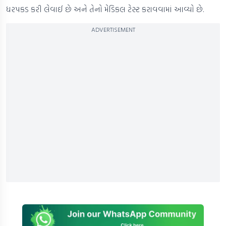
ધરપકડ કરી લેવાઈ છે અને તેનો મેડિકલ ટેસ્ટ કરાવવામાં આવ્યો છે.
ADVERTISEMENT