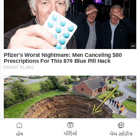
ADVERTISEMENT
વીડિયો
હોમ
વેબ સ્ટોરીઝ