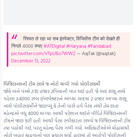
रिश्वत ले रहा था सब इंस्पेक्टर, विजिलेंस टीम को देखते ही
निगले 4000 रुपए
#ATDigital
#Haryana
#Faridabad
pic.twitter.com/VTpU8o7WWZ
— AajTak (@aajtak)
December 13, 2022
વિજિલન્સની ટીમ સામે જ નોટો ચાવી ગયો પોલીસકર્મી
જોકે બંને વચ્ચે રૂ.10 હજાર રૂપિયાની વાત થઈ હતી. જે બાદ શંભૂ નાથે
પહેલા રૂ.4000 સબ ઈન્સ્પેક્ટરને આપ્યા. બાદમાં 2 હજાર આપ્યા. શંભૂ
નાથે પોલીસકર્મીને જણાવ્યું કે તેની પાસે હવે પૈસા નથી તેમ છતાં
મહેન્દ્રએ વધુ 4000 માગ્યા. આથી પરેશાન થઈને પીડિતે વિજિલન્સની
ટીમને જાણ કરી હતી. આથી પૈસા સ્વીકારતા સમયે જ વિજિલન્સની ટીમ
ત્યાં પહોંચી ગઈ, પરંતુ મહેન્દ્ર પૈસા ગળી ગયો. અધિકારીઓએ મોઢામાંથી
નોટો બહાર કાઢવાનો પણ પ્રયાસ કર્યો. હાલમાં તો આરોપી પોલીસની