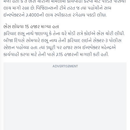
મળી હતી કે તે ભેંસ ચોરીના મામલામાં કાર્યવાહી કરવા માટે પીડિત પાસેથી
લાંચ માગી રહ્યા છે. વિજિલન્સની ટીમે તરત જ ત્યાં પહોંચીને સબ
ઈન્સ્પેક્ટરને રૂ.4000ની લાંચ સ્વીકારતા રંગેહાથ પકડી લીધા.
ભેંસ શોધવા 15 હજાર માગ્યા હતા
ફરિયાદ શંભૂ નાથે જણાવ્યું કે તેના ઘરે મોડી રાત્રે કોઈએ ભેંસ ચોરી લીધી.
બીજા દિવસે સોમવારે શંભૂ નાથ તેની ફરિયાદ લઈને સેક્ટર-3 પોલીસ
સ્ટેશન પહોંચ્યા હતા. ત્યાં ડ્યૂટી પર હાજર સબ ઈન્સ્પેક્ટર મહેન્દ્રએ
કાર્યવાહી કરવા માટે તેની પાસે રૂ.15 હજારની માગણી કરી હતી.
ADVERTISEMENT