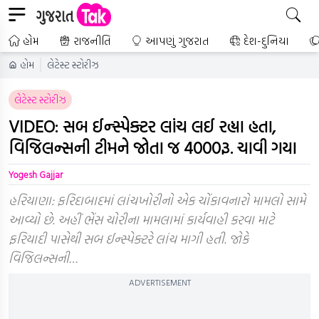
હોમ
રાજનીતિ
આપણું ગુજરાત
દેશ-દુનિયા
હોમ
લેટેસ્ટ સ્ટોરીઝ
લેટેસ્ટ સ્ટોરીઝ
VIDEO: સબ ઈન્સ્પેક્ટર લાંચ લઈ રહ્યા હતા,
વિજિલન્સની ટીમને જોતા જ 4000રૂ. ચાવી ગયા
Yogesh Gajjar
હરિયાણા: ફરિદાબાદમાં લાંચખોરીનો એક ચોંકાવનારો મામલો સામે
આવ્યો છે. અહીં ભેંસ ચોરીના મામલામાં કાર્યવાહી કરવા માટે
ફરિયાદી પાસેથી સબ ઈન્સ્પેક્ટરે લાંચ માગી હતી. જોકે
વિજિલન્સની…
ADVERTISEMENT