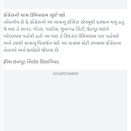
કોંગ્રેસની યાત્રા ઉમિયાધામ સુધી જશે
નોંધનીય છે કે, કોંગ્રેસની આ યાત્રાનું ઈન્દિરા સ્ટેચ્યુથી પ્રસ્થાન થયું હતું.
જે બાદ તે સાપર, ગોંડલ, ગાઠીલા, જુનાગઢ સિટી, જેતપુર થઈને
ખોડલધામ પહોંચી હતી. આ બાદ તે સિદસર ઉમિયાધામ પણ પહોંચશે
અને ત્યાંથી યાત્રાનું વિસર્જન થશે. આ યાત્રામાં મોટી સંખ્યામાં કોંગ્રેસના
નેતાઓ અને કાર્યકરો જોડાયા છે.
(વિથ ઈનપુટ: નિલેશ શિશાગિંયા)
ADVERTISEMENT