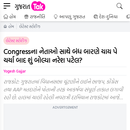
હોમ
રાજનીતિ
આપણું ગુજરાત
દેશ-દુનિયા
હોમ
લેટેસ્ટ સ્ટોરીઝ
લેટેસ્ટ સ્ટોરીઝ
Congressના નેતાઓ સાથે બંધ બારણે ચાય પે
ચર્ચા બાદ શું બોલ્યા નરેશ પટેલ?
Yogesh Gajjar
રાજકોટ: ગુજરાતમાં વિધાનસભા ચૂંટણીને લઈને ભાજપ, કોંગ્રેસ
તથા AAP મતદારોને પોતાની તરફ આકર્ષવા સંપૂર્ણ તાકાત લગાવી
રહી છે. હાલમાં ચાલી રહેલી નવરાત્રી દરમિયાન રાજકોટમાં આજે…
ADVERTISEMENT