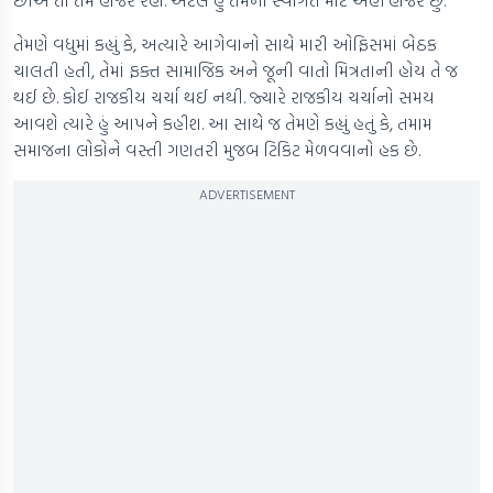
છીએ તો તમે હાજર રહો. એટલે હું તેમના સ્વાગત માટે અહીં હાજર છું.
તેમણે વધુમાં કહ્યું કે, અત્યારે આગેવાનો સાથે મારી ઓફિસમાં બેઠક
ચાલતી હતી, તેમાં ફક્ત સામાજિક અને જૂની વાતો મિત્રતાની હોય તે જ
થઈ છે. કોઈ રાજકીય ચર્ચા થઈ નથી. જ્યારે રાજકીય ચર્ચાનો સમય
આવશે ત્યારે હું આપને કહીશ. આ સાથે જ તેમણે કહ્યું હતું કે, તમામ
સમાજના લોકોને વસ્તી ગણતરી મુજબ ટિકિટ મેળવવાનો હક છે.
ADVERTISEMENT