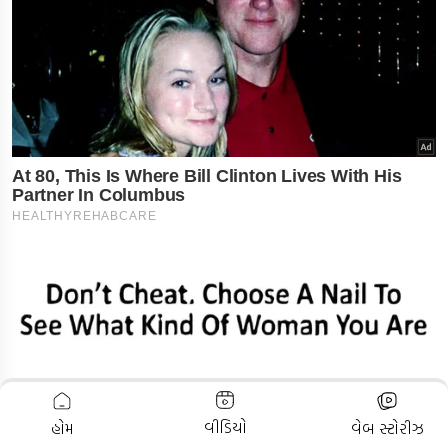
ADVERTISEMENT
વીડિયો
હોમ
વેબ સ્ટોરીઝ