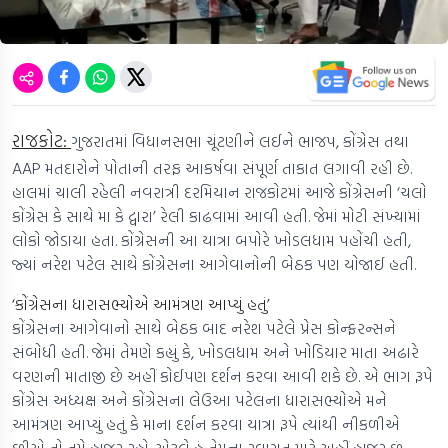
રાજકોટ:
ગુજરાતમાં વિધાનસભા ચૂંટણીને લઈને ભાજપ, કોંગ્રેસ તથા
AAP મતદારોને પોતાની તરફ આકર્ષવા સંપૂર્ણ તાકાત લગાવી રહી છે.
હાલમાં ચાલી રહેલી નવરાત્રી દરમિયાન રાજકોટમાં આજે કોંગ્રેસની ‘ચલો
કોંગ્રેસ કે સાથે મા કે દ્વારા’ રેલી કાઢવામાં આવી હતી. જેમાં મોટી સંખ્યામાં
લોકો જોડાયા હતા. કોંગ્રેસની આ યાત્રા બપોરે ખોડલધામ પહોંચી હતી,
જ્યાં નરેશ પટેલ સાથે કોંગ્રેસના આગેવાનોની બેઠક પણ યોજાઈ હતી.
‘કોંગ્રેસના ધારાસભ્યોએ આમંત્રણ આપ્યું હતું’
કોંગ્રેસના આગેવાનો સાથે બેઠક બાદ નરેશ પટેલે પ્રેસ કોન્ફરન્સને
સંબોધી હતી. જેમાં તેમણે કહ્યું કે, ખોડલધામ અને ખોડિયાર માતા અઢારે
વરણની માતાજી છે અહીં કોઈપણ દર્શન કરવા આવી શકે છે. એ ભાગ રૂપે
કોંગ્રેસ અધ્યક્ષ અને કોંગ્રેસના લેઉઆ પટેલના ધારાસભ્યોએ મને
આમંત્રણ આપ્યું હતું કે માના દર્શન કરવા યાત્રા રૂપે ત્યાંથી નીકળીએ