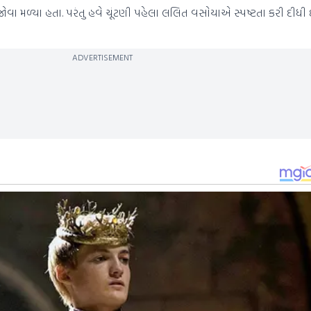
જોવા મળ્યા હતા. પરંતુ હવે ચૂંટણી પહેલા લલિત વસોયાએ સ્પષ્ટતા કરી દીધી 
ADVERTISEMENT