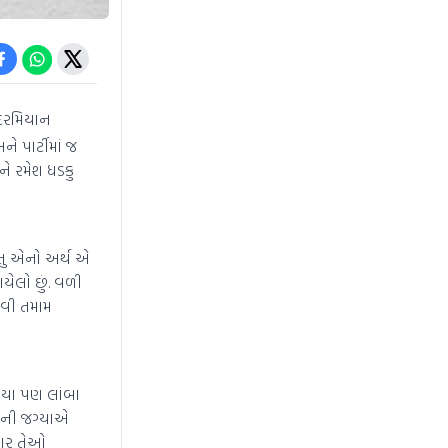
 દરમિયાન
ને પાર્ટીમાં જ
ને રમેશ ધડકુ
રંતુ એનો અર્થ એ
ાયેલો છું. વળી
 એવી તમામ
સોયા પણ લાંબા
ેસની જગ્યાએ
વાર તેઓ