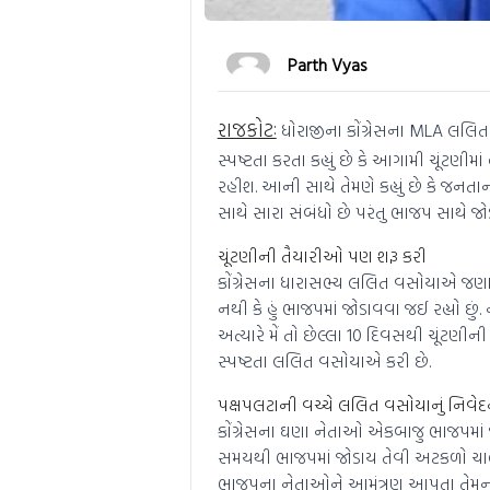
Parth Vyas
રાજકોટઃ
ધોરાજીના કોંગ્રેસના MLA લલિ
સ્પષ્ટતા કરતા કહ્યું છે કે આગામી ચૂંટણીમાં હ
રહીશ. આની સાથે તેમણે કહ્યું છે કે જનતાન
સાથે સારા સંબંધો છે પરંતુ ભાજપ સાથે જ
ચૂંટણીની તૈયારીઓ પણ શરૂ કરી
કોંગ્રેસના ધારાસભ્ય લલિત વસોયાએ જણાવ્યુ
નથી કે હું ભાજપમાં જોડાવવા જઈ રહ્યો છું.
અત્યારે મેં તો છેલ્લા 10 દિવસથી ચૂંટણીન
સ્પષ્ટતા લલિત વસોયાએ કરી છે.
પક્ષપલટાની વચ્ચે લલિત વસોયાનું નિવે
કોંગ્રેસના ઘણા નેતાઓ એકબાજુ ભાજપમાં જ
સમયથી ભાજપમાં જોડાય તેવી અટકળો ચાલી 
ભાજપના નેતાઓને આમંત્રણ આપતા તેમન