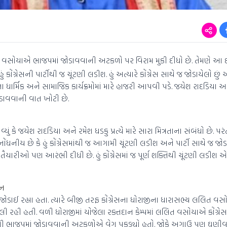
ત વસોયાએ ભાજપમાં જોડાવવાની અટકળો પર વિરામ મુકી દીધો છે. તેમણે આ
ું કોંગ્રેસની પાર્ટીથી જ ચૂંટણી લડીશ. હું અત્યારે કોંગ્રેસ સાથે જ જોડાયેલો છું અ
ા ધાર્મિક અને સામાજિક કાર્યક્રમોમાં મારે હાજરી આપવી પડે. જયેશ રાદડિયા અ
ોડાવવાની વાત ખોટી છે.
ં કે જયેશ રાદડિયા અને રમેશ ધડકુ પ્રત્યે મારે સારા મિત્રતાના સંબંધો છે. પ
 નોંધનીય છે કે હું કોંગ્રેસમાંથી જ આગામી ચૂંટણી લડીશ અને પાર્ટી સાથે જ જોડ
ી તૈયારીઓ પણ આરંભી દીધી છે. હું કોંગ્રેસમાં જ પૂર્ણ શક્તિથી ચૂંટણી લડીશ
દન
ોડાઈ રહ્યા હતા. ત્યારે બીજી તરફ કોંગ્રેસના ધોરાજીના ધારાસભ્ય લલિત વ
રહી હતી. વળી ધોરાજીમાં યોજેલા રક્તદાન કેમ્પમાં લલિત વસોયાએ કોંગ્ર
ી ભાજપમાં જોડાવવાની અટકળોએ વેગ પકડ્યો હતો. જોકે અગાઉ પણ ઘણી