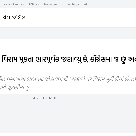
RajasthanTak
MPTak
NewsTak
ChhattisgarhTak
વેબ સ્ટોરીઝ
ૂકતા ભારપૂર્વક જણાવ્યું કે, કોંગ્રેસમાં જ છું અને ક
લલિત વસોયાએ ભાજપમાં જોડાવવાની અટકળો પર વિરામ મુકી દીધો છે. ત
મી ચૂંટણીમાં હું…
ADVERTISEMENT