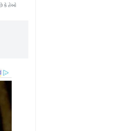
છે કે તેઓ