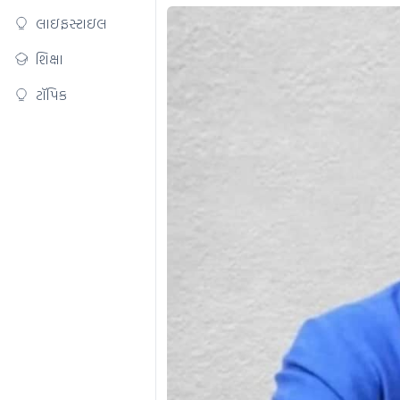
લાઇફસ્ટાઇલ
શિક્ષા
ટૉપિક