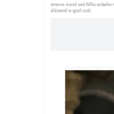
ભાજપના નેતાઓ સાથે વિવિધ કાર્યક્રમોમાં 
કોંગ્રેસમાંથી જ ચૂંટણી લડશે.