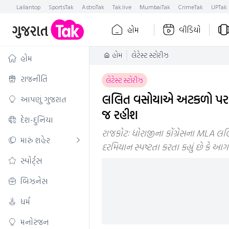
Lallantop
SportsTak
AstroTak
Tak.live
MumbaiTak
CrimeTak
UPTak
હોમ
વીડિયો
હોમ
લેટેસ્ટ સ્ટોરીઝ
હોમ
રાજનીતિ
લેટેસ્ટ સ્ટોરીઝ
લલિત વસોયાએ અટકળો પર વિરામ મ
આપણું ગુજરાત
જ રહીશ
દેશ-દુનિયા
રાજકોટઃ ધોરાજીના કોંગ્રેસના MLA 
મારું શહેર
દરમિયાન સ્પષ્ટતા કરતા કહ્યું છે કે આગા
સ્પોર્ટ્સ
બિઝનેસ
ધર્મ
મનોરંજન