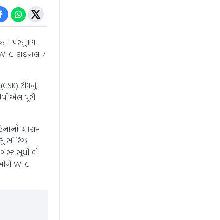
. પરંતુ IPL
. WTC ફાઇનલ 7
CSK) ટીમનું
 આઈપીએલ પૂરી
હિનાનો આરામ
ું સીરિઝ
ઓગસ્ટ સુધી બે
ડીઓને WTC