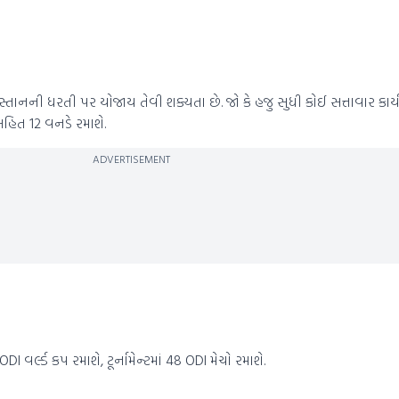
્તાનની ધરતી પર યોજાય તેવી શક્યતા છે. જો કે હજુ સુધી કોઈ સત્તાવાર કાર્ય
સહિત 12 વનડે રમાશે.
ADVERTISEMENT
વર્લ્ડ કપ રમાશે, ટૂર્નામેન્ટમાં 48 ODI મેચો રમાશે.