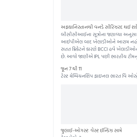
અફઘાનિસ્તાનથી વનડે સીરિઝરદ થઈ શક
બીસીસીઆઈના સૂત્રોના જણાવ્યા અનુસાર ભ
આઈપીએલ બાદ ખેલાડીઓને આરામ નહીં મળ
સતત ક્રિકેટને કારણે BCCI હવે ખેલાડીઓ
છે. આવો જાણીએ IPL પછી ભારતીય ટીમનું
જૂન 7 થી 11
ટેસ્ટ ચેમ્પિયનશિપ ફાઇનલ ભારત વિ ઓસ્ટ
જુલાઈ-ઓગસ્ટઃ વેસ્ટ ઈન્ડિઝ સામે