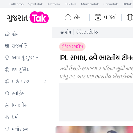
Lallantop
SportsTak
AstroTak
Tak.live
MumbaiTak
CrimeTak
UPTak
હોમ
વીડિયો
હોમ
લેટેસ્ટ સ્ટોરીઝ
હોમ
રાજનીતિ
લેટેસ્ટ સ્ટોરીઝ
IPL સમાપ્ત, હવે ભારતીય ટીમન
આપણું ગુજરાત
નવી દિલ્હી: લગભગ 2 મહિના સુધી ચા
દેશ-દુનિયા
પરંતુ IPL બાદ પણ ભારતીય ખેલાડીઓ
મારું શહેર
સ્પોર્ટ્સ
બિઝનેસ
ધર્મ
મનોરંજન