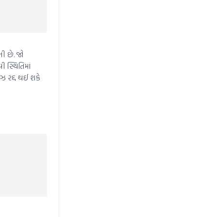
ી છે. જો
સ્થિતિમાં
 રદ્દ થઈ શકે