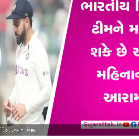
 સીરિઝ રદ્દ થવાના એંધાણ