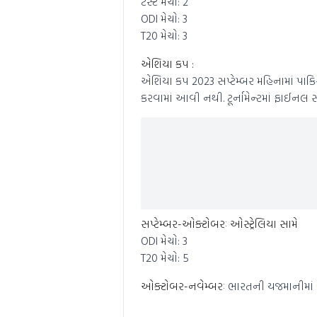
ટેસ્ટ મેચો: 2
ODI મેચો: 3
T20 મેચો: 3
એશિયા કપ :
એશિયા કપ 2023 સપ્ટેમ્બર મહિનામાં પાકિસ
કરવામાં આવી નથી. ટૂર્નામેન્ટમાં ફાઈનલ 
સપ્ટેમ્બર-ઓક્ટોબરઃ ઓસ્ટ્રેલિયા સામે
ODI મેચો: 3
T20 મેચો: 5
ઓક્ટોબર-નવેમ્બરઃ
ભારતની યજમાનીમાં ODI 