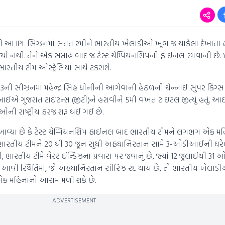
આ IPL સિઝનમાં સતત રમીને ભારતીય ખેલાડીઓ ખૂબ જ થાકેલા દેખાતા હતા
 નથી. તેને એક સપ્તાહ બાદ જ ટેસ્ટ ચેમ્પિયનશિપની ફાઈનલ રમવાની છે
 ભારતીય ટીમ ઓસ્ટ્રેલિયા સાથે ટકરાશે.
 સીઝનમાં મહેન્દ્ર સિંહ ધોનીની આગેવાની હેઠળની ચેન્નાઈ સુપર કિંગ્સ (
ં ચેન્નાઈએ ગુજરાત ટાઇટન્સ (જીટી)ને હરાવીને 5મી વખત ટાઇટલ જીત્યું હતું.
ઓની રાષ્ટ્રીય ફરજ શરૂ થઈ ગઈ છે.
્યા છે કે ટેસ્ટ ચેમ્પિયનશિપ ફાઈનલ બાદ ભારતીય ટીમને લગભગ એક મ
 ભારતીય ટીમને 20 થી 30 જૂન સુધી અફઘાનિસ્તાન સામે 3-ઓડીઆઈની ઘરેલ
 ભારતીય ટીમે વેસ્ટ ઈન્ડિઝના પ્રવાસ પર જવાનું છે, જ્યાં 12 જુલાઈથી 31 
છે. આવી સ્થિતિમાં, જો અફઘાનિસ્તાન સીરિઝ રદ થાય છે, તો ભારતીય ખેલા
એક મહિનાનો આરામ મળી શકે છે.
ADVERTISEMENT