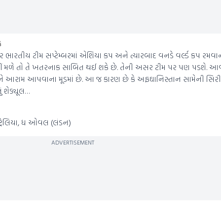
ે
ારતીય ટીમ સપ્ટેમ્બરમાં એશિયા કપ અને ત્યારબાદ વનડે વર્લ્ડ કપ રમવાન
ે તો તે ખતરનાક સાબિત થઈ શકે છે. તેની અસર ટીમ પર પણ પડશે. આવી 
ને આરામ આપવાના મૂડમાં છે. આ જ કારણ છે કે અફઘાનિસ્તાન સામેની સિરીઝ
 શેડ્યૂલ…
્રેલિયા, ધ ઓવલ (લંડન)
ADVERTISEMENT