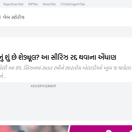
RajasthanTak
MPTak
NewsTak
ChhattisgarhTak
વેબ સ્ટોરીઝ
ું શું છે શેડ્યૂલ? આ સીરિઝ રદ્દ થવાના એંધાણ
લેલી આ IPL સિઝનમાં સતત રમીને ભારતીય ખેલાડીઓ ખૂબ જ થાકેલા 
ને…
ADVERTISEMENT