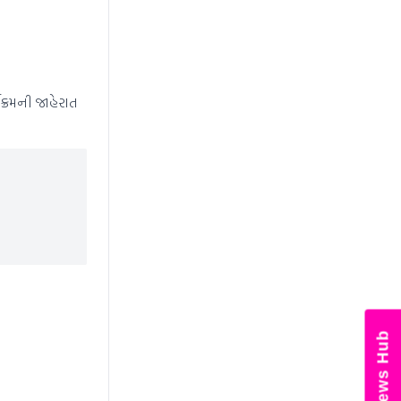
ક્રમની જાહેરાત
News Hub