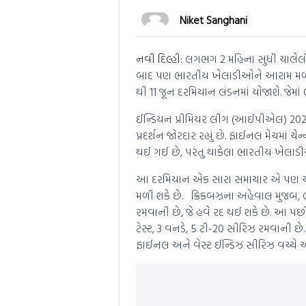
Niket Sanghani
નવી દિલ્હી:
લગભગ 2 મહિના સુધી ચાલેલી 
બાદ પણ ભારતીય ખેલાડીઓને આરામ મળ્યો
થી 11 જૂન દરમિયાન લંડનમાં યોજાશે. જેમાં
ઈન્ડિયન પ્રીમિયર લીગ (આઈપીએલ) 2023ની
પ્રદર્શન જોરદાર રહ્યું છે. ફાઈનલ મેચમા
થઈ ગઈ છે, પરંતુ થાકેલા ભારતીય ખેલાડી
આ દરમિયાન એક સારા સમાચાર એ પણ આવ
મળી શકે છે. ક્રિકબઝના અહેવાલ મુજબ,
રમવાની છે, જે હવે રદ થઈ શકે છે. આ પછી,
ટેસ્ટ, 3 વનડે, 5 ટી-20 સીરિઝ રમવાની 
ફાઈનલ અને વેસ્ટ ઈન્ડિઝ સીરિઝ વચ્ચે 