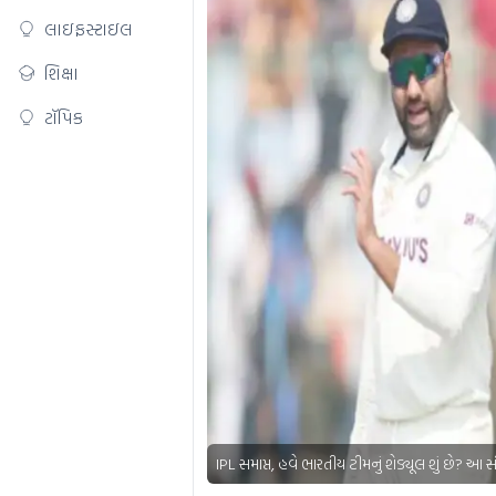
લાઇફસ્ટાઇલ
શિક્ષા
ટૉપિક
IPL સમાપ્ત, હવે ભારતીય ટીમનું શેડ્યૂલ શું છે? આ