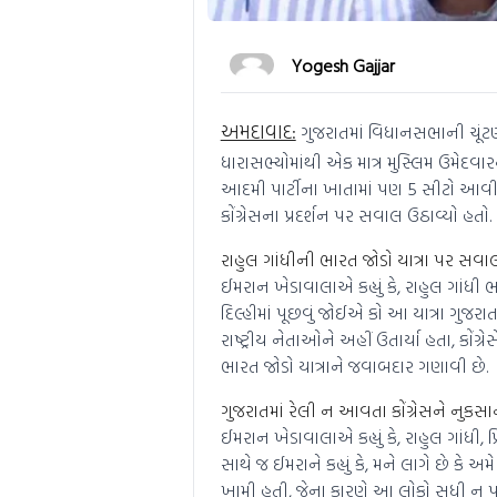
Yogesh Gajjar
અમદાવાદ:
ગુજરાતમાં વિધાનસભાની ચૂંટણીમા
ધારાસભ્યોમાંથી એક માત્ર મુસ્લિમ ઉમેદવ
આદમી પાર્ટીના ખાતામાં પણ 5 સીટો આવી 
કોંગ્રેસના પ્રદર્શન પર સવાલ ઉઠાવ્યો હતો.
રાહુલ ગાંધીની ભારત જોડો યાત્રા પર સવા
ઈમરાન ખેડાવાલાએ કહ્યું કે, રાહુલ ગાંધી
દિલ્હીમાં પૂછવું જોઈએ કો આ યાત્રા ગુજરા
રાષ્ટ્રીય નેતાઓને અહીં ઉતાર્યા હતા, કોંગ્
ભારત જોડો યાત્રાને જવાબદાર ગણાવી છે.
ગુજરાતમાં રેલી ન આવતા કોંગ્રેસને નુકસ
ઈમરાન ખેડાવાલાએ કહ્યું કે, રાહુલ ગાંધી
સાથે જ ઈમરાને કહ્યું કે, મને લાગે છે કે અ
ખામી હતી, જેના કારણે આ લોકો સુધી ન પહ