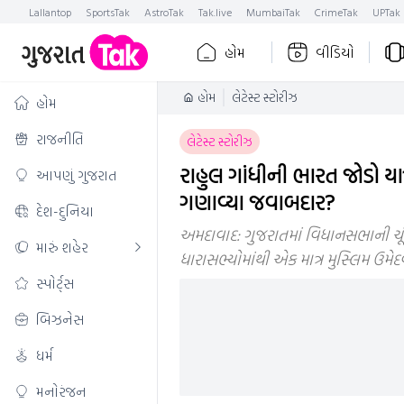
Lallantop
SportsTak
AstroTak
Tak.live
MumbaiTak
CrimeTak
UPTak
હોમ
વીડિયો
હોમ
લેટેસ્ટ સ્ટોરીઝ
હોમ
રાજનીતિ
લેટેસ્ટ સ્ટોરીઝ
રાહુલ ગાંધીની ભારત જોડો યા
આપણું ગુજરાત
ગણાવ્યા જવાબદાર?
દેશ-દુનિયા
અમદાવાદ: ગુજરાતમાં વિધાનસભાની ચૂંટણીમ
મારું શહેર
ધારાસભ્યોમાંથી એક માત્ર મુસ્લિમ ઉમે
સ્પોર્ટ્સ
બિઝનેસ
ધર્મ
મનોરંજન