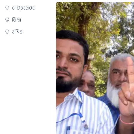
લાઇફસ્ટાઇલ
શિક્ષા
ટૉપિક