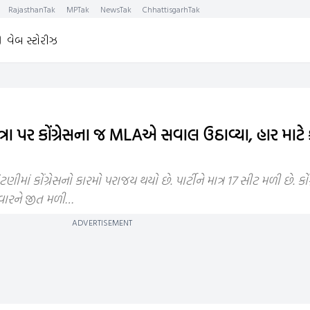
RajasthanTak
MPTak
NewsTak
ChhattisgarhTak
વેબ સ્ટોરીઝ
ત્રા પર કોંગ્રેસના જ MLAએ સવાલ ઉઠાવ્યા, હાર માટે 
ાં કોંગ્રેસનો કારમો પરાજય થયો છે. પાર્ટીને માત્ર 17 સીટ મળી છે. કો
દવારને જીત મળી…
ADVERTISEMENT