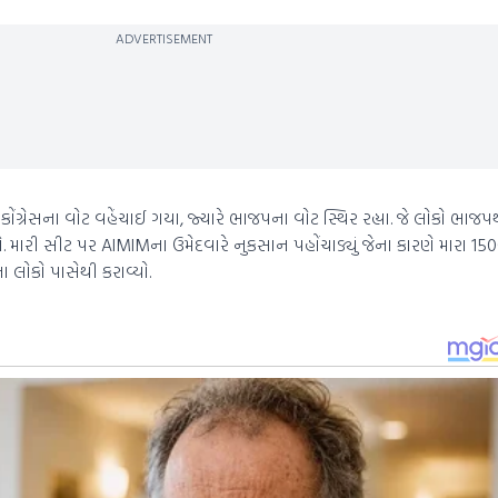
ADVERTISEMENT
ોંગ્રેસના વોટ વહેંચાઈ ગયા, જ્યારે ભાજપના વોટ સ્થિર રહ્યા. જે લોકો ભાજપ
. મારી સીટ પર AIMIMના ઉમેદવારે નુકસાન પહોંચાડ્યું જેના કારણે મારા 
 લોકો પાસેથી કરાવ્યો.