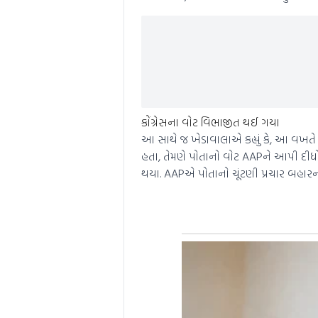
કોંગ્રેસના વોટ વિભાજીત થઈ ગયા
આ સાથે જ ખેડાવાલાએ કહ્યું કે, આ વખતે ક
હતા, તેમણે પોતાનો વોટ AAPને આપી દીધો
થયા. AAPએ પોતાનો ચૂંટણી પ્રચાર બહારના