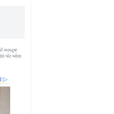
થી અસંતુષ્ટ
15000 વોટ ઓછા