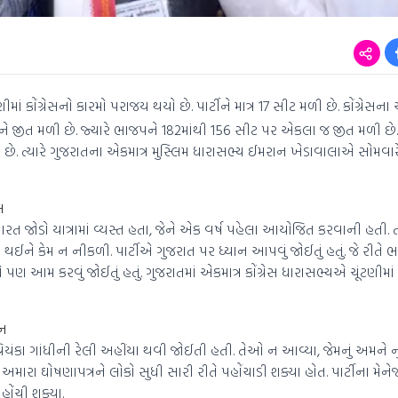
ં કોંગ્રેસનો કારમો પરાજય થયો છે. પાર્ટીને માત્ર 17 સીટ મળી છે. કોંગ્રેસના
ારને જીત મળી છે. જ્યારે ભાજપને 182માંથી 156 સીટ પર એકલા જ જીત મળી છે
છે. ત્યારે ગુજરાતના એકમાત્ર મુસ્લિમ ધારાસભ્ય ઈમરાન ખેડાવાલાએ સોમવાર
લ
 ભારત જોડો યાત્રામાં વ્યસ્ત હતા, જેને એક વર્ષ પહેલા આયોજિત કરવાની હતી.
ત થઈને કેમ ન નીકળી. પાર્ટીએ ગુજરાત પર ધ્યાન આપવું જોઈતું હતું. જે રીતે 
રેસે પણ આમ કરવું જોઈતું હતું. ગુજરાતમાં એકમાત્ર કોંગ્રેસ ધારાસભ્યએ ચૂંટણીમ
ાન
, પ્રિયંકા ગાંધીની રેલી અહીંયા થવી જોઈતી હતી. તેઓ ન આવ્યા, જેમનું અમને
મે અમારા ઘોષણાપત્રને લોકો સુધી સારી રીતે પહોંચાડી શક્યા હોત. પાર્ટીના મેનેજ
ોંચી શક્યા.