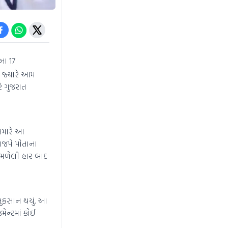
 આ 17
. જ્યારે આમ
ે ગુજરાત
 તમારે આ
ભાજપે પોતાના
ાં મળેલી હાર બાદ
 નુકસાન થયું. આ
મેન્ટમાં કોઈ