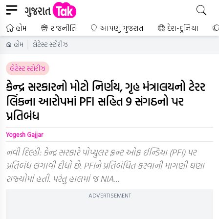
હોમ
રાજનીતિ
આપણું ગુજરાત
દેશ-દુનિયા
હોમ
લેટેસ્ટ સ્ટોરીઝ
લેટેસ્ટ સ્ટોરીઝ
કેન્દ્ર સરકારનો મોટો નિર્ણય, ગૃહ મંત્રાલયનો ટેરર
લિંકના આરોપમાં PFI સહિત 9 સંગઠનો પર
પ્રતિબંધ
Yogesh Gajjar
નવી દિલ્હી: કેન્દ્ર સરકારે પોપ્યુલર ફ્રન્ટ ઓફ ઈન્ડિયા (PFI) પર
પ્રતિબંધ લગાવી દીધો છે. PFIને પ્રતિબંધિત કરવાની માગણી ઘણા
રાજ્યોમાં હતી. પરંતુ હાલમાં જ NIA…
ADVERTISEMENT