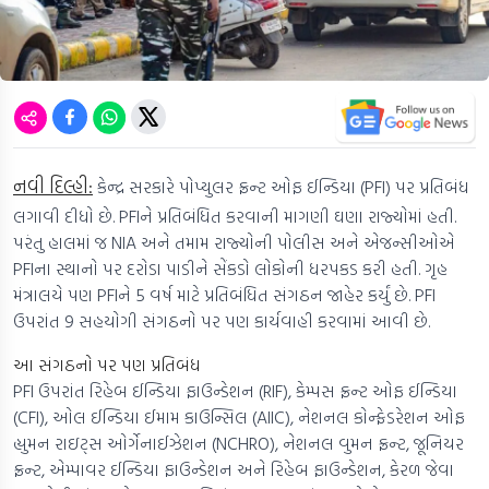
નવી દિલ્હી:
કેન્દ્ર સરકારે પોપ્યુલર ફ્રન્ટ ઓફ ઈન્ડિયા (PFI) પર પ્રતિબંધ
લગાવી દીધો છે. PFIને પ્રતિબંધિત કરવાની માગણી ઘણા રાજ્યોમાં હતી.
પરંતુ હાલમાં જ NIA અને તમામ રાજ્યોની પોલીસ અને એજન્સીઓએ
PFIના સ્થાનો પર દરોડા પાડીને સેંકડો લોકોની ધરપકડ કરી હતી. ગૃહ
મંત્રાલયે પણ PFIને 5 વર્ષ માટે પ્રતિબંધિત સંગઠન જાહેર કર્યું છે. PFI
ઉપરાંત 9 સહયોગી સંગઠનો પર પણ કાર્યવાહી કરવામાં આવી છે.
આ સંગઠનો પર પણ પ્રતિબંધ
PFI ઉપરાંત રિહેબ ઈન્ડિયા ફાઉન્ડેશન (RIF), કેમ્પસ ફ્રન્ટ ઓફ ઈન્ડિયા
(CFI), ઓલ ઈન્ડિયા ઈમામ કાઉન્સિલ (AIIC), નેશનલ કોન્ફેડરેશન ઓફ
હ્યુમન રાઇટ્સ ઓર્ગેનાઈઝેશન (NCHRO), નેશનલ વુમન ફ્રન્ટ, જૂનિયર
ફ્રન્ટ, એમ્પાવર ઈન્ડિયા ફાઉન્ડેશન અને રિહેબ ફાઉન્ડેશન, કેરળ જેવા