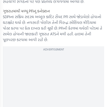
સહયોગી સંગઠનો પર પણ પ્રતિબંધ લગાવવામાં આવ્યો છે.
ગુજરાતમાંથી મળ્યું PFIનું કનેક્શન
SDPIના સક્રિય સદસ્ય અબ્દુલ કાદિર સૈયદ PFI સાથે જોડાયેલો હોવાનો
ઘટસ્ફોટ થયો છે. નવસારી પોલીસ તેની વિરુદ્ધ સોશિયલ મીડિયામાં
પોસ્ટ કરવા પર કેસ દાખલ કરી ચૂકી છે. PFIની કેરળમાં થયેલી પરેડમાં તે
સામેલ હોવાની જાણકારી ગુજરાત ATSને મળી હતી. હાલમાં તેની
પૂછપરછ કરવામાં આવી રહી છે.
ADVERTISEMENT