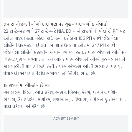
તપાસ એજન્સીઓની ભલામણ પર ગૃહ મંત્રાલયની કાર્યવાહી
22 સપ્ટેમ્બર અને 27 સપ્ટેમ્બરે NIA, ED અને રાજ્યોની પોલીસે PFI પર
દરોડા પાડ્યા હતા. પહેલા રાઉન્ડના દરોડામાં 106 PFI સાથે જોડાયેલા
લોકોની ધરપકડ થઈ હતી. બીજા રાઉન્ડના દરોડામાં 247 PFI સાથે
જોડાયેલા લોકોને કસ્ટડીમાં લેવામાં આવ્યા હતા. તપાસ એજન્સીઓને PFI
વિરુદ્ધ પૂરાવા મળ્યા હતા. આ બાદ તપાસ એજન્સીઓએ ગૃહ મંત્રાલયને
કાર્યવાહીની માગણી કરી હતી. તપાસ એજન્સીઓની ભલામણ પર ગૃહ
મંત્રાલયે PFI પર પ્રતિબંધ લગાવવાનો નિર્ણય લીધો છે.
15 રાજ્યોમાં એક્ટિવ છે PFI
PFI હાલમાં દિલ્હી, આંઘ્ર પ્રદેશ, અસમ, બિહાર, કેરળ, ઝારખંડ, પશ્ચિમ
બંગાળ, ઉત્તર પ્રદેશ, કર્ણાટક, રાજસ્થાન, હરિયાણા, તમિલનાડુ, તેલંગાણા,
મધ્ય પ્રદેશમાં એક્ટિવ છે.
ADVERTISEMENT