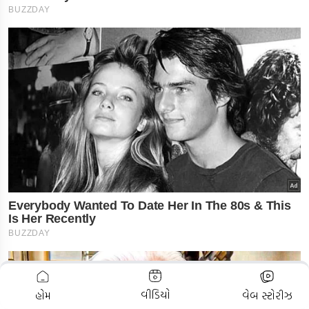
ADVERTISEMENT
વીડિયો
હોમ
વેબ સ્ટોરીઝ