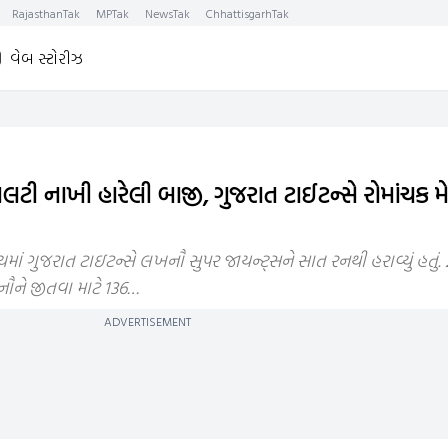
RajasthanTak
MPTak
NewsTak
ChhattisgarhTak
વેબ સ્ટોરીઝ
ટી નાખી હારેલી બાજી, ગુજરાત ટાઈટન્સે રોમાંચક મે
ાં ગુજરાત ટાઇટન્સે લખનૌ સુપર જાયન્ટ્સને સાત રનથી હરાવ્યું હતું. 2
નૌને જીતવા માટે 136…
ADVERTISEMENT