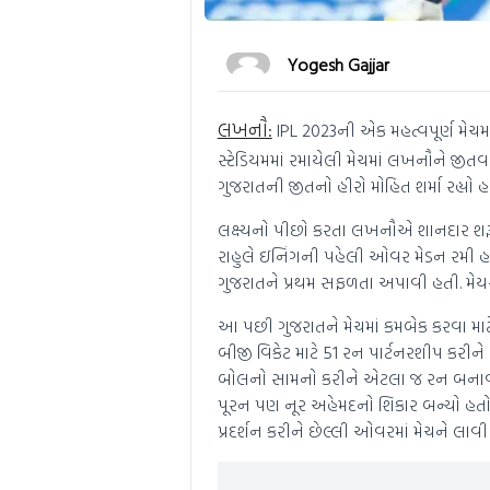
Yogesh Gajjar
લખનૌ:
IPL 2023ની એક મહત્વપૂર્ણ મેચમા
સ્ટેડિયમમાં રમાયેલી મેચમાં લખનૌને જીતવા
ગુજરાતની જીતનો હીરો મોહિત શર્મા રહ્યો
લક્ષ્યનો પીછો કરતા લખનૌએ શાનદાર શરૂઆ
રાહુલે ઇનિંગની પહેલી ઓવર મેડન રમી હતી,
ગુજરાતને પ્રથમ સફળતા અપાવી હતી. મેયર્
આ પછી ગુજરાતને મેચમાં કમબેક કરવા માટે 
બીજી વિકેટ માટે 51 રન પાર્ટનરશીપ કરીન
બોલનો સામનો કરીને એટલા જ રન બનાવ્ય
પૂરન પણ નૂર અહેમદનો શિકાર બન્યો હતો.
પ્રદર્શન કરીને છેલ્લી ઓવરમાં મેચને લાવી