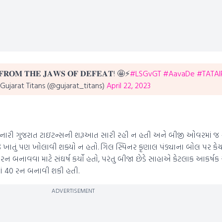
 𝐅𝐑𝐎𝐌 𝐓𝐇𝐄 𝐉𝐀𝐖𝐒 𝐎𝐅 𝐃𝐄𝐅𝐄𝐀𝐓! 🤩⚡
#LSGvGT
#AavaDe
#TATAI
Gujarat Titans (@gujarat_titans)
April 22, 2023
 કરનારી ગુજરાત ટાઇટન્સની શરૂઆત સારી રહી ન હતી અને બીજી ઓવરમાં જ ફોર
ે ખાતું પણ ખોલાવી શક્યો ન હતો. ગિલ સ્પિનર ​​કૃણાલ પંડ્યાના બોલ પર 
રન બનાવવા માટે સંઘર્ષ કર્યો હતો, પરંતુ બીજા છેડે સાહાએ કેટલાક આકર્ષક ચ
માં 40 રન બનાવી શકી હતી.
ADVERTISEMENT