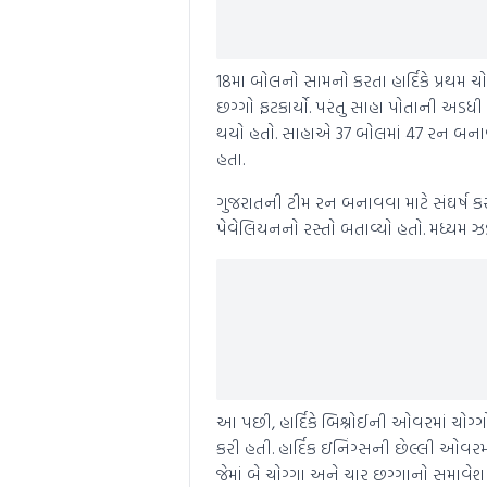
18મા બોલનો સામનો કરતા હાર્દિકે પ્રથમ 
છગ્ગો ફટકાર્યો. પરંતુ સાહા પોતાની અડધ
થયો હતો. સાહાએ 37 બોલમાં 47 રન બનાવ્યા
હતા.
ગુજરાતની ટીમ રન બનાવવા માટે સંઘર્ષ ક
પેવેલિયનનો રસ્તો બતાવ્યો હતો. મધ્યમ ઝ
આ પછી, હાર્દિકે બિશ્નોઈની ઓવરમાં ચોગ્
કરી હતી. હાર્દિક ઇનિંગ્સની છેલ્લી ઓવર
જેમાં બે ચોગ્ગા અને ચાર છગ્ગાનો સમાવે