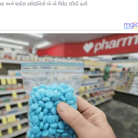
 અને માર્કસ સ્ટોઇનિસે બે-બે વિકેટ લીધી હતી.