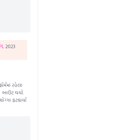
PL
2023
્મમાં રહેલા
કેચ આઉટ થયો.
ોગ્ગા ફટકાર્યા