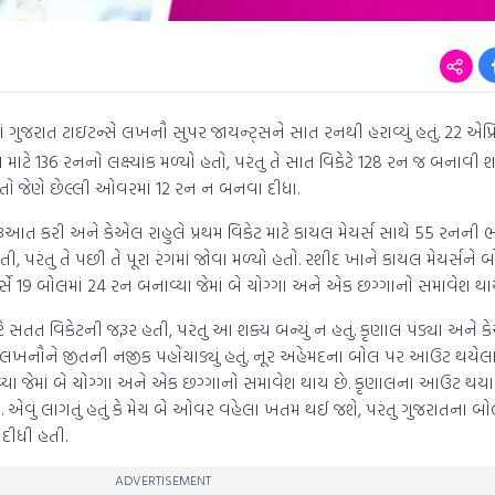
ં ગુજરાત ટાઇટન્સે લખનૌ સુપર જાયન્ટ્સને સાત રનથી હરાવ્યું હતું. 22 એપ્ર
 માટે 136 રનનો લક્ષ્યાંક મળ્યો હતો, પરંતુ તે સાત વિકેટે 128 રન જ બનાવી 
 હતો જેણે છેલ્લી ઓવરમાં 12 રન ન બનવા દીધા.
ત કરી અને કેએલ રાહુલે પ્રથમ વિકેટ માટે કાયલ મેયર્સ સાથે 55 રનની ભ
 પરંતુ તે પછી તે પૂરા રંગમાં જોવા મળ્યો હતો. રશીદ ખાને કાયલ મેયર્સને બ
સે 19 બોલમાં 24 રન બનાવ્યા જેમાં બે ચોગ્ગા અને એક છગ્ગાનો સમાવેશ થા
સતત વિકેટની જરૂર હતી, પરંતુ આ શક્ય બન્યું ન હતું. કૃણાલ પંડ્યા અને ક
ે લખનૌને જીતની નજીક પહોંચાડ્યું હતું. નૂર અહેમદના બોલ પર આઉટ થયેલા
ા જેમાં બે ચોગ્ગા અને એક છગ્ગાનો સમાવેશ થાય છે. કૃણાલના આઉટ થય
 એવું લાગતું હતું કે મેચ બે ઓવર વહેલા ખતમ થઈ જશે, પરંતુ ગુજરાતના 
 દીધી હતી.
ADVERTISEMENT