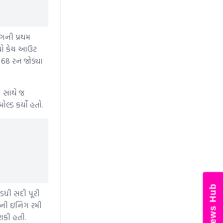
ંગની પ્રથમ
ીધો કેચ આઉટ
ં 68 રન જોડ્યા
ી સાથે જ
્ડ કર્યો હતો.
News Hub
અડધી સદી પૂરી
નની ઇનિંગ રમી
શકી હતી.