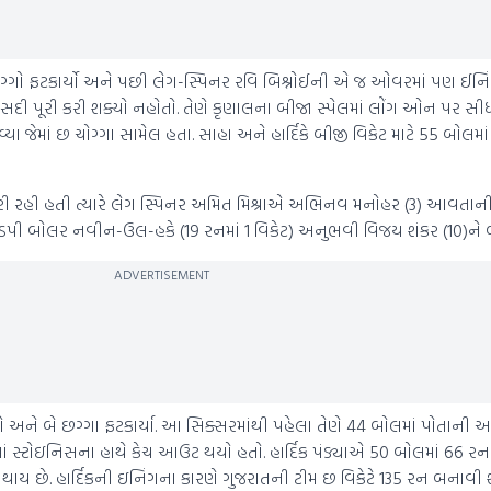
ચોગ્ગો ફટકાર્યો અને પછી લેગ-સ્પિનર ​​રવિ બિશ્નોઈની એ જ ઓવરમાં પણ ઈનિ
ી સદી પૂરી કરી શક્યો નહોતો. તેણે કૃણાલના બીજા સ્પેલમાં લોંગ ઓન પર સ
 જેમાં છ ચોગ્ગા સામેલ હતા. સાહા અને હાર્દિકે બીજી વિકેટ માટે 55 બોલમા
રી રહી હતી ત્યારે લેગ સ્પિનર ​​અમિત મિશ્રાએ અભિનવ મનોહર (3) આવતાન
ડપી બોલર નવીન-ઉલ-હકે (19 રનમાં 1 વિકેટ) અનુભવી વિજય શંકર (10)ને બોલ
ADVERTISEMENT
ગો અને બે છગ્ગા ફટકાર્યા. આ સિક્સરમાંથી પહેલા તેણે 44 બોલમાં પોતાની 
માં સ્ટોઇનિસના હાથે કેચ આઉટ થયો હતો. હાર્દિક પંડ્યાએ 50 બોલમાં 66 ર
શ થાય છે. હાર્દિકની ઇનિંગના કારણે ગુજરાતની ટીમ છ વિકેટે 135 રન બનાવી 