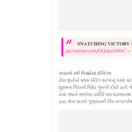
𝐒𝐍𝐀𝐓𝐂𝐇𝐈𝐍𝐆 𝐕𝐈𝐂𝐓𝐎𝐑𝐘
pic.twitter.com/FX3UpzGWnC
— 
સાહાએ રમી વિસ્ફોટક ઈનિંગ્સ
ટોસ જીતીને પ્રથમ બેટિંગ કરવાનું પસંદ
શુભમન ગિલની વિકેટ ગુમાવી દીધી હતી, જ
તેના સ્થાને આવેલા હાર્દિકે પણ શરૂઆતમાં 
હતા, જેના કારણે ગુજરાતની ટીમ પાવરપ્લે