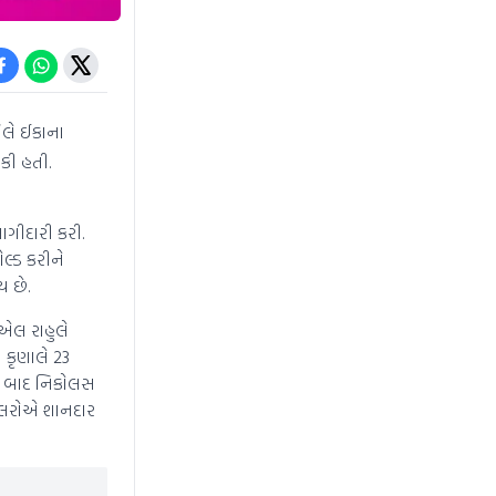
િલે ઈકાના
શકી હતી.
ાગીદારી કરી.
ોલ્ડ કરીને
ય છે.
ેએલ રાહુલે
 કૃણાલે 23
ા બાદ નિકોલસ
બોલરોએ શાનદાર