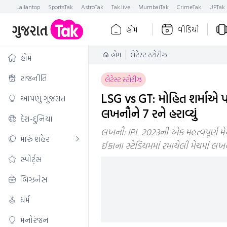
Lallantop
SportsTak
AstroTak
Tak.live
MumbaiTak
CrimeTak
UPTak
હોમ
વીડિયો
હોમ
લેટેસ્ટ સ્ટોરીઝ
હોમ
રાજનીતિ
લેટેસ્ટ સ્ટોરીઝ
LSG vs GT: મોહિત શર્માએ પલ
આપણું ગુજરાત
લખનૌને 7 રને હરાવ્યું
દેશ-દુનિયા
લખનૌ: IPL 2023ની એક મહત્વપૂર્ણ મેચમ
મારું શહેર
ઈકાના સ્ટેડિયમમાં રમાયેલી મેચમાં લખ
સ્પોર્ટ્સ
બિઝનેસ
ધર્મ
મનોરંજન