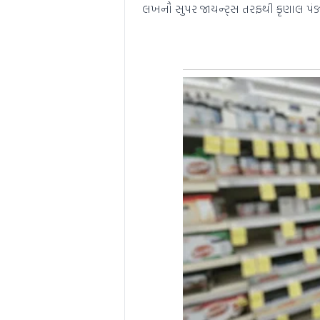
લખનૌ સુપર જાયન્ટ્સ તરફથી કૃણાલ પંડ્યા