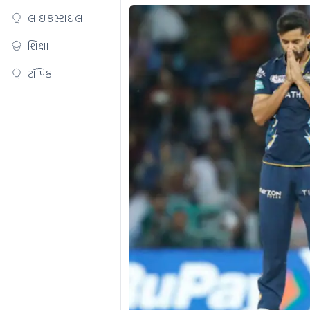
લાઇફસ્ટાઇલ
શિક્ષા
ટૉપિક