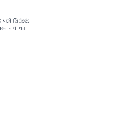
 પછી સિલેક્ટેડ
' સહન નથી થતાં'