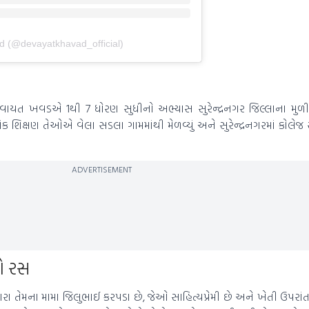
d (@devayatkhavad_official)
દેવાયત ખવડએ 1થી 7 ધોરણ સુધીનો અભ્યાસ સુરેન્દ્રનગર જિલ્લાના મુળી
મિક શિક્ષણ તેઓએ વેલા સડલા ગામમાંથી મેળવ્યું અને સુરેન્દ્રનગરમાં કોલે
ADVERTISEMENT
યો રસ
ા તેમના મામા જિલુભાઈ કરપડા છે, જેઓ સાહિત્યપ્રેમી છે અને ખેતી ઉપરાં