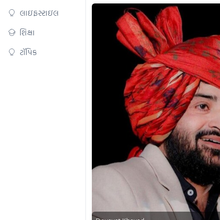
લાઇફસ્ટાઇલ
શિક્ષા
ટૉપિક