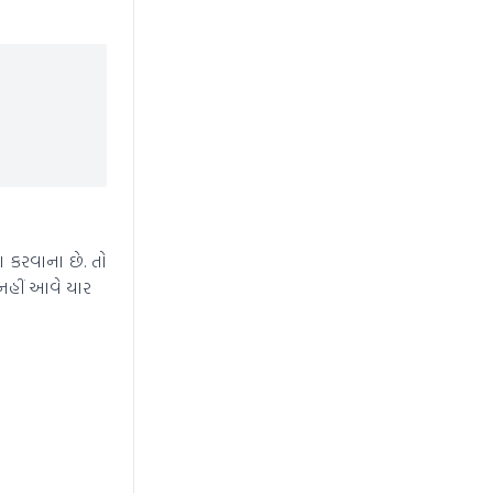
ા કરવાના છે. તો
ા નહીં આવે યાર