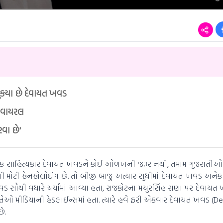
ક્યા છે દેવાયત ખવડ
 વાયરલ
વા છે'
ોક સાહિત્યકાર દેવાયત ખવડને કોઈ ઓળખની જરૂર નથી, તમામ ગુજરાતીઓ
 મોટી ફેનફોલોઈંગ છે. તો બીજી બાજુ અત્યાર સુધીમાં દેવાયત ખવડ અનેક
ખવડ સૌથી વધારે ચર્ચામાં આવ્યા હતા, રાજકોટના મયુરસિંહ રાણા પર દેવાય
 તેઓ મીડિયાની હેડલાઈન્સમાં હતા. ત્યારે હવે ફરી એકવાર દેવાયત ખવડ (
ે.