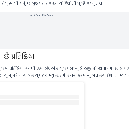
ેવું લાગી રહ્યું છે. ગુજરાત તક આ વીડિયોની પુષ્ટિ કરતું નથી.
ADVERTISEMENT
છે પ્રતિક્રિયા
સ પ્રતિક્રિયા આપી રહ્યા છે. એક યુઝરે લખ્યું કે હજી તો જાપાનમાં છે ડાયર
સુનુ પડે યાર. એક યુઝરે લખ્યું કે, તમે ડાયરા કરવાનું બંધ કરી દેશો તો મજ