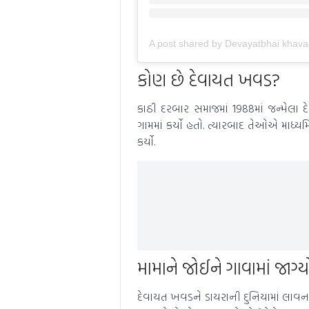
A post shared by Devayatbhai khava
કોણ છે દેવાયત ખવડ?
કાઠી દરબાર સમાજમાં 1988માં જન્મેલા 
ગામમાં કર્યો હતો. ત્યારબાદ તેઓએ માધ્ય
કર્યો.
મામાને જોઈને ગાવામાં જાગ્
દેવાયત ખવડને ડાયરાની દુનિયામાં લાવનાર