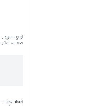
 તાલુકાના દુધઈ
જ સુધીનો અભ્યાસ
ત સાહિત્યશિબિરો