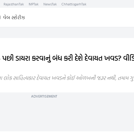
RajasthanTak
MPTak
NewsTak
ChhattisgarhTak
વેબ સ્ટોરીઝ
પછી ડાયરા કરવાનું બંધ કરી દેશે દેવાયત ખવડ? વીડ
ા લોક સાહિત્યકાર દેવાયત ખવડને કોઈ ઓળખની જરૂર નથી, તમામ 
ADVERTISEMENT