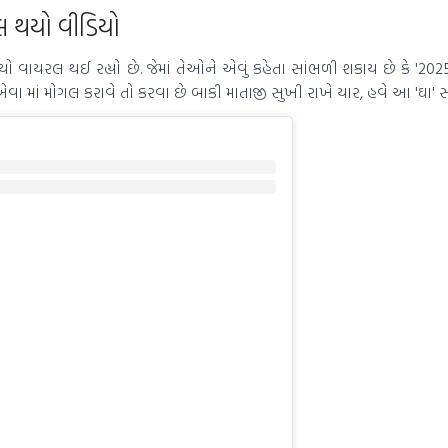
 થયો વીડિયો
વાયરલ થઈ રહ્યો છે. જેમાં તેઓને એવું કહેતા સાંભળી શકાય છે કે '2025
 એવા માં મોગલ કરાવે તો કરવા છે બાકી માતાજી સુખી રાખે યાર, હવે આ 'ઘા