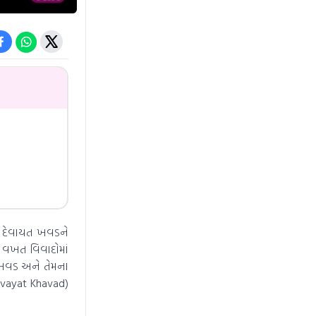
 દેવાયત ખવડને
 વખત વિવાદોમાં
ત ખવડ અને તેમના
Devayat Khavad)