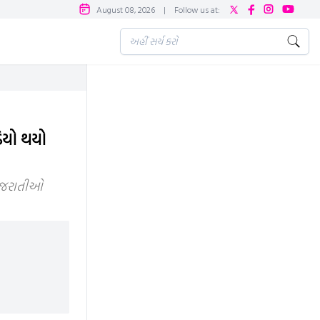
August 08, 2026
|
Follow us at:
િયો થયો
ગુજરાતીઓ