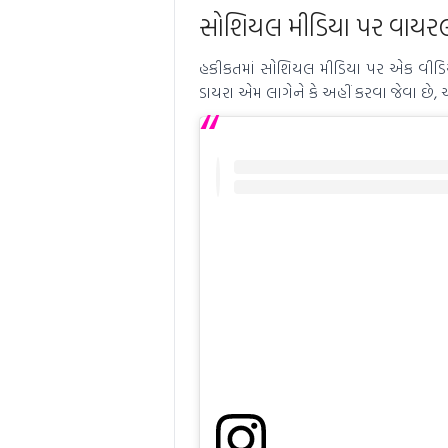
સોશિયલ મીડિયા પર વાયરલ
હકીકતમાં સોશિયલ મીડિયા પર એક વીડિયો 
ડાયરા એમ લાગેને કે અહીં કરવા જેવા છે,