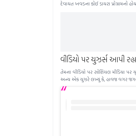
દેવાયત ખવડના કોઈ ડાયરા પ્રોગ્રામનો હોય ત
વીડિયો પર યુઝર્સ આપી રહ્યા 
તેમના વીડિયો પર સોશિયલ મીડિયા પર યુઝર્
અન્ય એક યુઝરે લખ્યું કે, હાવજ વગર જંગલ 