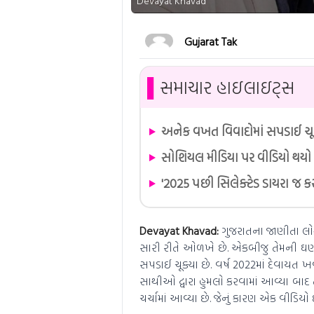
Devayat Khavad
Gujarat Tak
▌
સમાચાર હાઇલાઇટ્સ
અનેક વખત વિવાદોમાં સપડાઈ ચૂ
સોશિયલ મીડિયા પર વીડિયો થયો
'2025 પછી સિલેક્ટેડ ડાયરા જ કર
Devayat Khavad:
ગુજરાતના જાણીતા લ
સારી રીતે ઓળખે છે. એકબીજુ તેમની ઘણી
સપડાઈ ચૂક્યા છે. વર્ષ 2022માં દેવાયત 
સાથીઓ દ્વારા હુમલો કરવામાં આવ્યા બાદ
ચર્ચામાં આવ્યા છે. જેનું કારણ એક વીડિયો છ