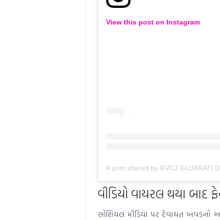
View this post on Instagram
A post shared by RVCJ GUJARATI D
વીડિયો વાયરલ થયા બાદ ફેન્
સોશિયલ મીડિયા પર દેવાયત ખવડનો આ વ