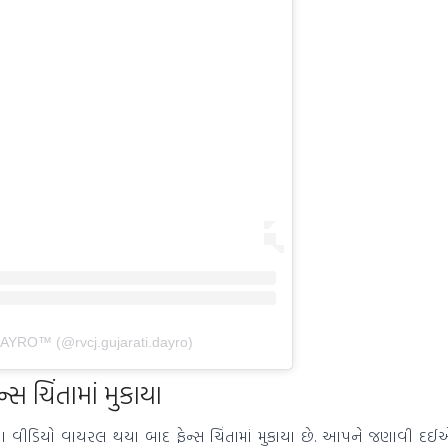
AYRO™ (@rvcj.gujarati.dayro)
સ ચિંતામાં મુકાયા
ીડિયો વાયરલ થયા બાદ ફેન્સ ચિંતામાં મુકાયા છે. આપને જણાવી દઈએ