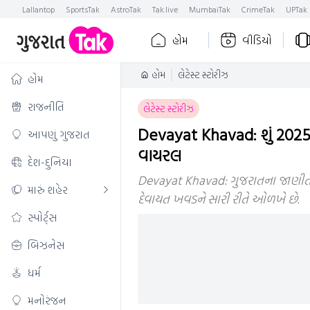
Lallantop
SportsTak
AstroTak
Tak.live
MumbaiTak
CrimeTak
UPTak
હોમ
વીડિયો
હોમ
લેટેસ્ટ સ્ટોરીઝ
હોમ
રાજનીતિ
લેટેસ્ટ સ્ટોરીઝ
Devayat Khavad: શું 2025 
આપણું ગુજરાત
વાયરલ
દેશ-દુનિયા
Devayat Khavad: ગુજરાતના જાણીત
મારું શહેર
દેવાયત ખવડને સારી રીતે ઓળખે છે.
સ્પોર્ટ્સ
બિઝનેસ
ધર્મ
મનોરંજન