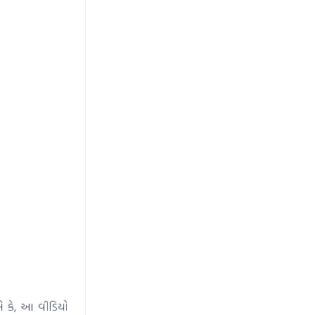
 કે, આ વીડિયો