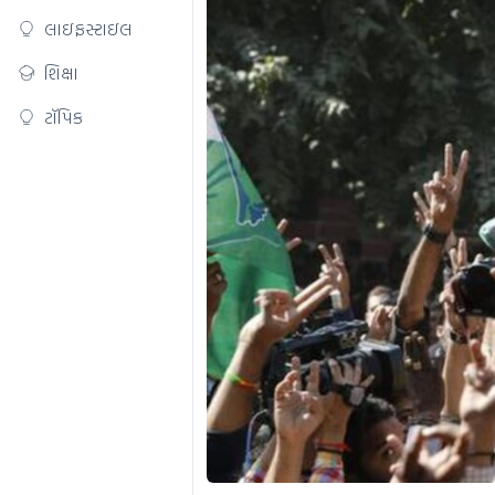
લાઇફસ્ટાઇલ
શિક્ષા
ટૉપિક