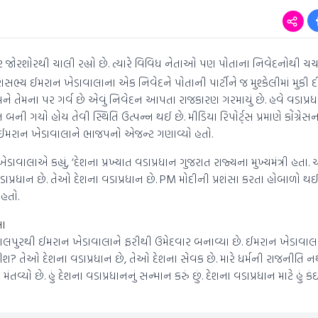
રચાર જોરશોરથી ચાલી રહ્યો છે. ત્યારે વિવિધ નેતાઓ પણ પોતાના નિવેદનોથી ચર્
ાસભ્ય ઈમરાન ખેડાવાલાના એક નિવેદને પોતાની પાર્ટીને જ મુશ્કેલીમાં મુકી દ
મને તેમના પર ગર્વ છે એવું નિવેદન આપતા રાજકારણ ગરમાયું છે. હવે વડાપ્રધ
ી ગયો હોય તેવી સ્થિતિ ઉત્પન્ન થઈ છે. મીડિયા રિપોર્ટ્સ પ્રમાણે કોંગ્રેસની 
મરાન ખેડાવાલાને ભાજપનો એજન્ટ ગણાવ્યો હતો.
ાલાએ કહ્યું, ‘દેશના પ્રખ્યાત વડાપ્રધાન ગુજરાત રાજ્યના મુખ્યમંત્રી હતા.
 વડાપ્રધાન છે. તેઓ દેશના વડાપ્રધાન છે. PM મોદીની પ્રશંસા કરતા હોબાળો થ
 હતો.
લા
 જમાલપુરથી ઈમરાન ખેડાવાલાને ફરીથી ઉમેદવાર બનાવ્યા છે. ઈમરાન ખેડાવાલાએ 
દ કરીશ? તેઓ દેશના વડાપ્રધાન છે, તેઓ દેશના સેવક છે. મારે ધર્મની રાજનીતિ 
તવ્યો છે. હું દેશના વડાપ્રધાનનું સન્માન કરું છું. દેશના વડાપ્રધાન માટે હું 