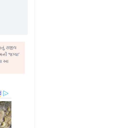
તું. રાજીવ
મની ‘જગ્યા’
ીના આ