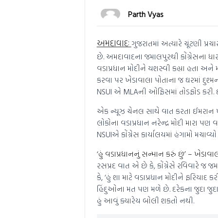
Parth Vyas
અમદાવાદઃ
ગુજરાતમાં અત્યારે ચૂંટણી પ્
છે. અમદાવાદના જમાલપુરથી કોંગ્રેસના ધાર
વડાપ્રધાન મોદીને યશસ્વી કહ્યા હતા અને 
કરવા પર ખેડાવાલા પોતાના જ ઘરમાં દુશ્મન બન
NSUI એ MLAની ઓફિસમાં તોડફોડ કરી. ઈ
એક ન્યૂઝ ચેનલ સાથે વાત કરતા ઈમરાન ખેડાવ
લોકોના વડાપ્રધાન નરેન્દ્ર મોદી મારા પણ
NSUIએ કોંગ્રેસ કાર્યાલયમાં હંગામો મચાવ્યો
‘હું વડાપ્રધાનનું સન્માન કરું છું’ – ખેડાવા
રસપ્રદ વાત એ છે કે, કોંગ્રેસે રવિવારે જ
કે, ‘હું શા માટે વડાપ્રધાન મોદીને ફરિયા
હિંદુઓના મત પણ મળે છે. દરેકના જુદા જુદા મં
હું આવું ક્યારેય બોલી શકતો નથી.