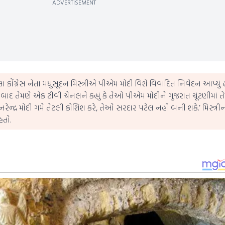
ADVERTISEMENT
 કોંગ્રેસ નેતા મધુસૂદન મિસ્ત્રીએ પીએમ મોદી વિશે વિવાદિત નિવેદન આપ્યું હ
યા બાદ તેમણે એક ટીવી ચેનલને કહ્યું કે તેઓ પીએમ મોદીને ગુજરાત ચૂંટણીમાં તે
એમ નરેન્દ્ર મોદી ગમે તેટલી કોશિશ કરે, તેઓ સરદાર પટેલ નહીં બની શકે.’ મિસ્ત્ર
હતો.