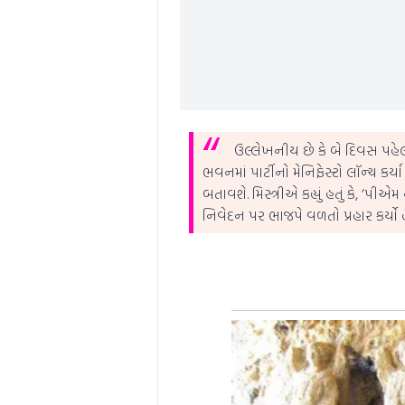
ઉલ્લેખનીય છે કે બે દિવસ પહેલા
ભવનમાં પાર્ટીનો મેનિફેસ્ટો લૉન્ચ કર્
બતાવશે. મિસ્ત્રીએ કહ્યું હતું કે, ‘પી
નિવેદન પર ભાજપે વળતો પ્રહાર કર્યો 