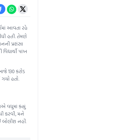
ચામાં આવતા રહે
ીધી હતી. તેમણે
ાનની પ્રશંસા
વિદ્યાર્થી પાંખ
 આજે 130 કરોડ
ઈ ગયો હતો.
વધુમાં કહ્યું
નથી કરવી, મને
કંઈ બોલીશ નહીં.