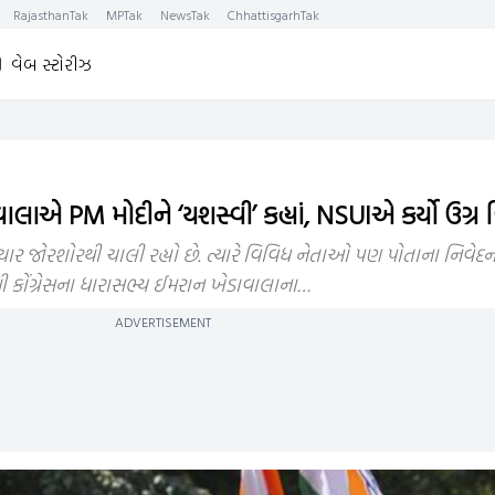
RajasthanTak
MPTak
NewsTak
ChhattisgarhTak
વેબ સ્ટોરીઝ
લાએ PM મોદીને ‘યશસ્વી’ કહ્યાં, NSUIએ કર્યો ઉગ્ર વ
રચાર જોરશોરથી ચાલી રહ્યો છે. ત્યારે વિવિધ નેતાઓ પણ પોતાના નિવેદનો
 કોંગ્રેસના ધારાસભ્ય ઈમરાન ખેડાવાલાના…
ADVERTISEMENT