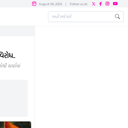
August 06, 2026
|
Follow us at:
િરોધ..
થી ચર્ચામાં