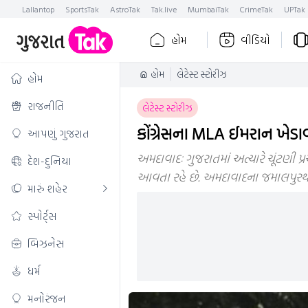
Lallantop
SportsTak
AstroTak
Tak.live
MumbaiTak
CrimeTak
UPTak
હોમ
વીડિયો
હોમ
લેટેસ્ટ સ્ટોરીઝ
હોમ
રાજનીતિ
લેટેસ્ટ સ્ટોરીઝ
કોંગ્રેસના MLA ઈમરાન ખેડાવા
આપણું ગુજરાત
અમદાવાદઃ ગુજરાતમાં અત્યારે ચૂંટણી પ્
દેશ-દુનિયા
આવતા રહે છે. અમદાવાદના જમાલપુરથી
મારું શહેર
સ્પોર્ટ્સ
બિઝનેસ
ધર્મ
મનોરંજન