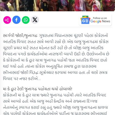
ભાર્ગવી જોશી/જુનાગઢઃ
ગુજરાતમાં વિધાનસભા ચૂંટણી પહેલાં કોંગ્રેસનો
આંતરિક વિવાદ સતત સામે આવી રહ્યો છે. એક બાજુ જુનાગઢમાં કોંગ્રેસ
ચૂંટણી પ્રચાર માટે સતત મહેનત કરી રહી છે તો બીજી બાજુ આંતરિક
વિવાદના પગલે કાર્યકર્તાઓમાં નારાજગી વ્યાપી ઉઠી છે. ઉલ્લેખનીય છે
કે કોંગ્રેસની મા કે દ્વાર યાત્રા જુનાગઢ પહોંચી જતા આંતરિક વિવાદ છતો
થઈ ગયો હતો. ત્યાંના કોંગ્રેસ અનુસૂચિત સમાજ દ્વારા ધારાસભ્ય
ભીખાભાઈ જોશી વિરૂદ્ધ સૂત્રોચ્ચાર કરવામાં આવ્યા હતા. તો ચલો સમગ્ર
વિવાદ પર નજર કરીએ…
મા કે દ્વાર રેલી જુનાગઢ પહોંચતા થયો હોબાળો!
કોંગ્રેસની મા કે દ્વાર યાત્રા જ્યારે જુનાગઢ પહોંચી ત્યારે આંતરિક વિવાદ
સામે આવ્યો હતો. એક બાજુ અહીં કેન્દ્રીય અને રાજ્યના દિગ્ગજ
નેતાઓનું સ્વાગત કરાઈ રહ્યું હતું. જ્યારે બીજી બાજુ જુનાગઢના કાળવા
ચોક પાસેથી કોંગ્રેસના કાર્યકર્તાઓએ પાર્ટીના જ ધારાસભ્ય ભીખાભાઈ