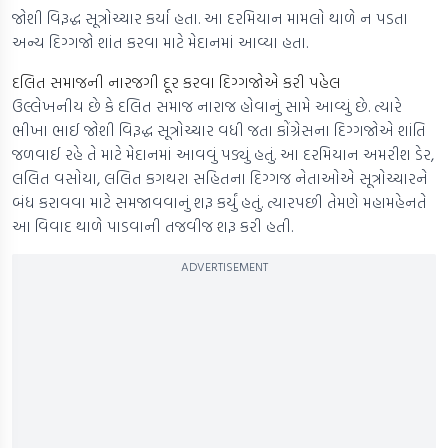
જોશી વિરૂદ્ધ સૂત્રોચ્ચાર કર્યા હતા. આ દરમિયાન મામલો થાળે ન પડતા
અન્ય દિગ્ગજો શાંત કરવા માટે મેદાનમાં આવ્યા હતા.
દલિત સમાજની નારજગી દૂર કરવા દિગ્ગજોએ કરી પહેલ
ઉલ્લેખનીય છે કે દલિત સમાજ નારાજ હોવાનું સામે આવ્યું છે. ત્યારે
ભીખા ભાઈ જોશી વિરૂદ્ધ સૂત્રોચ્ચાર વધી જતા કોંગ્રેસના દિગ્ગજોએ શાંતિ
જળવાઈ રહે તે માટે મેદાનમાં આવવું પડ્યું હતું. આ દરમિયાન અમરીશ ડેર,
લલિત વસોયા, લલિત કગથરા સહિતના દિગ્ગજ નેતાઓએ સૂત્રોચ્ચારને
બંધ કરાવવા માટે સમજાવવાનું શરૂ કર્યું હતું. ત્યારપછી તેમણે મહામહેનતે
આ વિવાદ થાળે પાડવાની તજવીજ શરૂ કરી હતી.
ADVERTISEMENT