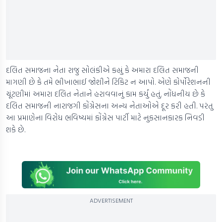
દલિત સમાજના નેતા રાજુ સોલંકીએ કહ્યું કે અમારા દલિત સમાજની
માગણી છે કે તમે ભીખાભાઈ જોશીને ટિકિટ ન આપો. એણે કોર્પોરેશનની
ચૂંટણીમાં અમારા દલિત નેતાને હરાવવાનું કામ કર્યું હતું. નોંધનીય છે કે
દલિત સમાજની નારાજગી કોંગ્રેસના અન્ય નેતાઓએ દૂર કરી હતી. પરંતુ
આ પ્રમાણેના વિરોધ ભવિષ્યમાં કોંગ્રેસ પાર્ટી માટે નુકસાનકારક નિવડી
શકે છે.
ADVERTISEMENT