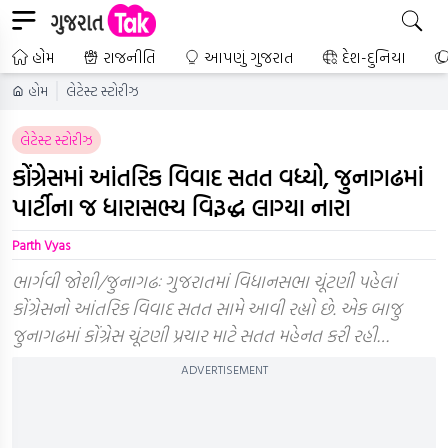
હોમ
રાજનીતિ
આપણું ગુજરાત
દેશ-દુનિયા
હોમ
લેટેસ્ટ સ્ટોરીઝ
લેટેસ્ટ સ્ટોરીઝ
કોંગ્રેસમાં આંતરિક વિવાદ સતત વધ્યો, જુનાગઢમાં
પાર્ટીના જ ધારાસભ્ય વિરૂદ્ધ લાગ્યા નારા
Parth Vyas
ભાર્ગવી જોશી/જુનાગઢઃ ગુજરાતમાં વિધાનસભા ચૂંટણી પહેલાં
કોંગ્રેસનો આંતરિક વિવાદ સતત સામે આવી રહ્યો છે. એક બાજુ
જુનાગઢમાં કોંગ્રેસ ચૂંટણી પ્રચાર માટે સતત મહેનત કરી રહી…
ADVERTISEMENT