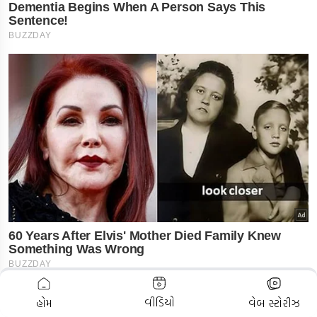
ADVERTISEMENT
વીડિયો
હોમ
વેબ સ્ટોરીઝ