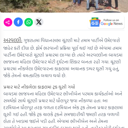
અરવલ્લી:
ગુજરાતમાં વિધાનસભા ચૂંટણી માટે તમામ પાર્ટીએ ઉમેદવારો
જાહેર કરી દીધા છે. ફોર્મ ભરવાની પ્રક્રિયા પૂર્ણ થઈ ગઈ છે એવામાં તમામ
પાર્ટીના ઉમેદવારો ચૂંટણી પ્રચારમાં લાગ્યા છે. ત્યારે અરવલ્લીના બાયડમાં
ભાજપના મહિલા ઉમેદવાર મોટી દુર્ઘટના શિકાર બનતા રહી ગયા. ચૂંટણી
પ્રચારમાં નીકળેલા ઉમેદવારના કાફલામાં અચાનક ડમ્પર ઘુસી ગયું હતું,
જોકે તેમનો ચમત્કારિક બચાવ થયો છે.
પ્રચાર માટે નીકળેલા કાફલમાં ટ્રક ઘુસી ગયો
બાયડમાં ભાજપના મહિલા ઉમેદવાર ભીખીબેન પરમામ કાર્યકર્તાઓ અને
સમર્થકો સાથે ચૂંટણી પ્રચાર માટે ધૌલપુર જવા નીકળ્યા હતા. આ
દરમિયાન ધૌલપુર તરફ વળતા દરમિયાન એક ટ્રક તેમના પ્રચાર કાફલામાં
ઘુસી ગઈ હતી. જોકે ટ્રક ચાલકે ટ્રકને સમજદારીથી જમણી તરફ વળાવી
લેતા તે ખાડામાં જઈને પડી હતી. એવામાં ભીખીબેન અને તેમના