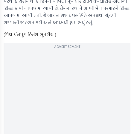
પરથી કોંગ્રેસમાંથી ભાજપમાં આવેલા પૂર્વ ધારાસભ્ય ધવલસિંહ ઝાલાની
ટિકિટ કાપી નાખવામાં આવી છે. તેમના સ્થાને ભીખીબેન પરમારને ટિકિટ
આપવામાં આવી હતી. જે બાદ નારાજ ધવલસિંહે અપક્ષથી ચૂંટણી
લડવાની જાહેરાત કરી અને અપક્ષથી ફોર્મ ભર્યું હતું.
(વિથ ઈનપુટ: હિતેશ સુતરીયા)
ADVERTISEMENT