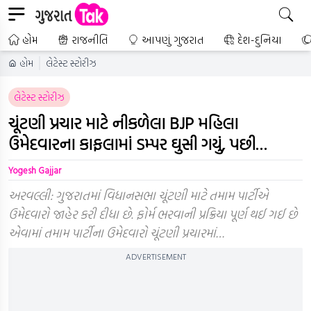
હોમ
રાજનીતિ
આપણું ગુજરાત
દેશ-દુનિયા
હોમ
લેટેસ્ટ સ્ટોરીઝ
લેટેસ્ટ સ્ટોરીઝ
ચૂંટણી પ્રચાર માટે નીકળેલા BJP મહિલા
ઉમેદવારના કાફલામાં ડમ્પર ઘુસી ગયું, પછી…
Yogesh Gajjar
અરવલ્લી: ગુજરાતમાં વિધાનસભા ચૂંટણી માટે તમામ પાર્ટીએ
ઉમેદવારો જાહેર કરી દીધા છે. ફોર્મ ભરવાની પ્રક્રિયા પૂર્ણ થઈ ગઈ છે
એવામાં તમામ પાર્ટીના ઉમેદવારો ચૂંટણી પ્રચારમાં…
ADVERTISEMENT