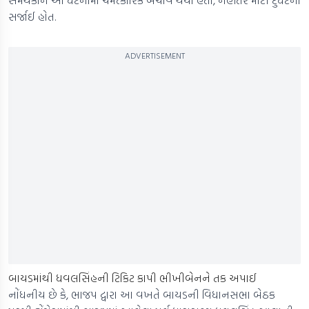
સમર્થકોને આ ઘટનામાં ચમત્કારિક બચાવ થયો હતો, નહીંતર મોટી દુર્ઘટના
સર્જાઈ હોત.
ADVERTISEMENT
બાયડમાંથી ધવલસિંહની ટિકિટ કાપી ભીખીબેનને તક અપાઈ
નોંધનીય છે કે, ભાજપ દ્વારા આ વખતે બાયડની વિધાનસભા બેઠક