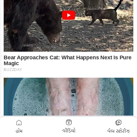
ADVERTISEMENT
વીડિયો
હોમ
વેબ સ્ટોરીઝ