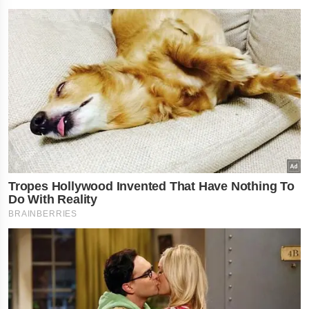
નોકરી-ધંધામાં પ્રગત
રાશિના લોકોને ફળ
દિવસ , જાણો તમારુ