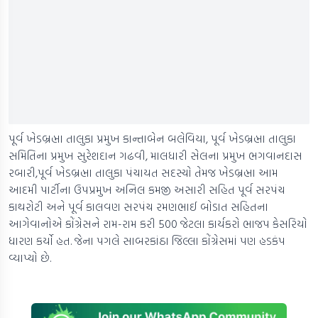
પૂર્વ ખેડબ્રહ્મા તાલુકા પ્રમુખ કાન્તાબેન બલેવિયા, પૂર્વ ખેડબ્રહ્મા તાલુકા
સમિતિના પ્રમુખ સુરેશદાન ગઢવી, માલધારી સેલના પ્રમુખ ભગવાનદાસ
રબારી,પૂર્વ ખેડબ્રહ્મા તાલુકા પંચાયત સદસ્યો તેમજ ખેડબ્રહ્મા આમ
આદમી પાર્ટીના ઉપપ્રમુખ અનિલ કમજી અસારી સહિત પૂર્વ સરપંચ
કાથરોટી અને પૂર્વ કાલવણ સરપંચ રમણભાઈ બોડાત સહિતના
આગેવાનોએ કોંગ્રેસને રામ-રામ કરી 500 જેટલા કાર્યકરો ભાજપ કેસરિયો
ધારણ કર્યો હત. જેના પગલે સાબરકાંઠા જિલ્લા કોંગ્રેસમાં પણ હડકંપ
વ્યાપ્યો છે.