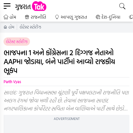
હોમ
રાજનીતિ
આપણું ગુજરાત
દેશ-દુનિયા
હોમ
લેટેસ્ટ સ્ટોરીઝ
લેટેસ્ટ સ્ટોરીઝ
ભાજપના 1 અને કોંગ્રેસના 2 દિગ્ગજ નેતાઓ
AAPમા જોડાયા, બંને પાર્ટીમાં આવ્યો રાજકીય
ભૂકંપ
Parth Vyas
સાણંદઃ ગુજરાત વિધાનસભા ચૂંટણી પૂર્વે પક્ષપલટાની રાજનીતિ પણ
અલગ રંગમાં જોવા મળી રહી છે. તેવામાં ભાજપના સાણંદ
નગરપાલિકાના કોર્પોરેટર સવિતા બેન વાણિયાએ પાર્ટી સાથે છેડો…
ADVERTISEMENT