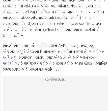
દરમિયાન આમ આદમી પાર્ટીએ પોતાની એક અલગ છબી બનાવી લીધી
છે જેને જનતા સહિત હવે વિવિધ પાર્ટીઓના કાર્યકર્તાઓનું પણ સારું
એવુ સમર્થન મળી રહ્યું છે. નોંધનીય છે કે આવામાં સાણંદ નગરપાલિકા
ભાજપના કોર્પોરેટર સવિતાબેન વાણિયા, સેહરાના કોંગ્રેસના નેતા
તખલસિંહ સોલંકી, રાણીપના દલિત અધિકાર મંચના જગદીશ ચાવડા
અને બાયડ કોંગ્રેસના નેતા ચુનીભાઈ પટેલે આમ આદમી પાર્ટીનો ખેસ
ધારણ કર્યો છે.
ભાજપે એક સપ્તાહ પહેલા કોંગ્રેસ અને AAPમાં ગાબડુ પાડ્યું હતું…
એક સપ્તાહ પૂર્વે ખેડબ્રહ્મા વિધાનસભાના પૂર્વ ધારાસભ્ય તેમજ કોંગ્રેસના
અશ્વિનકુમાર ભાજપમાં જોડાયા બાદ ખેડબ્રહ્મા તેમજ વિજયનગરના
500થી વધારે કાર્યકરોએ કોંગ્રેસને રામરામ કરી ભાજપમાં જોડાતા સ્થાનિક
રાજકારણમાં ભારે ખળભરાટ સર્જાયો હતો.
ADVERTISEMENT