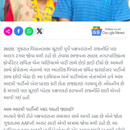
સાણંદઃ
ગુજરાત વિધાનસભા ચૂંટણી પૂર્વે પક્ષપલટાની રાજનીતિ પણ
અલગ રંગમાં જોવા મળી રહી છે. તેવામાં ભાજપના સાણંદ નગરપાલિકાના
કોર્પોરેટર સવિતા બેન વાણિયાએ પાર્ટી સાથે છેડો ફાડી દીધો છે. આમની
સાથે કોંગ્રેસના નેતાઓ પણ આંતરિક વિવાદના કથિત કારણોસર પાર્ટીનો
સાથ છોડી બેઠા છે. આ દરમિયાન બંને પાર્ટીઓના નેતાઓએ હવે આમ
આદમી પાર્ટીનો ખેસ ધારણ કરી લેતા રાજકારણ ગરમાયું છે. નોંધનીય છે
કે અગાઉ પણ ચૂંટણી પહેલા પક્ષપલટો કરવાની રાજનીતિ ઘણી મોખરે
આવી ગઈ હતી.
આમ આદમી પાર્ટીની પકડ વધતી જણાઈ?
અત્યારે જેવી રીતે પક્ષપલટાના સમાચાર સામે આવી રહ્યા છે એને જોતા
ગુજરાતમાં AAPની અસર સારી એવી માત્રામાં જોવા મળી રહી છે. આ