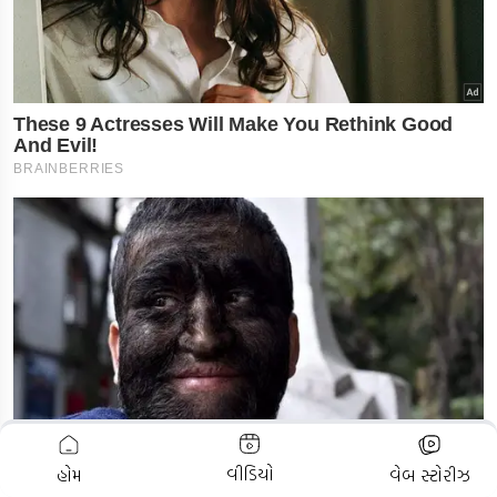
ADVERTISEMENT
વીડિયો
હોમ
વેબ સ્ટોરીઝ