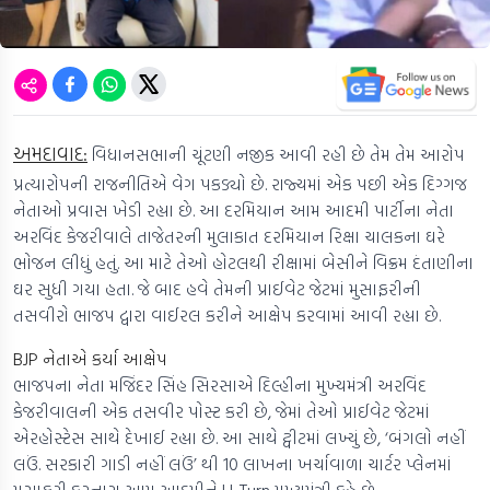
અમદાવાદ:
વિધાનસભાની ચૂંટણી નજીક આવી રહી છે તેમ તેમ આરોપ
પ્રત્યારોપની રાજનીતિએ વેગ પકડ્યો છે. રાજ્યમાં એક પછી એક દિગ્ગજ
નેતાઓ પ્રવાસ ખેડી રહ્યા છે. આ દરમિયાન આમ આદમી પાર્ટીના નેતા
અરવિંદ કેજરીવાલે તાજેતરની મુલાકાત દરમિયાન રિક્ષા ચાલકના ઘરે
ભોજન લીધું હતું. આ માટે તેઓ હોટલથી રીક્ષામાં બેસીને વિક્રમ દંતાણીના
ઘર સુધી ગયા હતા. જે બાદ હવે તેમની પ્રાઈવેટ જેટમાં મુસાફરીની
તસવીરો ભાજપ દ્વારા વાઈરલ કરીને આક્ષેપ કરવામાં આવી રહ્યા છે.
BJP નેતાએ કર્યા આક્ષેપ
ભાજપના નેતા મજિંદર સિંહ સિરસાએ દિલ્હીના મુખ્યમંત્રી અરવિંદ
કેજરીવાલની એક તસવીર પોસ્ટ કરી છે, જેમાં તેઓ પ્રાઈવેટ જેટમાં
એરહોસ્ટેસ સાથે દેખાઈ રહ્યા છે. આ સાથે ટ્વીટમાં લખ્યું છે, ‘બંગલો નહીં
લઉં. સરકારી ગાડી નહીં લઉં’ થી 10 લાખના ખર્ચાવાળા ચાર્ટર પ્લેનમાં