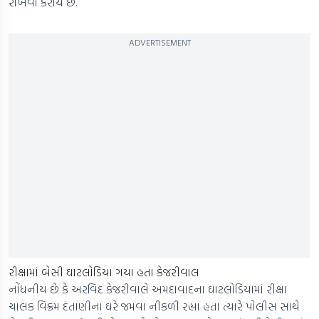
રાખવા કરાય છે.
ADVERTISEMENT
રીક્ષામાં બેસી ઘાટલોડિયા ગયા હતા કેજરીવાલ
નોંધનીય છે કે અરવિંદ કેજરીવાલે અમદાવાદના ઘાટલોડિયામાં રીક્ષા
ચાલક વિક્રમ દંતાણીના ઘરે જમવા નીકળી રહ્યા હતા ત્યારે પોલીસ સાથે