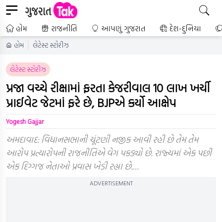
હોમ
રાજનીતિ
આપણું ગુજરાત
દેશ-દુનિયા
હોમ
લેટેસ્ટ સ્ટોરીઝ
લેટેસ્ટ સ્ટોરીઝ
પ્રજા વચ્ચે રીક્ષામાં ફરતા કેજરીવાલ 10 લાખ ખર્ચી
પ્રાઈવેટ જેટમાં ફરે છે, BJPએ કર્યો આક્ષેપ
Yogesh Gajjar
અમદાવાદ: વિધાનસભાની ચૂંટણી નજીક આવી રહી છે તેમ તેમ
આરોપ પ્રત્યારોપની રાજનીતિએ વેગ પકડ્યો છે. રાજ્યમાં એક પછી
એક દિગ્ગજ નેતાઓ પ્રવાસ ખેડી રહ્યા છે.…
ADVERTISEMENT