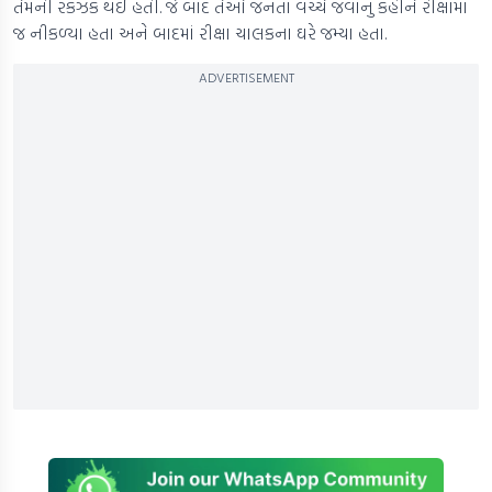
તેમની રકઝક થઈ હતી. જે બાદ તેઓ જનતા વચ્ચે જવાનું કહીને રીક્ષામાં
જ નીકળ્યા હતા અને બાદમાં રીક્ષા ચાલકના ઘરે જમ્યા હતા.
ADVERTISEMENT