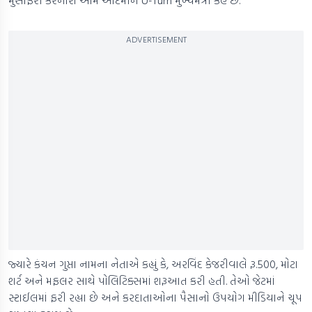
મુસાફરી કરનારા આમ આદમીને U-Turn મુખ્યમંત્રી કહે છે.
ADVERTISEMENT
જ્યારે કંચન ગુપ્તા નામના નેતાએ કહ્યું કે, અરવિંદ કેજરીવાલે રૂ.500, મોટા
શર્ટ અને મફલર સાથે પોલિટિક્સમાં શરૂઆત કરી હતી. તેઓ જેટમાં
સ્ટાઈલમાં ફરી રહ્યા છે અને કરદાતાઓના પૈસાનો ઉપયોગ મીડિયાને ચૂપ