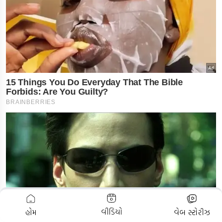
ADVERTISEMENT
વીડિયો
હોમ
વેબ સ્ટોરીઝ