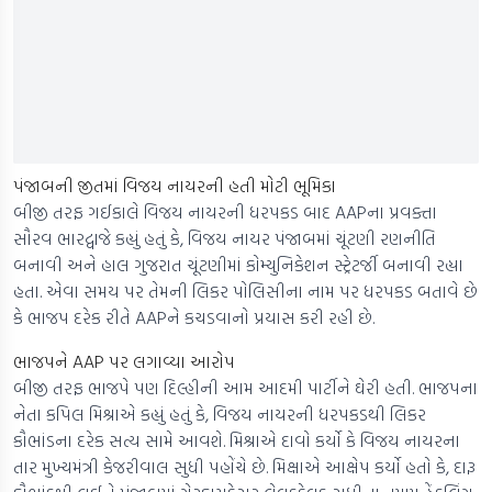
પંજાબની જીતમાં વિજય નાયરની હતી મોટી ભૂમિકા
બીજી તરફ ગઈકાલે વિજય નાયરની ધરપકડ બાદ AAPના પ્રવક્તા
સૌરવ ભારદ્વાજે કહ્યું હતું કે, વિજય નાયર પંજાબમાં ચૂંટણી રણનીતિ
બનાવી અને હાલ ગુજરાત ચૂંટણીમાં કોમ્યુનિકેશન સ્ટ્રેટર્જી બનાવી રહ્યા
હતા. એવા સમય પર તેમની લિકર પોલિસીના નામ પર ધરપકડ બતાવે છે
કે ભાજપ દરેક રીતે AAPને કચડવાનો પ્રયાસ કરી રહી છે.
ભાજપને AAP પર લગાવ્યા આરોપ
બીજી તરફ ભાજપે પણ દિલ્હીની આમ આદમી પાર્ટીને ઘેરી હતી. ભાજપના
નેતા કપિલ મિશ્રાએ કહ્યું હતું કે, વિજય નાયરની ધરપકડથી લિકર
કૌભાંડના દરેક સત્ય સામે આવશે. મિશ્રાએ દાવો કર્યો કે વિજય નાયરના
તાર મુખ્યમંત્રી કેજરીવાલ સુધી પહોંચે છે. મિક્ષાએ આક્ષેપ કર્યો હતો કે, દારૂ