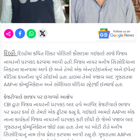
દિલ્હી:
દિલ્હીમાં કથિત લિકર પોલિસી કૌભાંડમાં ગઈકાલે સાંજે વિજય
નાયરની ધરપકડ કરવામાં આવી હતી. વિજય નાયર મનીષ સિસોદિયાના
નિકટના માનવામાં આવે છે અને તેઓ એક એન્ટરટેઇનમેન્ટ અને ઈવેન્ટ
મીડિયા કંપનીના પૂર્વ સીઈઓ હતા. હાલમાં તેઓ પંજાબ બાદ ગુજરાતમાં
AAPના કોમ્યુનિકેશન અને સોશિયલ મીડિયા સ્ટ્રેટર્જી ઈન્ચાર્જ હતા.
કેજરીવાલે ભાજપ પર લગાવ્યો આક્ષેપ
CBI દ્વારા વિજય નાયરની ધરપકડ બાદ હવે અરવિંદ કેજરીવાલે ભાજપ
પર પ્રહાર કર્યા છે. તેમણે એક ટ્વીટમાં કહ્યું કે, ગઈકાલે આમણે AAPના એક
નાના કાર્યકર્તા વિજય નાયરની ધરપકડ કરી લીધી છે. જેઓ પંજાબ બાદ
ગુજરાતનું કોમ્યુનિકેશન જોઈ રહ્યા હતા. તેના પર ખોટી રીતે મનીષ
સિસોદિયાનું નામ લેવા પ્રેશર કરવામાં આવી રહ્યું છે. ગુજરાતમાં AAPના