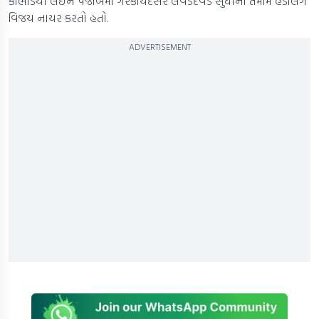
કૌભાંડથી લઈને પંજાબમાં ગેરકાયદેસર લેવડદેવડ સુધીના તમામ હેંડલિંગ
વિજય નાયર કરતો હતો.
ADVERTISEMENT