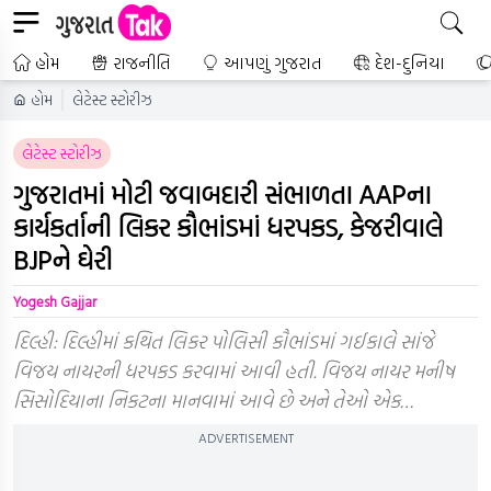
હોમ
રાજનીતિ
આપણું ગુજરાત
દેશ-દુનિયા
હોમ
લેટેસ્ટ સ્ટોરીઝ
લેટેસ્ટ સ્ટોરીઝ
ગુજરાતમાં મોટી જવાબદારી સંભાળતા AAPના
કાર્યકર્તાની લિકર કૌભાંડમાં ધરપકડ, કેજરીવાલે
BJPને ઘેરી
Yogesh Gajjar
દિલ્હી: દિલ્હીમાં કથિત લિકર પોલિસી કૌભાંડમાં ગઈકાલે સાંજે
વિજય નાયરની ધરપકડ કરવામાં આવી હતી. વિજય નાયર મનીષ
સિસોદિયાના નિકટના માનવામાં આવે છે અને તેઓ એક…
ADVERTISEMENT