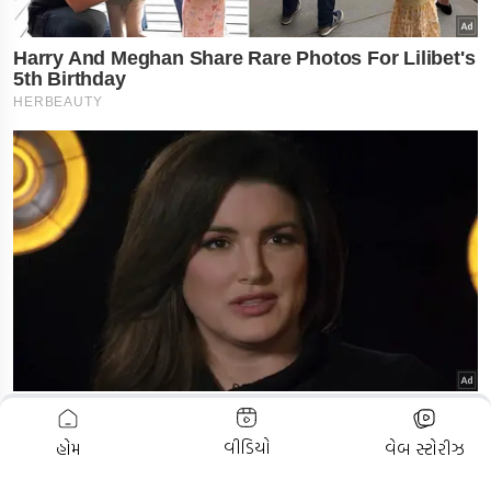
ADVERTISEMENT
વીડિયો
હોમ
વેબ સ્ટોરીઝ