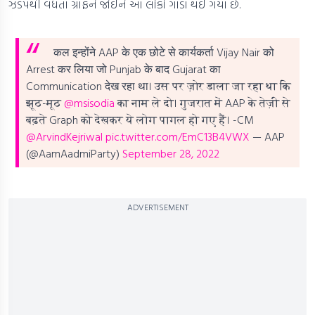
ઝડપથી વધતા ગ્રાફને જોઈને આ લોકો ગાંડા થઈ ગયા છે.
कल इन्होंने AAP के एक छोटे से कार्यकर्ता Vijay Nair को
Arrest कर लिया जो Punjab के बाद Gujarat का
Communication देख रहा था।
उस पर ज़ोर डाला जा रहा था कि
झूठ-मूठ
@msisodia
का नाम ले दो।
गुजरात में AAP के तेज़ी से
बढ़ते Graph को देखकर ये लोग पागल हो गए हैं।
-CM
@ArvindKejriwal
pic.twitter.com/EmC13B4VWX
— AAP
(@AamAadmiParty)
September 28, 2022
ADVERTISEMENT