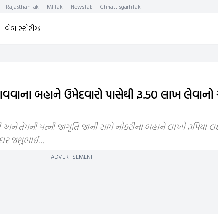
RajasthanTak
MPTak
NewsTak
ChhattisgarhTak
વેબ સ્ટોરીઝ
વાના બહાને ઉમેદવારો પાસેથી રૂ.50 લાખ લેવાનો આ
ી અને તેમની પત્ની જાગૃતિ જાની સામે નોકરીના બહાને લાખો રૂપિયા લઈ
દાર જશુભાઈ…
ADVERTISEMENT