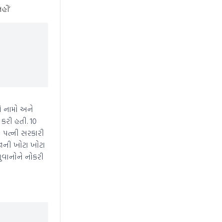
હીં’
ો નામો અને
કરી હતી. 10
 પત્ની સરકારી
જાની ખોટા ખોટા
ુવાનોને નોકરી