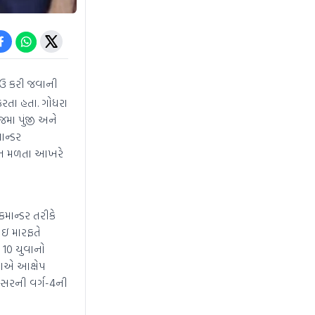
ંઉ કરી જવાની
કરતા હતા. ગોધરા
મા પુંજી અને
ાન્ડર
રી ન મળતા આખરે
માન્ડર તરીકે
ાઇ મારફતે
10 યુવાનો
યાએ આક્ષેપ
યદેસરની વર્ગ-4ની