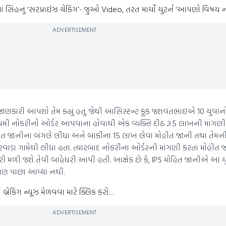
િંહનું ‘સરપ્રાઈઝ ચેકિંગ’- જુઓ Video, તરત માર્યો યુટર્ન ‘આપણો વિષય ન
ADVERTISEMENT
ણકારી આપશો તેમ કહ્યું હતું. જેથી આસિસ્ટન્ટ કૂક જશવંતભાઇએ 10 યુવાન
ી નોકરીનો ઓર્ડર આપવાના હોવાથી એક વ્યક્તિ દીઠ રૂ.5 લાખની માંગણી 
ોહિત જાનીના બંગલે લીધા અને બાકીના 15 લાખ લેવા મોહીત જાની તથા તેમની
રવાડા ગામેથી લીધા હતા. ત્યારબાદ નોકરીના ઓર્ડરની માંગણી કરતાં મોહીત 
 મળી જશે તેવી બાંહેધરી આપી હતી. આક્ષેક છે કે, IPS મોહિત જાનીએ આ ય
 પાછા આપ્યાં નથી.
્રેકિંગ ન્યૂઝ મેળવવા માટે ક્લિક કરો…
ADVERTISEMENT