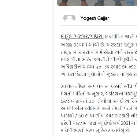
Yogesh Gajjar
શાર્દુલ ગજ્જર/ગોધરા:
IPS મોહિત જાની 
અરજી કરવામાં આવી છે. અરજદાર જશુભાઈ દ
તાલુકાના સરસાવ ગામે રહેતા અને સરકાર
દર દાગીના સહિત જમનીને ગીરવે મૂકીને 5
અધિકારીને આપ્યા હતા. ત્યારબાદ કમાન્ડ
આ દસ જેટલા યુવાનોએ ગુજરાતના ગૃહ રાજ
2021માં નોકરી અપાવવાના બહાને લીધા પ
મળતી માહિતી અનુસાર, વડોદરાના મકરપુરા
ફરજ બજાવતાં હતા. તેઓના બંગલે આસિસ્
આઇપીએસ અધિકારી અને તેમની પત્ની જાગ
પાસેથી રૂ.50 લાખ લીધા બાદ સરકારી નો
કરેલી અરજીમાં જણાવ્યું છે કે વર્ષ 2021 
કાયમી ભરતી કરવાનું ટેન્ડર આવેલું છે.