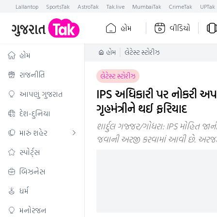
Lallantop
SportsTak
AstroTak
Tak.live
MumbaiTak
CrimeTak
UPTak
હોમ
વીડિયો
હોમ
લેટેસ્ટ સ્ટોરીઝ
હોમ
રાજનીતિ
લેટેસ્ટ સ્ટોરીઝ
IPS અધિકારી પર નોકરી અપાવ
આપણું ગુજરાત
ગૃહમંત્રીને થઈ ફરિયાદ
દેશ-દુનિયા
શાર્દુલ ગજ્જર/ગોધરા: IPS મોહિત જાન
મારું શહેર
જવાની અરજી કરવામાં આવી છે. અરજ
સ્પોર્ટ્સ
બિઝનેસ
ધર્મ
મનોરંજન