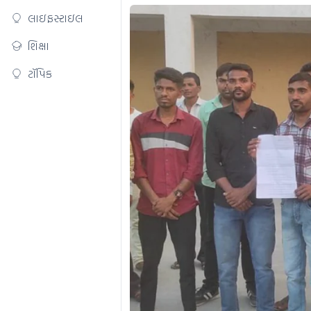
લાઇફસ્ટાઇલ
શિક્ષા
ટૉપિક