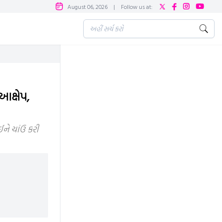
August 06, 2026
|
Follow us at:
ક્ષેપ,
ને ચાંઉ કરી