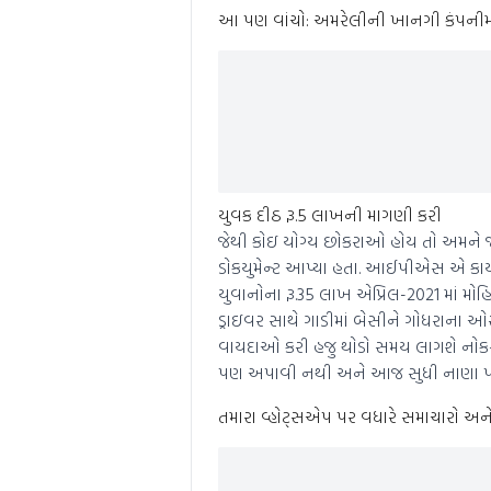
આ પણ વાંચો: અમરેલીની ખાનગી કંપનીમાં સ
યુવક દીઠ રૂ.5 લાખની માગણી કરી
જેથી કોઇ યોગ્ય છોકરાઓ હોય તો અમને જા
ડોકયુમેન્ટ આપ્યા હતા. આઈપીએસ એ કાયમ
યુવાનોના રૂ.35 લાખ એપ્રિલ-2021 માં મ
ડ્રાઇવર સાથે ગાડીમાં બેસીને ગોધરાના ઓ
વાયદાઓ કરી હજુ થોડો સમય લાગશે નોકરી
પણ અપાવી નથી અને આજ સુધી નાણા પણ
તમારા વ્હોટ્સએપ પર વધારે સમાચારો અને બ