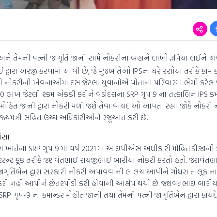
અને તેમની પત્ની જાગૃતિ જાની સામે નોકરીના બહાને લાખો રૂપિયા લઈને ચા
્વારા અરજી કરવામાં આવી છે, જે મુજબ તેઓ IPSના ઘરે રસોયા તરીકે કામ 
ી નોકરીની ખેવનાઓમાં દસ જેટલા યુવાનોએ પોતાના પરિવારમાં ભેગી કરેલ જ
0 લાખ જેટલી રકમ એકઠી કરીને વડોદરાના SRP ગૃપ 9 ના તત્કાલિન IPS કમ
ર મોહિત જાની દ્વારા નોકરી મળી જશે તેવા વાયદાઓ આપતા રહ્યા. જોકે નોક
્યમંત્રી સહિત ઉચ્ચ અધિકારીઓને રજૂઆત કરી છે.
ૈસા
 ખાતેના SRP ગૃપ 9 માં વર્ષ 2021 માં આઇપીએસ અધીકારી મોહિત.ડી.જાની ક
ટન્ટ કૂક તરીકે જશવંતભાઇ રાયજીભાઇ બારીયા નોકરી કરતો હતો. જશવંતભ
ૃતિબેન દ્વારા સરકારી નોકરી અપાવવાની લાલચ આપીને ગોધરા તાલુકાના 
કરી નહીં આપીને છેતરપીંડી કરી હોવાની આક્ષેપ થયો છે. જશવંતભાઇ બારી
માં SRP ગૃપ-9 ના કમાન્ડર મોહીત જાની તથા તેમની પત્ની જાગૃતિબેન દ્વારા કા