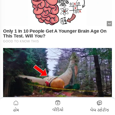
ADVERTISEMENT
વીડિયો
હોમ
વેબ સ્ટોરીઝ