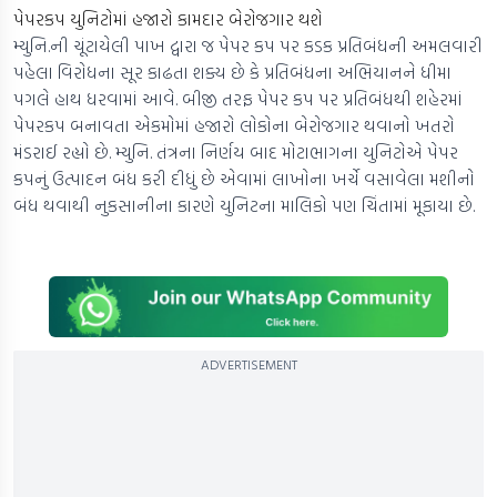
પેપરકપ યુનિટોમાં હજારો કામદાર બેરોજગાર થશે
મ્યુનિ.ની ચૂંટાયેલી પાખ દ્વારા જ પેપર કપ પર કડક પ્રતિબંધની અમલવારી
પહેલા વિરોધના સૂર કાઢતા શક્ય છે કે પ્રતિબંધના અભિયાનને ધીમા
પગલે હાથ ધરવામાં આવે. બીજી તરફ પેપર કપ પર પ્રતિબંધથી શહેરમાં
પેપરકપ બનાવતા એકમોમાં હજારો લોકોના બેરોજગાર થવાનો ખતરો
મંડરાઈ રહ્યો છે. મ્યુનિ. તંત્રના નિર્ણય બાદ મોટાભાગના યુનિટોએ પેપર
કપનું ઉત્પાદન બંધ કરી દીધું છે એવામાં લાખોના ખર્ચે વસાવેલા મશીનો
બંધ થવાથી નુકસાનીના કારણે યુનિટના માલિકો પણ ચિંતામાં મૂકાયા છે.
ADVERTISEMENT