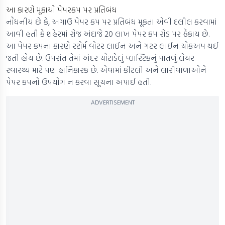
આ કારણે મૂકાયો પેપરકપ પર પ્રતિબંધ
નોંધનીય છે કે, અગાઉ પેપર કપ પર પ્રતિબંધ મૂકતા એવી દલીલ કરવામાં
આવી હતી કે શહેરમાં રોજ અંદાજે 20 લાખ પેપર કપ રોડ પર ફેંકાય છે.
આ પેપર કપના કારણે સ્ટોર્મ વોટર લાઈન અને ગટર લાઈન ચોકઅપ થઈ
જતી હોય છે. ઉપરાંત તેમાં અંદર ચોંટાડેલું પ્લાસ્ટિકનું પાતળું લેયર
સ્વાસ્થ્ય માટે પણ હાનિકારક છે. એવામાં કીટલી અને લારીવાળાઓને
પેપર કપનો ઉપયોગ ન કરવા સૂચના અપાઈ હતી.
ADVERTISEMENT