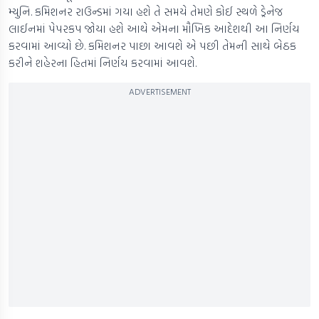
મ્યુનિ. કમિશનર રાઉન્ડમાં ગયા હશે તે સમયે તેમણે કોઈ સ્થળે ડ્રેનેજ
લાઈનમાં પેપરકપ જોયા હશે આથે એમના મૌખિક આદેશથી આ નિર્ણય
કરવામાં આવ્યો છે. કમિશનર પાછા આવશે એ પછી તેમની સાથે બેઠક
કરીને શહેરના હિતમાં નિર્ણય કરવામાં આવશે.
ADVERTISEMENT