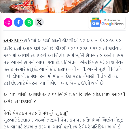
અમદાવાદ:
શહેરમાં આજથી ચાની કીટલીઓ પર અપાતા પેપર કપ પર
પ્રતિબંધનો અમલ થઈ રહ્યો છે. કીટલી પર પેપર કપ પકડાશે તો કાર્યવાહી
કરવામાં આવશે. ત્યારે હવે આ નિર્ણય સામે મ્યુનિસિપલ તંત્ર અને શાસક
પક્ષ આમને સામને આવી ગયા છે. પ્રતિબંધના એક દિવસ પહેલા જ મેયર
કિરીટ પરમારે કહ્યું કે, આવો કોઈ ઠરાવ થયો નથી. અમને પૂછીને નિર્ણય
નથી લેવાયો, કમિશનરના મૌખિક આદેશ પર કાર્યવાહીની તૈયારી થઈ
રહી છે. ત્યારે મેયરના આ નિવેદન બાદ વિવાદ ઊભો થયો છે.
આ પણ વાંચો: આશ્ચર્ય! આણંદ પોલીસે 126 મોબાઈલ શોધ્યા પણ આરોપી
એકેય ન પકડાયો ?
મેયરે પેપર કપ પર પ્રતિબંધ મુદ્દે શું કહ્યું?
ગુરુવારે કેટલાક સંગઠનો તરફથી પેપર કપ પર પ્રતિબંધનો નિર્ણય મોકૂફ
રાખવા માટે રજૂઆત કરવામાં આવી હતી. ત્યારે મેયરે પ્રતિક્રિયા આપી કે,