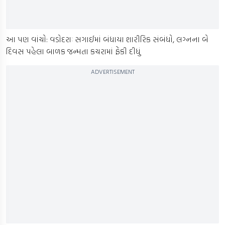
આ પણ વાંચો: વડોદરાઃ સગાઈમાં બંધાયા શારીરિક સંબંધો, લગ્નના બે
દિવસ પહેલા બાળક જન્મતા કચરામાં ફેંકી દીધું
ADVERTISEMENT