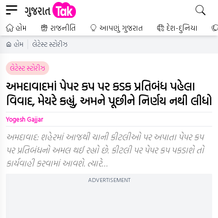
હોમ
રાજનીતિ
આપણું ગુજરાત
દેશ-દુનિયા
હોમ
લેટેસ્ટ સ્ટોરીઝ
લેટેસ્ટ સ્ટોરીઝ
અમદાવાદમાં પેપર કપ પર કડક પ્રતિબંધ પહેલા
વિવાદ, મેયરે કહ્યું, અમને પૂછીને નિર્ણય નથી લીધો
Yogesh Gajjar
અમદાવાદ: શહેરમાં આજથી ચાની કીટલીઓ પર અપાતા પેપર કપ
પર પ્રતિબંધનો અમલ થઈ રહ્યો છે. કીટલી પર પેપર કપ પકડાશે તો
કાર્યવાહી કરવામાં આવશે. ત્યારે…
ADVERTISEMENT