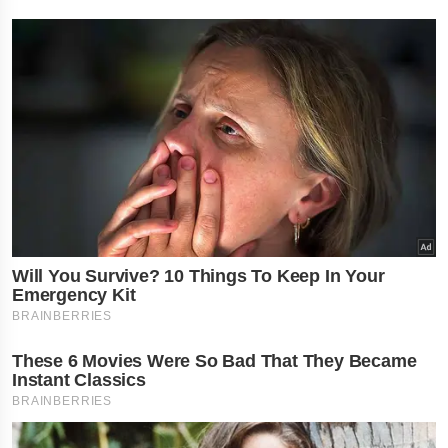
નોકરી-ધંધામાં પ્રગતિ... આ
રાશિના લોકોને ફળશે આજનો
દિવસ , જાણો તમારું રાશિફળ?