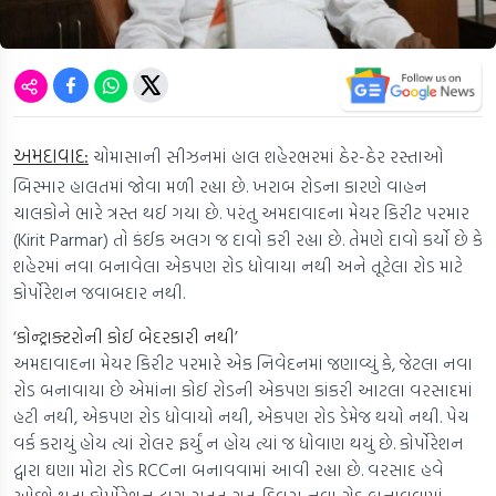
અમદાવાદ:
ચોમાસાની સીઝનમાં હાલ શહેરભરમાં ઠેર-ઠેર રસ્તાઓ
બિસ્માર હાલતમાં જોવા મળી રહ્યા છે. ખરાબ રોડના કારણે વાહન
ચાલકોને ભારે ત્રસ્ત થઈ ગયા છે. પરંતુ અમદાવાદના મેયર કિરીટ પરમાર
(Kirit Parmar) તો કંઈક અલગ જ દાવો કરી રહ્યા છે. તેમણે દાવો કર્યો છે કે
શહેરમાં નવા બનાવેલા એકપણ રોડ ધોવાયા નથી અને તૂટેલા રોડ માટે
કોર્પોરેશન જવાબદાર નથી.
‘કોન્ટ્રાક્ટરોની કોઈ બેદરકારી નથી’
અમદાવાદના મેયર કિરીટ પરમારે એક નિવેદનમાં જણાવ્યું કે, જેટલા નવા
રોડ બનાવાયા છે એમાંના કોઈ રોડની એકપણ કાંકરી આટલા વરસાદમાં
હટી નથી, એકપણ રોડ ધોવાયો નથી, એકપણ રોડ ડેમેજ થયો નથી. પેચ
વર્ક કરાયું હોય ત્યાં રોલર ફર્યું ન હોય ત્યાં જ ધોવાણ થયું છે. કોર્પોરેશન
દ્વારા ઘણા મોટા રોડ RCCના બનાવવામાં આવી રહ્યા છે. વરસાદ હવે