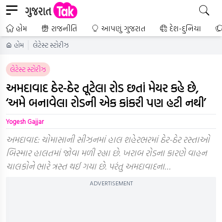
હોમ
રાજનીતિ
આપણું ગુજરાત
દેશ-દુનિયા
હોમ
લેટેસ્ટ સ્ટોરીઝ
લેટેસ્ટ સ્ટોરીઝ
અમદાવાદ ઠેર-ઠેર તૂટેલા રોડ છતાં મેયર કહે છે,
‘અમે બનાવેલા રોડની એક કાંકરી પણ હટી નથી’
Yogesh Gajjar
અમદાવાદ: ચોમાસાની સીઝનમાં હાલ શહેરભરમાં ઠેર-ઠેર રસ્તાઓ
બિસ્માર હાલતમાં જોવા મળી રહ્યા છે. ખરાબ રોડના કારણે વાહન
ચાલકોને ભારે ત્રસ્ત થઈ ગયા છે. પરંતુ અમદાવાદના…
ADVERTISEMENT