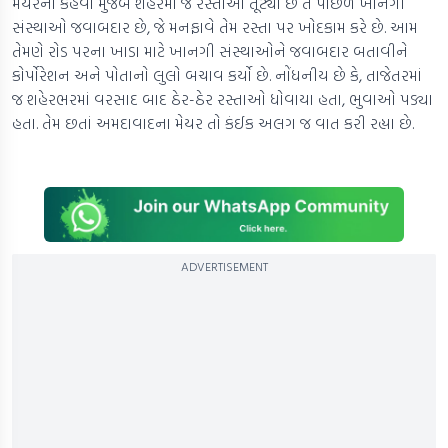
મેયરના કહેવા મુજબ શહેરમાં જે રસ્તાઓ તૂટ્યા છે તે પાછળ ખાનગી
સંસ્થાઓ જવાબદાર છે, જે મનફાવે તેમ રસ્તા પર ખોદકામ કરે છે. આમ
તેમણે રોડ પરના ખાડા માટે ખાનગી સંસ્થાઓને જવાબદાર બતાવીને
કોર્પોરેશન અને પોતાનો લુલો બચાવ કર્યો છે. નોંધનીય છે કે, તાજેતરમાં
જ શહેરભરમાં વરસાદ બાદ ઠેર-ઠેર રસ્તાઓ ધોવાયા હતા, ભુવાઓ પડ્યા
હતા. તેમ છતાં અમદાવાદના મેયર તો કંઈક અલગ જ વાત કરી રહ્યા છે.
ADVERTISEMENT