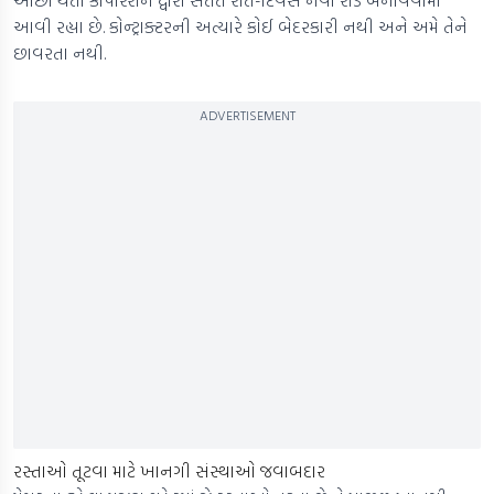
ઓછો થતા કોર્પોરેશન દ્વારા સતત રાત-દિવસ નવા રોડ બનાવવામાં
આવી રહ્યા છે. કોન્ટ્રાક્ટરની અત્યારે કોઈ બેદરકારી નથી અને અમે તેને
છાવરતા નથી.
ADVERTISEMENT
રસ્તાઓ તૂટવા માટે ખાનગી સંસ્થાઓ જવાબદાર