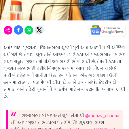
અમદાવાદઃ
ગુજરાતમાં વિધાનસભા ચૂંટણી પૂર્વે આમ આદમી પાર્ટી એક્ટિવ
થઈ ગઈ છે. તેવામાં યુવાનોને આકર્ષવા માટે AAPએ રાજ્યસભાના સાંસદ
રાઘવ ચઢ્ઢાને ગુજરાતમાં મોટી જવાબદારી સોંપી દીધી છે. તેમની AAPના
ગુજરાત સહપ્રભારી તરીકે નિમણૂક કરવામાં આવી છે. નોંધનીય છે કે
પાર્ટીએ શહેર અને ગ્રામીણ વિસ્તારમાં પોતાની એક અલગ છાપ ઉભી
કરવામાં સફળતા પણ મેળવી લીધી છે. ત્યારે હવે અરવિંદ કેજરીવાલે
ગ્રામીણ અને શહેરી યુવાનોને આકર્ષવા માટે નવી રણનીતિ બનાવી લીધી
છે.
રાજ્યસભા સાંસદ અને યુવા નેતા શ્રી
@raghav_chadha
ની 'આપ' ગુજરાત સહપ્રભારી તરીકે નિમણૂક થવા બદલ