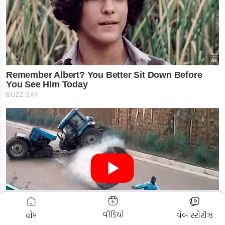
ADVERTISEMENT
વીડિયો
હોમ
વેબ સ્ટોરીઝ