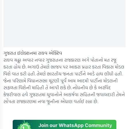
ગુજરાત ઈલેક્શનમાં રાઘવ એક્ટિવ
રાઘવ ચઢ્ઢા અવાર નવાર ગુજરાતના રાજકારણ અંગે પોતાનો મત રજૂ
કરતા હોય છે. અગાઉ તેમણે ભાજપ પર આકરા પ્રહાર કરતા વિકાસ મોડલ
વિશે વાત કરી હતી. તેમણે ભારતીય જનતા પાર્ટીને આડે હાથ લીધી હતી.
જેના પરિણામે વિધાનસભા ચૂંટણી પૂર્વે આમ આદમી પાર્ટીના મોડલની
સફળતા વિશેની માહિતી તે આપી શકે છે. નોંધનીય છે કે અરવિંદ
કેજરીવાલ હવે ગુજરાતમાં યુવાનોને આકર્ષવા સહિતની જવાબદારી તેમને
સોંપતા રાજકારણમાં નવા જૂનીના એંધાણ વર્તાઈ રહ્યા છે.