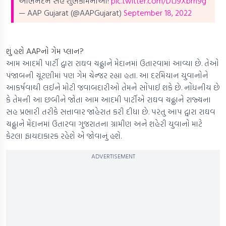
અભિનંદન સહ શુભકામનાઓ!
pic.twitter.com/DtJ9Xbrn9g
— AAP Gujarat (@AAPGujarat)
September 18, 2022
શું હશે AAPનો ગેમ પ્લાન?
આમ આદમી પાર્ટી દ્વારા રાઘવ ચઢ્ઢાને મેદાનમાં ઉતારવામાં આવ્યા છે. તેઓ
પંજાબની ચૂંટણીમાં પણ ગેમ ચેન્જર રહ્યા હતા. આ દરમિયાન યુવાનોને
આકર્ષવાથી લઈને મોટી જવાબદારીઓ તેમને સોંપાઈ શકે છે. નોંધનીય છે
કે તેમની આ છબીને જોતા આમ આદમી પાર્ટીએ રાઘવ ચઢ્ઢાને રાજ્યના
સહ પ્રભારી તરીકે સત્તાવાર જાહેરાત કરી દીધા છે. પરંતુ આપ દ્વારા રાઘવ
ચઢ્ઢાને મેદાનમાં ઉતારવા ગુજરાતના ગ્રામીણ અને શહેરી યુવાનો માટે
કેટલા ફાયદાકારક રહેશે એ જોવાનું હશે.
ADVERTISEMENT