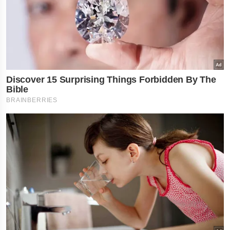
×
નોકરી-ધંધામાં પ્રગતિ... આ
રાશિના લોકોને ફળશે આજનો
દિવસ , જાણો તમારું રાશિફળ?