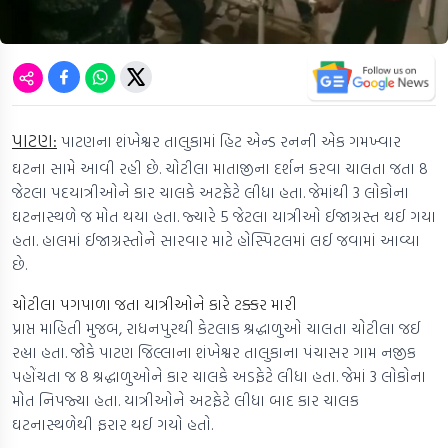
પાટણ:
પાટણના શંખેશ્વર તાલુકામાં હિટ એન્ડ રનની એક ગમખ્વાર
ઘટના સામે આવી રહી છે. ચોટીલા માતાજીના દર્શન કરવા ચાલતા જતા 8
જેટલા પદયાત્રીઓને કાર ચાલકે અટફેટે લીધા હતા. જેમાંથી 3 લોકોના
ઘટનાસ્થળે જ મોત થયા હતા. જ્યારે 5 જેટલા યાત્રીઓ ઈજાગ્રસ્ત થઈ ગયા
હતા. હાલમાં ઈજાગ્રસ્તોને સારવાર માટે હોસ્પિટલમાં લઈ જવામાં આવ્યા
છે.
ચોટીલા પગપાળા જતા યાત્રીઓને કારે ટક્કર મારી
પ્રાપ્ત માહિતી મુજબ, રાધનપુરથી કેટલાક શ્રદ્ધાળુઓ ચાલતા ચોટીલા જઈ
રહ્યા હતા. જોકે પાટણ જિલ્લાના શંખેશ્વર તાલુકાના પંચાસર ગામ નજીક
પહોંચતા જ 8 શ્રદ્ધાળુઓને કાર ચાલકે અડફેટે લીધા હતા. જેમાં 3 લોકોના
મોત નિપજ્યા હતા. યાત્રીઓને અટફેટે લીધા બાદ કાર ચાલક
ઘટનાસ્થળેથી ફરાર થઈ ગયો હતો.