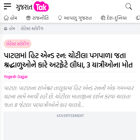
હોમ
રાજનીતિ
આપણું ગુજરાત
દેશ-દુનિયા
હોમ
લેટેસ્ટ સ્ટોરીઝ
લેટેસ્ટ સ્ટોરીઝ
પાટણમાં હિટ એન્ડ રન: ચોટીલા પગપાળા જતા
શ્રદ્ધાળુઓને કારે અટફેટે લીધા, 3 યાત્રીઓના મોત
Yogesh Gajjar
પાટણ: પાટણના શંખેશ્વર તાલુકામાં હિટ એન્ડ રનની એક ગમખ્વાર
ઘટના સામે આવી રહી છે. ચોટીલા માતાજીના દર્શન કરવા ચાલતા
જતા 8 જેટલા પદયાત્રીઓને કાર ચાલકે…
ADVERTISEMENT