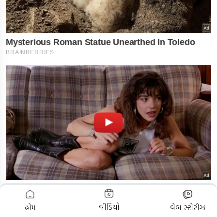
ADVERTISEMENT
વીડિયો
હોમ
વેબ સ્ટોરીઝ