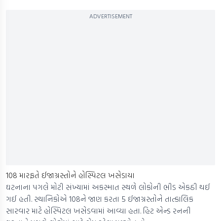
ADVERTISEMENT
108 મારફતે ઈજાગ્રસ્તોને હોસ્પિટલ ખસેડાયા
ઘટનાના પગલે મોટી સંખ્યામાં અકસ્માત સ્થળે લોકોની ભીડ એકઠી થઈ
ગઈ હતી. સ્થાનિકોએ 108ને જાણ કરતા 5 ઈજાગ્રસ્તોને તાત્કાલિક
સારવાર માટે હોસ્પિટલ ખસેડવામાં આવ્યા હતા. હિટ એન્ડ રનની