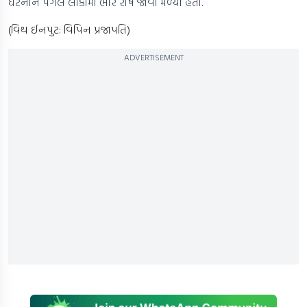
ઘટનાને પગલે લોકોમાં ભારે રોષ જોવા મળ્યો હતો.
(વિથ ઈનપુટ: વિપિન પ્રજાપતિ)
ADVERTISEMENT