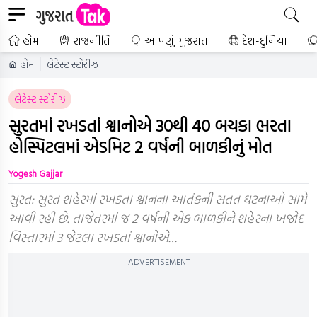
હોમ
રાજનીતિ
આપણું ગુજરાત
દેશ-દુનિયા
હોમ
લેટેસ્ટ સ્ટોરીઝ
લેટેસ્ટ સ્ટોરીઝ
સુરતમાં રખડતાં શ્વાનોએ 30થી 40 બચકા ભરતા
હોસ્પિટલમાં એડમિટ 2 વર્ષની બાળકીનું મોત
Yogesh Gajjar
સુરત: સુરત શહેરમાં રખડતા શ્વાનના આતંકની સતત ઘટનાઓ સામે
આવી રહી છે. તાજેતરમાં જ 2 વર્ષની એક બાળકીને શહેરના ખજોદ
વિસ્તારમાં 3 જેટલા રખડતાં શ્વાનોએ…
ADVERTISEMENT