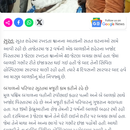
સુરત:
સુરત શહેરમાં રખડતા શ્વાનના આતંકની સતત ઘટનાઓ સામે
આવી રહી છે. તાજેતરમાં જ 2 વર્ષની એક બાળકીને શહેરના ખજોદ
વિસ્તારમાં 3 જેટલા રખડતાં શ્વાનોએ 40 જેટલા બચકા ભર્યા હતા. જેમાં
બાળકી ગંભીર રીતે ઈજાગ્રસ્ત થઈ ગઈ હતી જે બાદ તેની સિવિલ
હોસ્પિટલમાં સારવાર ચાલી રહી હતી. ત્યારે 4 દિવસની સારવાર બાદ હવે
આ માસુમ બાળકીનું મોત નિપજ્યું છે.
બંગાળનો પરિવાર સુરતમાં મજૂરી કામ કરીને રહે છે
મૂળ પશ્ચિમ બંગાળના વતીની રવીભાઈ કહાર પત્ની અને બે બાળકો સાથે
ખજોદ વિસ્તારમાં રહે છે અને મજૂરી કરીને પરિવારનું ગુજરાન ચલાવતા
હતા. ગત 19મી ફેબ્રુઆરીના રોજ તેમની 2 વર્ષની બાળકી બહાર રમી રહી
હતી. દરમિયાન 3 જેટલા શ્વાને તેને ઘેરી લઈને શરીર પર બચકા ભર્યા હતા.
જેમાં તેને માથા અને અન્ય ભાગો પર ગંભીર ઈજા પહોંચી હતી. આથી