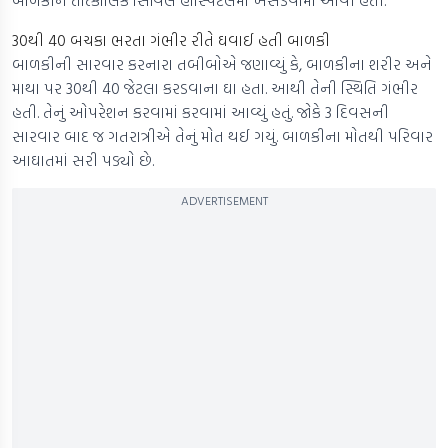
બાળકીને તાત્કાલિક સિવિલ હોસ્પિટલમાં ખસેડવામાં આવી હતી.
30થી 40 બચકા ભરતા ગંભીર રીતે ઘવાઈ હતી બાળકી
બાળકીની સારવાર કરનારા તબીબોએ જણાવ્યું કે, બાળકીના શરીર અને
માથા પર 30થી 40 જેટલા કરડવાના ઘા હતા. આથી તેની સ્થિતિ ગંભીર
હતી. તેનું ઓપરેશન કરવામાં કરવામાં આવ્યું હતું. જોકે 3 દિવસની
સારવાર બાદ જ ગતરાત્રીએ તેનું મોત થઈ ગયું. બાળકીના મોતથી પરિવાર
આઘાતમાં સરી પડ્યો છે.
ADVERTISEMENT