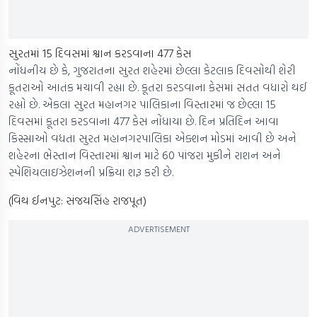
સુરતમાં 15 દિવસમાં શ્વાન કરડવાના 477 કેસ
નોંધનીય છે કે, ગુજરાતના સુરત શહેરમાં છેલ્લા કેટલાક દિવસોથી શેરી
કૂતરાઓ આતંક મચાવી રહ્યા છે. કૂતરા કરડવાના કેસમાં સતત વધારો થઈ
રહ્યો છે. એકલા સુરત મહાનગર પાલિકાના વિસ્તારમાં જ છેલ્લા 15
દિવસમાં કૂતરા કરડવાના 477 કેસ નોંધાયા છે. દિન પ્રતિદિન આવા
કિસ્સાઓ વધતા સુરત મહાનગરપાલિકા એક્શન મોડમાં આવી છે અને
શહેરના ભેસ્તાન વિસ્તારમાં શ્વાન માટે 60 પાંજરા મુકીને રાશન અને
સ્પેશિયલાઇઝેશનની પ્રક્રિયા શરૂ કરી છે.
(વિથ ઈનપુટ: સંજયસિંહ રાજપૂત)
ADVERTISEMENT