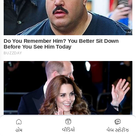
ADVERTISEMENT
વીડિયો
હોમ
વેબ સ્ટોરીઝ