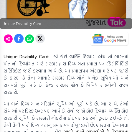
Unique Disability Card
Unique Disability Card:
જો કોઈ વ્યક્તિ દિવ્યાંગ હોય. તો ભારતમાં
પોતાની દિવ્યાંગતા માટે સરકાર દ્વારા દિવ્યાંગતા પ્રમાણ પત્ર (ડિસેબિલિટી
સર્ટિફિકેટ) જારી કરવામાં આવે છે. આ પ્રમાણપત્ર એટલા માટે પણ જરૂરી
છે કારણ કે તેના આધારે સરકાર દિવ્યાંગોને અનેક સુવિધાઓ અને
સગવડો પૂરી પાડે છે. કેન્દ્ર સરકાર હોય કે વિવિધ રાજ્યોની રાજ્ય
સરકારો.
આ બંને દિવ્યાંગ નાગરિકોને સુવિધાઓ પૂરી પાડે છે. આ સાથે, તેઓ
સેવાઓ પર ડિસ્કાઉન્ટ પણ આપે છે. તેથી જ જો કોઈ દિવ્યાંગ વ્યક્તિ કોઈ
સરકારી સુવિધા કે સરકારી નોકરીમાં કોઈપણ પ્રકારની છૂટછાટ ઈચ્છે તો.
તેથી તેની પાસે દિવ્યાંગતાનું પ્રમાણપત્ર હોવું જરૂરી છે. ભારતમાં દિવ્યાંગતા