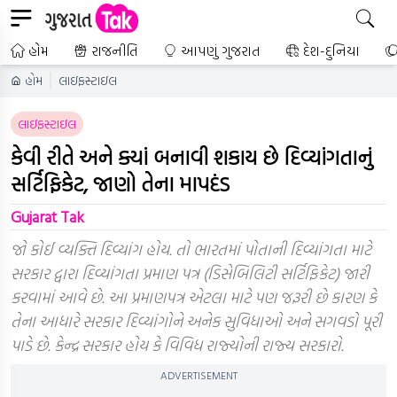
હોમ
રાજનીતિ
આપણું ગુજરાત
દેશ-દુનિયા
હોમ
લાઇફસ્ટાઇલ
લાઇફસ્ટાઇલ
કેવી રીતે અને ક્યાં બનાવી શકાય છે દિવ્યાંગતાનું
સર્ટિફિકેટ, જાણો તેના માપદંડ
Gujarat Tak
જો કોઈ વ્યક્તિ દિવ્યાંગ હોય. તો ભારતમાં પોતાની દિવ્યાંગતા માટે
સરકાર દ્વારા દિવ્યાંગતા પ્રમાણ પત્ર (ડિસેબિલિટી સર્ટિફિકેટ) જારી
કરવામાં આવે છે. આ પ્રમાણપત્ર એટલા માટે પણ જરૂરી છે કારણ કે
તેના આધારે સરકાર દિવ્યાંગોને અનેક સુવિધાઓ અને સગવડો પૂરી
પાડે છે. કેન્દ્ર સરકાર હોય કે વિવિધ રાજ્યોની રાજ્ય સરકારો.
ADVERTISEMENT