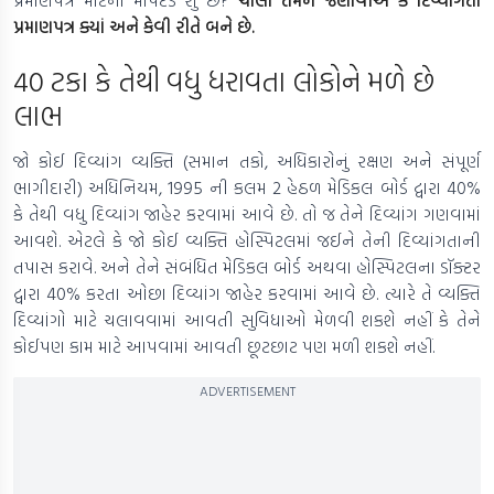
પ્રમાણપત્ર માટેના માપદંડ શું છે?
ચાલો તમને જણાવીએ કે દિવ્યાંગતા
પ્રમાણપત્ર ક્યાં અને કેવી રીતે બને છે.
40 ટકા કે તેથી વધુ ધરાવતા લોકોને મળે છે
લાભ
જો કોઈ દિવ્યાંગ વ્યક્તિ (સમાન તકો, અધિકારોનું રક્ષણ અને સંપૂર્ણ
ભાગીદારી) અધિનિયમ, 1995 ની કલમ 2 હેઠળ મેડિકલ બોર્ડ દ્વારા 40%
કે તેથી વધુ દિવ્યાંગ જાહેર કરવામાં આવે છે. તો જ તેને દિવ્યાંગ ગણવામાં
આવશે. એટલે કે જો કોઈ વ્યક્તિ હોસ્પિટલમાં જઈને તેની દિવ્યાંગતાની
તપાસ કરાવે. અને તેને સંબંધિત મેડિકલ બોર્ડ અથવા હોસ્પિટલના ડૉક્ટર
દ્વારા 40% કરતા ઓછા દિવ્યાંગ જાહેર કરવામાં આવે છે. ત્યારે તે વ્યક્તિ
દિવ્યાંગો માટે ચલાવવામાં આવતી સુવિધાઓ મેળવી શકશે નહીં કે તેને
કોઈપણ કામ માટે આપવામાં આવતી છૂટછાટ પણ મળી શકશે નહીં.
ADVERTISEMENT