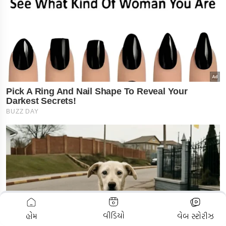
ADVERTISEMENT
વીડિયો
હોમ
વેબ સ્ટોરીઝ