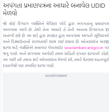
અપંગતા પ્રમાણપત્રના આધારે બનાવેલ UDID
મેળવો
જો કોઈ દિવ્યાંગ વ્યક્તિને મેડિકલ બોર્ડ દ્વારા અપંગતાનું પ્રમાણપત્ર
આપવામાં આવે છે. તેથી તેના આધારે તે તેની અનન્ય દિવ્યાંગતા ID
બનાવી શકે છે. આ કાર્ડ દ્વારા સરકાર દ્વારા આપવામાં આવતી સુવિધાઓ
અને ડિસ્કાઉન્ટનો સરળતાથી લાભ લઈ શકાય છે. ઓનલાઈન અરજી
કરવા માટે, વ્યક્તિએ સત્તાવાર વેબસાઈટ
swavlambancard.gov.in
પર
જવું પડશે. અને માંગવામાં આવેલી તમામ માહિતી દાખલ કરવાની રહેશે.
આ પછી તમે તમારું કાર્ડ ઑનલાઇન મેળવો છો, તમારે કેટલાક મહત્વપૂર્ણ
દસ્તાવેજો પણ સબમિટ કરવા પડશે.
ADVERTISEMENT