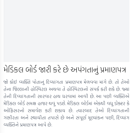
મેડિકલ બોર્ડ જારી કરે છે અપંગતાનું પ્રમાણપત્ર
જો કોઈ વ્યક્તિ પોતાનું દિવ્યાંગતા પ્રમાણપત્ર મેળવવા માંગે છે. તો તેઓ
તેના જિલ્લાની હોસ્પિટલ અથવા તે હોસ્પિટલનો સંપર્ક કરી શકે છે. જ્યાં
તેની દિવ્યાંગતાની સારવાર હાથ ધરવામાં આવી છે. આ પછી વ્યક્તિએ
મેડિકલ બોર્ડ સમક્ષ હાજર થવું પડશે. મેડિકલ બોર્ડમાં એકથી વધુ ડોક્ટર કે
ઓફિસરનો સમાવેશ કરી શકાય છે. ત્યારબાદ તેઓ દિવ્યાંગતાની
ગંભીરતા અને સ્થાયીતા તપાસે છે અને સંપૂર્ણ મૂલ્યાંકન પછી, દિવ્યાંગ
વ્યક્તિને પ્રમાણપત્ર આપે છે.