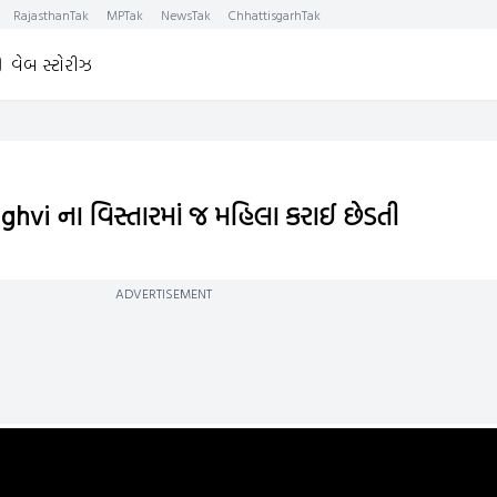
RajasthanTak
MPTak
NewsTak
ChhattisgarhTak
વેબ સ્ટોરીઝ
hvi ના વિસ્તારમાં જ મહિલા કરાઈ છેડતી
ADVERTISEMENT