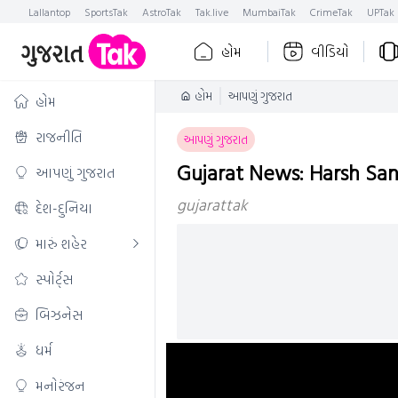
Lallantop
SportsTak
AstroTak
Tak.live
MumbaiTak
CrimeTak
UPTak
હોમ
વીડિયો
હોમ
આપણું ગુજરાત
હોમ
રાજનીતિ
આપણું ગુજરાત
Gujarat News: Harsh Sang
આપણું ગુજરાત
gujarattak
દેશ-દુનિયા
મારું શહેર
સ્પોર્ટ્સ
બિઝનેસ
ધર્મ
મનોરંજન