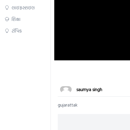
લાઇફસ્ટાઇલ
શિક્ષા
ટૉપિક
saumya singh
gujarattak