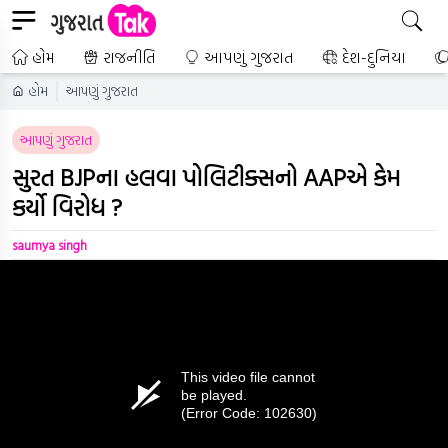
હોમ
રાજનીતિ
આપણું ગુજરાત
દેશ-દુનિયા
હોમ
આપણું ગુજરાત
આપણું ગુજરાત
સુરત BJPના હલવા પોલિટીક્સનો AAPએ કેમ
કર્યો વિરોધ ?
saumya singh
This video file cannot
be played.
(Error Code: 102630)