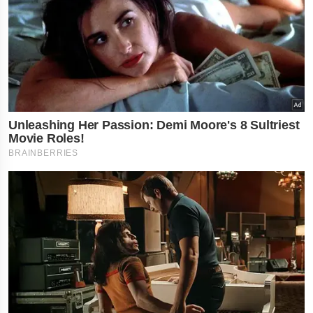
×
નોકરી-ધંધામાં પ્રગતિ... આ
રાશિના લોકોને ફળશે આજનો
દિવસ , જાણો તમારું રાશિફળ?