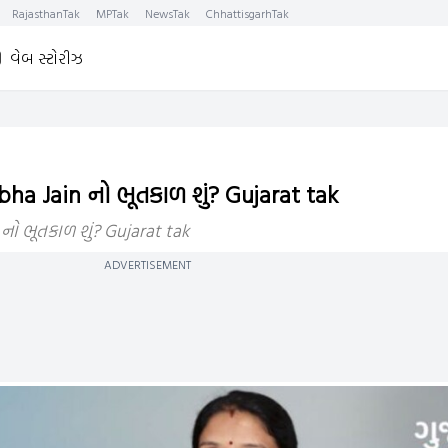
RajasthanTak
MPTak
NewsTak
ChhattisgarhTak
વેબ સ્ટોરીઝ
a Jain નો ભૂતકાળ શું? Gujarat tak
ો ભૂતકાળ શું? Gujarat tak
ADVERTISEMENT