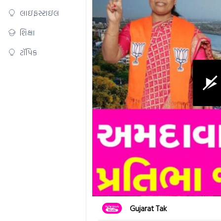
લાઇફસ્ટાઇલ
શિક્ષા
ટૉપિક
0
Gujarat Tak
seconds
of