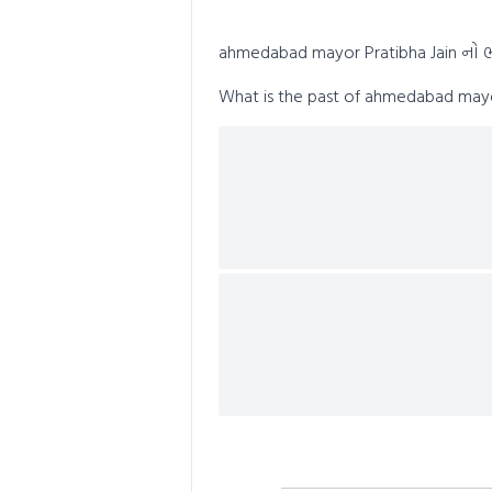
0
seconds
Volume
0%
ahmedabad mayor Pratibha Jain નો ભૂ
What is the past of ahmedabad mayor