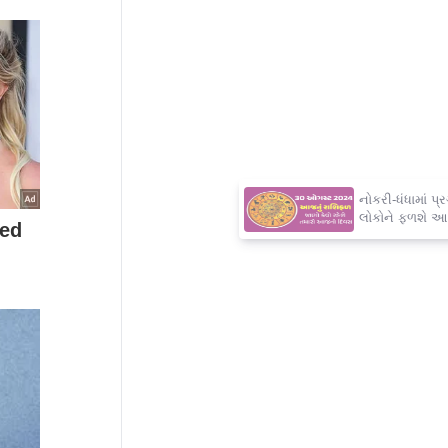
×
નોકરી-ધંધામાં પ્રગતિ... આ રાશિના
લોકોને ફળશે આજનો દિવસ , જાણો
તમારું રાશિફળ?