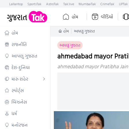
Lallantop
SportsTak
AstroTak
Tak.live
MumbaiTak
CrimeTak
UPTak
હોમ
વીડિયો
હોમ
આપણું ગુજરાત
હોમ
રાજનીતિ
આપણું ગુજરાત
ahmedabad mayor Pratibh
આપણું ગુજરાત
ahmedabad mayor Pratibha Jain ન
દેશ-દુનિયા
મારું શહેર
સ્પોર્ટ્સ
બિઝનેસ
ધર્મ
મનોરંજન