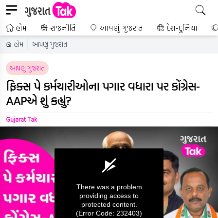
હોમ
રાજનીતિ
આપણું ગુજરાત
દેશ-દુનિયા
હોમ
આપણું ગુજરાત
આપણું ગુજરાત
ફિક્સ પે કર્મચારીઓના પગાર વધારા પર કોંગ્રેસ-
AAPએ શું કહ્યું?
Gujarat Tak
There was a problem
providing access to
protected content.
(Error Code: 232403)