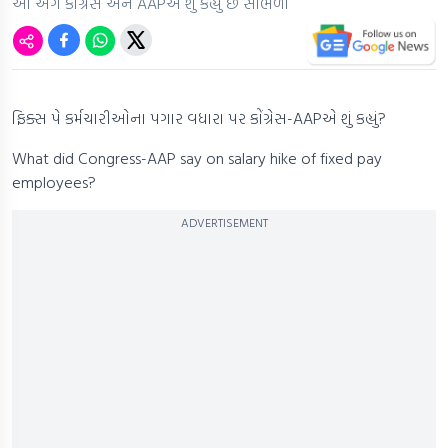
આ અંગે કોંગ્રેસ અને AAPએ શું કહ્યું છે સાંભળો
ફિક્સ પે કર્મચારીઓના પગાર વધારા પર કોંગ્રેસ-AAPએ શું કહ્યું?
What did Congress-AAP say on salary hike of fixed pay
employees?
ADVERTISEMENT