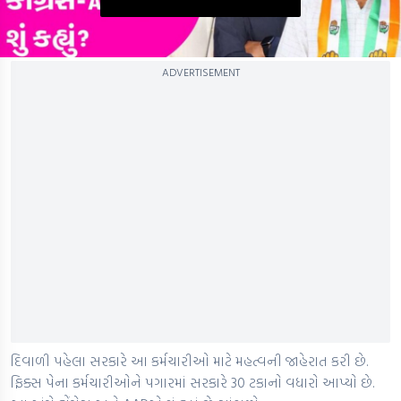
0
ADVERTISEMENT
seconds
of
0
seconds
દિવાળી પહેલા સરકારે આ કર્મચારીઓ માટે મહત્વની જાહેરાત કરી છે.
ફિક્સ પેના કર્મચારીઓને પગારમાં સરકારે 30 ટકાનો વધારો આપ્યો છે.