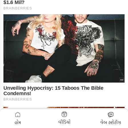
ADVERTISEMENT
વીડિયો
હોમ
વેબ સ્ટોરીઝ