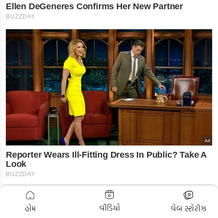
ADVERTISEMENT
વીડિયો
હોમ
વેબ સ્ટોરીઝ