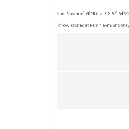
0
seconds
Volume
0%
Ram Navmi ની શોભાયાત્રા પર ફરી એકવ
Throw stones at Ram Navmi Shobhay