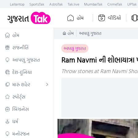
Lallantop
SportsTak
AstroTak
Tak.live
MumbaiTak
CrimeTak
UPTak
હોમ
વીડિયો
હોમ
આપણું ગુજરાત
હોમ
રાજનીતિ
આપણું ગુજરાત
Ram Navmi ની શોભાયાત્રા 
આપણું ગુજરાત
Throw stones at Ram Navmi Sho
દેશ-દુનિયા
મારું શહેર
સ્પોર્ટ્સ
બિઝનેસ
ધર્મ
મનોરંજન