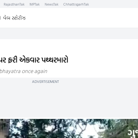
RajasthanTak
MPTak
NewsTak
ChhattisgarhTak
વેબ સ્ટોરીઝ
પર ફરી એકવાર પથ્થરમારો
bhayatra once again
ADVERTISEMENT