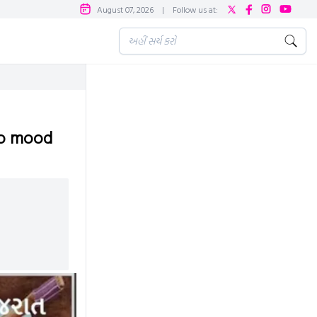
August 07, 2026
|
Follow us at:
 no mood