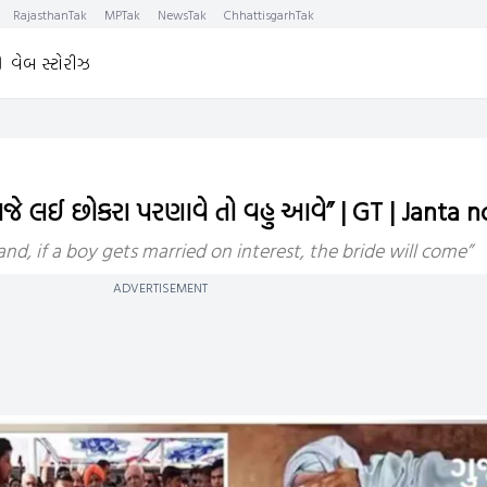
RajasthanTak
MPTak
NewsTak
ChhattisgarhTak
વેબ સ્ટોરીઝ
જે લઈ છોકરા પરણાવે તો વહુ આવે” | GT | Janta
d, if a boy gets married on interest, the bride will come”
ADVERTISEMENT