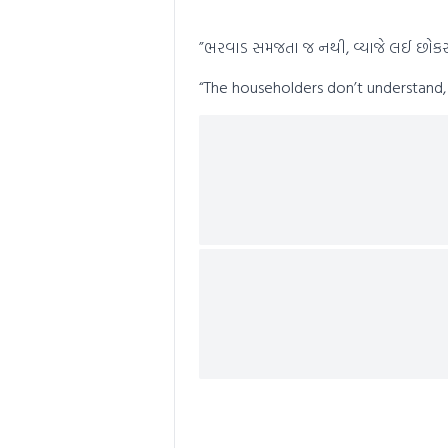
0
seconds
Volume
0%
”ભરવાડ સમજતા જ નથી, વ્યાજે લઈ છોકરા
“The householders don’t understand, 