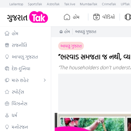
Lallantop
SportsTak
AstroTak
Tak.live
MumbaiTak
CrimeTak
UPTak
હોમ
વીડિયો
હોમ
આપણું ગુજરાત
હોમ
રાજનીતિ
આપણું ગુજરાત
”ભરવાડ સમજતા જ નથી, વ્યા
આપણું ગુજરાત
“The householders don’t understan
દેશ-દુનિયા
મારું શહેર
સ્પોર્ટ્સ
બિઝનેસ
ધર્મ
મનોરંજન