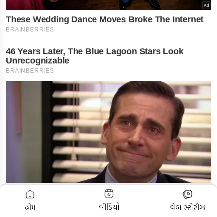
ADVERTISEMENT
વીડિયો
હોમ
વેબ સ્ટોરીઝ