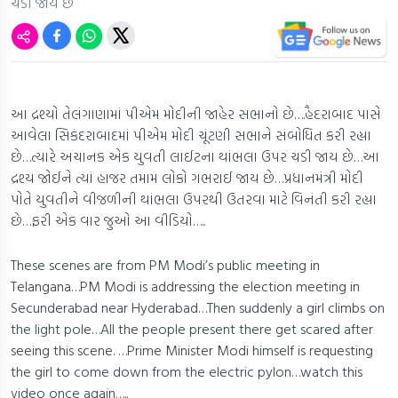
ચડી જાય છે
આ દ્રશ્યો તેલંગાણામાં પીએમ મોદીની જાહેર સભાનો છે….હૈદરાબાદ પાસે
આવેલા સિકંદરાબાદમાં પીએમ મોદી ચૂંટણી સભાને સંબોધિત કરી રહ્યા
છે…ત્યારે અચાનક એક યુવતી લાઈટના થાંભલા ઉપર ચડી જાય છે…આ
દ્રશ્ય જોઈને ત્યાં હાજર તમામ લોકો ગભરાઈ જાય છે…પ્રધાનમંત્રી મોદી
પોતે યુવતીને વીજળીની થાંભલા ઉપરથી ઉતરવા માટે વિનંતી કરી રહ્યા
છે…ફરી એક વાર જુઓ આ વીડિયો…..
These scenes are from PM Modi’s public meeting in
Telangana…PM Modi is addressing the election meeting in
Secunderabad near Hyderabad…Then suddenly a girl climbs on
the light pole…All the people present there get scared after
seeing this scene. …Prime Minister Modi himself is requesting
the girl to come down from the electric pylon…watch this
video once again…..