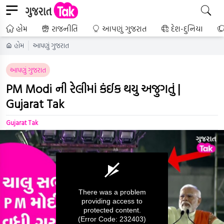
હોમ
રાજનીતિ
આપણું ગુજરાત
દેશ-દુનિયા
હોમ
આપણું ગુજરાત
આપણું ગુજરાત
PM Modi ની રેલીમાં કંઈક થયુ અજુગતું |
Gujarat Tak
Gujarat Tak
There was a problem
providing access to
protected content.
(Error Code: 232403)