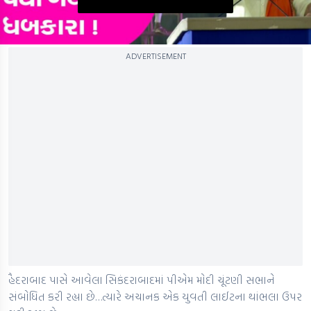
0
ADVERTISEMENT
seconds
of
0
seconds
હૈદરાબાદ પાસે આવેલા સિકંદરાબાદમાં પીએમ મોદી ચૂંટણી સભાને
સંબોધિત કરી રહ્યા છે…ત્યારે અચાનક એક યુવતી લાઈટના થાંભલા ઉપર