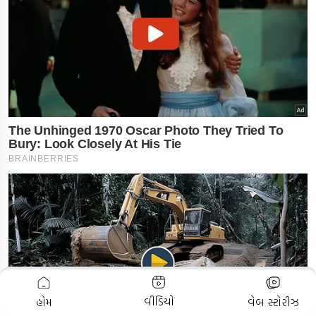
ADVERTISEMENT
વીડિયો
હોમ
વેબ સ્ટોરીઝ