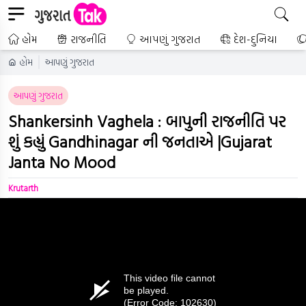
હોમ
રાજનીતિ
આપણું ગુજરાત
દેશ-દુનિયા
હોમ
આપણું ગુજરાત
આપણું ગુજરાત
Shankersinh Vaghela : બાપુની રાજનીતિ પર
શું કહ્યું Gandhinagar ની જનતાએ |Gujarat
Janta No Mood
Krutarth
This video file cannot
be played.
(Error Code: 102630)