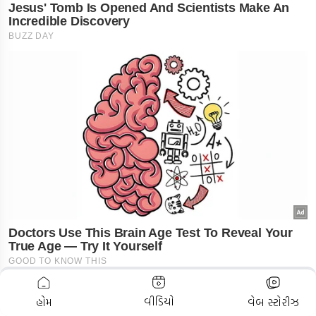
ADVERTISEMENT
વીડિયો
હોમ
વેબ સ્ટોરીઝ