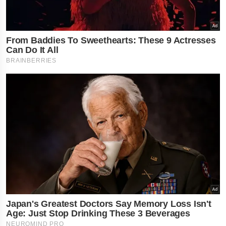
×
નોકરી-ધંધામાં પ્રગતિ... આ
રાશિના લોકોને ફળશે આજનો
દિવસ , જાણો તમારું રાશિફળ?