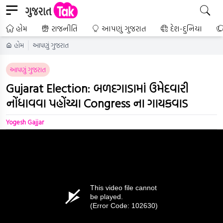
હોમ
રાજનીતિ
આપણું ગુજરાત
દેશ-દુનિયા
હોમ
આપણું ગુજરાત
આપણું ગુજરાત
Gujarat Election: બળદગાડામાં ઉમેદવારી
નોંધાવવા પહોંચ્યા Congress ના ગાયકવાડ
Yogesh Gajjar
This video file cannot
be played.
(Error Code: 102630)