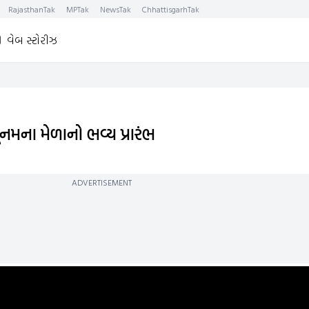
RajasthanTak
MPTak
NewsTak
ChhattisgarhTak
વેબ સ્ટોરીઝ
ૂનમના મેળાનો ભવ્ય પ્રારંભ
ADVERTISEMENT