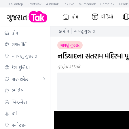
Lallantop
SportsTak
AstroTak
Tak.live
MumbaiTak
CrimeTak
UPTak
હોમ
વીડિયો
હોમ
આપણું ગુજરાત
હોમ
રાજનીતિ
આપણું ગુજરાત
નડિયાદના સંતરામ મંદિરમાં પ
આપણું ગુજરાત
gujarattak
દેશ-દુનિયા
મારું શહેર
સ્પોર્ટ્સ
બિઝનેસ
ધર્મ
મનોરંજન