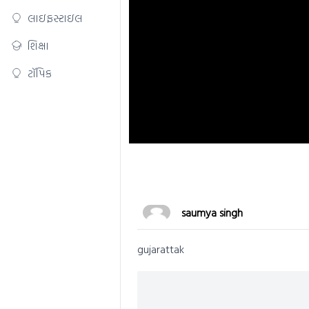
લાઇફસ્ટાઇલ
શિક્ષા
ટૉપિક
saumya singh
gujarattak