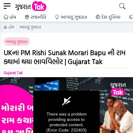
હોમ
રાજનીતિ
આપણું ગુજરાત
દેશ-દુનિયા
હોમ
આપણું ગુજરાત
આપણું ગુજરાત
UKના PM Rishi Sunak Morari Bapu ની રામ
કથામાં થયા ભાવવિભોર | Gujarat Tak
Gujarat Tak
There was a problem
providing access to
protected content.
(Error Code: 232403)