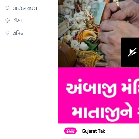
લાઇફસ્ટાઇલ
શિક્ષા
ટૉપિક
0
Gujarat Tak
seconds
of