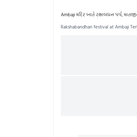
0
seconds
Volume
0%
Ambaji મંદિર ખાતે રક્ષાબંધન પર્વ, માતા
Rakshabandhan festival at Ambaji Tem