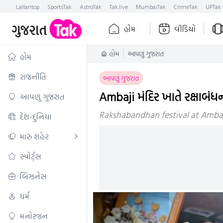
Lallantop
SportsTak
AstroTak
Tak.live
MumbaiTak
CrimeTak
UPTak
હોમ
વીડિયો
હોમ
આપણું ગુજરાત
હોમ
રાજનીતિ
આપણું ગુજરાત
Ambaji મંદિર ખાતે રક્ષાબંધ
આપણું ગુજરાત
Rakshabandhan festival at Ambaji
દેશ-દુનિયા
મારું શહેર
સ્પોર્ટ્સ
બિઝનેસ
ધર્મ
મનોરંજન