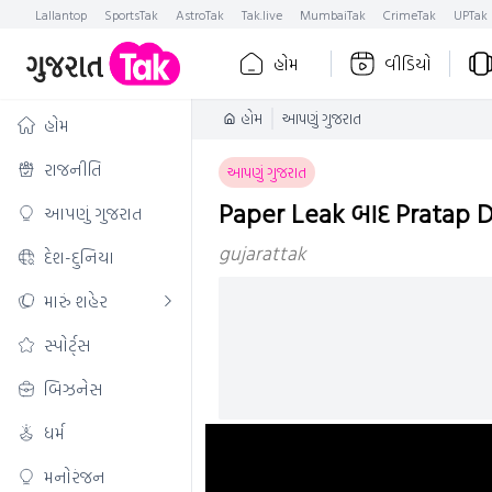
Lallantop
SportsTak
AstroTak
Tak.live
MumbaiTak
CrimeTak
UPTak
હોમ
વીડિયો
હોમ
આપણું ગુજરાત
હોમ
રાજનીતિ
આપણું ગુજરાત
Paper Leak બાદ Pratap Du
આપણું ગુજરાત
gujarattak
દેશ-દુનિયા
મારું શહેર
સ્પોર્ટ્સ
બિઝનેસ
ધર્મ
મનોરંજન