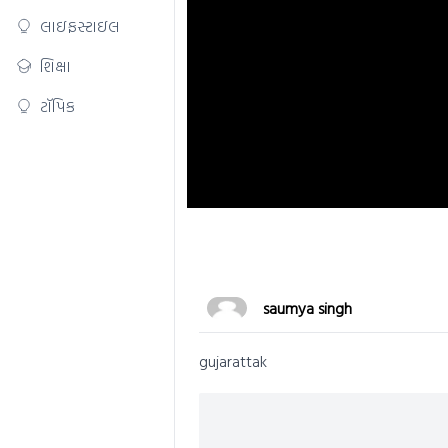
લાઇફસ્ટાઇલ
શિક્ષા
ટૉપિક
saumya singh
gujarattak