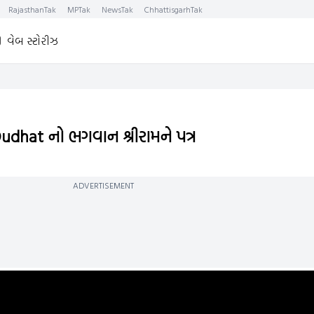
RajasthanTak
MPTak
NewsTak
ChhattisgarhTak
વેબ સ્ટોરીઝ
dhat નો ભગવાન શ્રીરામને પત્ર
ADVERTISEMENT