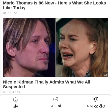
ADVERTISEMENT
વીડિયો
હોમ
વેબ સ્ટોરીઝ