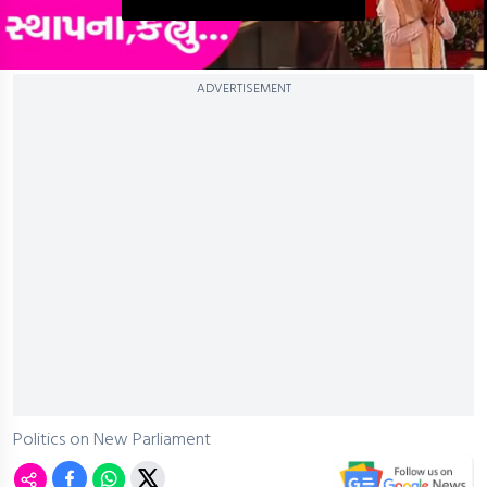
0
ADVERTISEMENT
seconds
of
0
seconds
Politics on New Parliament