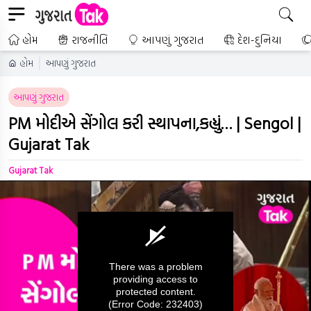
હોમ
રાજનીતિ
આપણું ગુજરાત
દેશ-દુનિયા
હોમ
આપણું ગુજરાત
આપણું ગુજરાત
PM મોદીએ સેંગોલ કરી સ્થાપના,કહ્યું… | Sengol |
Gujarat Tak
Gujarat Tak
There was a problem
providing access to
protected content.
(Error Code: 232403)