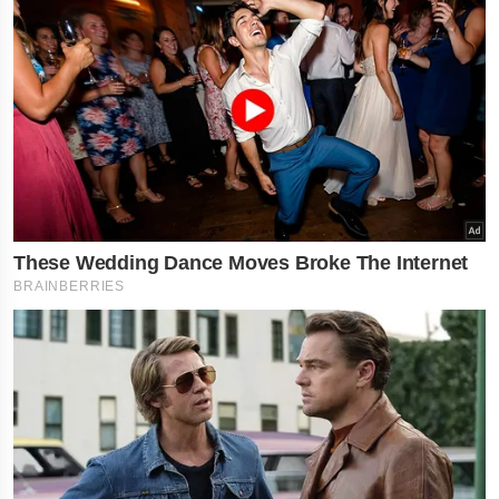
×
નોકરી-ધંધામાં પ્રગતિ... આ
રાશિના લોકોને ફળશે આજનો
દિવસ , જાણો તમારું રાશિફળ?