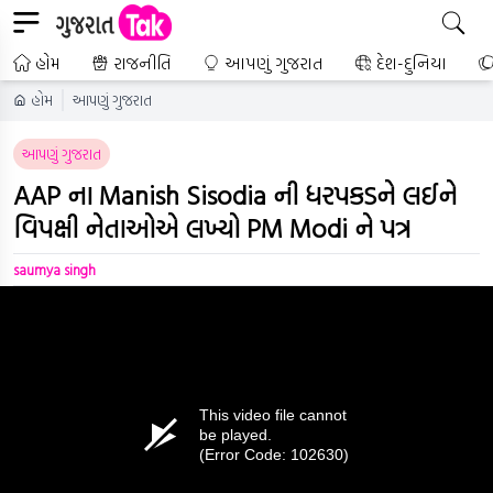
હોમ
રાજનીતિ
આપણું ગુજરાત
દેશ-દુનિયા
હોમ
આપણું ગુજરાત
આપણું ગુજરાત
AAP ના Manish Sisodia ની ધરપકડને લઈને
વિપક્ષી નેતાઓએ લખ્યો PM Modi ને પત્ર
saumya singh
This video file cannot
be played.
(Error Code: 102630)