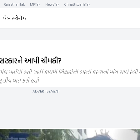
RajasthanTak
MPTak
NewsTak
ChhattisgarhTak
વેબ સ્ટોરીઝ
રાત સરકારને આપી ચીમકી?
્મદા પહોંચી હતી અહીં કાયમી શિક્ષકોની ભરતી કરવાની માંગ સાથે રેલી ન
લુઝીવ વાત કરી હતી
ADVERTISEMENT