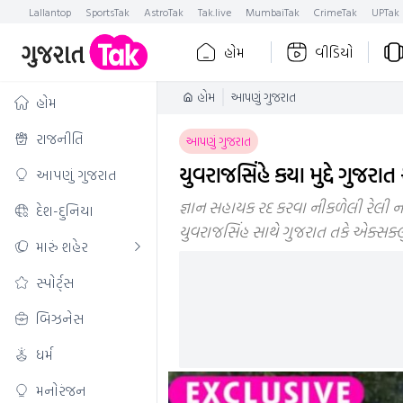
Lallantop
SportsTak
AstroTak
Tak.live
MumbaiTak
CrimeTak
UPTak
હોમ
વીડિયો
હોમ
આપણું ગુજરાત
હોમ
રાજનીતિ
આપણું ગુજરાત
યુવરાજસિંહે કયા મુદ્દે ગુજ
આપણું ગુજરાત
જ્ઞાન સહાયક રદ કરવા નીકળેલી રેલી નર
દેશ-દુનિયા
યુવરાજસિંહ સાથે ગુજરાત તકે એક્સક્
મારું શહેર
સ્પોર્ટ્સ
બિઝનેસ
ધર્મ
મનોરંજન