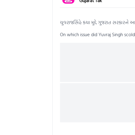
Gujarat Tak
of
0
seconds
Volume
0%
યુવરાજસિંહે કયા મુદ્દે ગુજરાત સરકારને
On which issue did Yuvraj Singh sco